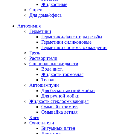
Жидкостные
Спреи
Для дома/офиса
Автохимия
Герметики
Герметики-фиксаторы резьбы
Герметики силиконовые
Герметики системы охлаждения
Грязь
Растворители
Специальные жидкости
Вода дист.
Жидкость тормозная
Тосолы
Автошампуни
Для бесконтактной мойки
Для ручной мойки
Жидкость стеклоомывающая
Омывайка зимняя
Омывайка летняя
Клея
Очистители
Битумных пятен
Двигателя