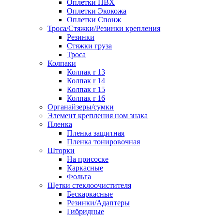
Оплетки ПВХ
Оплетки Экокожа
Оплетки Спонж
Троса/Стяжки/Резинки крепления
Резинки
Стяжки груза
Троса
Колпаки
Колпак r 13
Колпак r 14
Колпак r 15
Колпак r 16
Органайзеры/сумки
Элемент крепления ном знака
Пленка
Пленка защитная
Пленка тонировочная
Шторки
На присоске
Каркасные
Фольга
Щетки стеклоочистителя
Бескаркасные
Резинки/Адаптеры
Гибридные