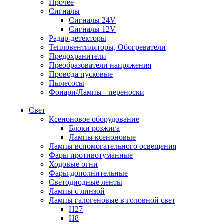
Прочее
Сигналы
Сигналы 24V
Сигналы 12V
Радар-детекторы
Тепловентиляторы, Обогреватели
Предохранители
Преобразователи напряжения
Провода пусковые
Пылесосы
Фонари/Лампы - переноски
Свет
Ксеноновое оборудование
Блоки розжига
Лампы ксеноновые
Лампы вспомогательного освещения
Фары противотуманные
Ходовые огни
Фары дополнительные
Светодиодные ленты
Лампы с линзой
Лампы галогеновые в головной свет
H27
H8