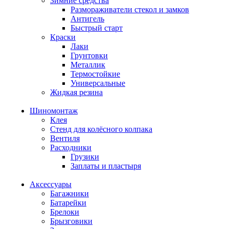
Зимние средства
Размораживатели стекол и замков
Антигель
Быстрый старт
Краски
Лаки
Грунтовки
Металлик
Термостойкие
Универсальные
Жидкая резина
Шиномонтаж
Клея
Стенд для колёсного колпака
Вентиля
Расходники
Грузики
Заплаты и пластыря
Аксессуары
Багажники
Батарейки
Брелоки
Брызговики