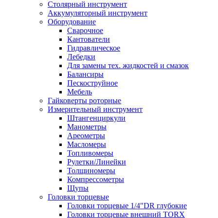
Столярный инструмент
Аккумуляторный инструмент
Оборудование
Сварочное
Кантователи
Гидравлическое
Лебедки
Для замены тех. жидкостей и смазок
Балансиры
Пескоструйное
Мебель
Гайковерты роторные
Измерительный инструмент
Штангенциркули
Манометры
Ареометры
Масломеры
Топливомеры
Рулетки/Линейки
Толщиномеры
Компрессометры
Щупы
Головки торцевые
Головки торцевые 1/4"DR глубокие
Головки торцевые внешний TORX