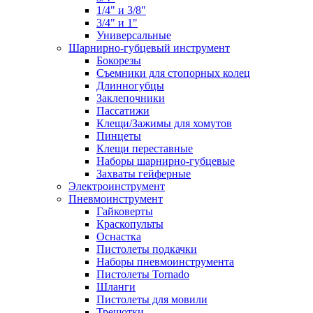
1/4" и 3/8"
3/4" и 1"
Универсальные
Шарнирно-губцевый инструмент
Бокорезы
Съемники для стопорных колец
Длинногубцы
Заклепочники
Пассатижи
Клещи/Зажимы для хомутов
Пинцеты
Клещи переставные
Наборы шарнирно-губцевые
Захваты гейферные
Электроинструмент
Пневмоинструмент
Гайковерты
Краскопульты
Оснастка
Пистолеты подкачки
Наборы пневмоинструмента
Пистолеты Tornado
Шланги
Пистолеты для мовили
Трещотки