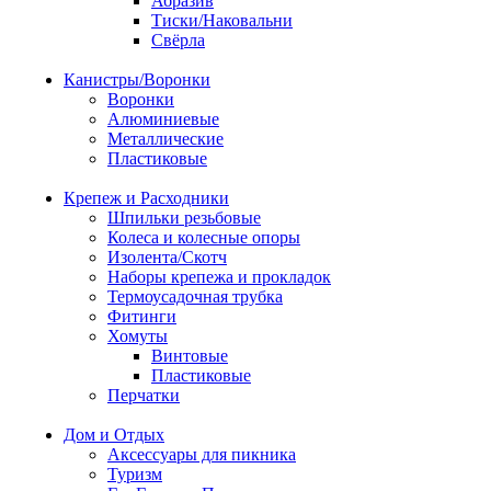
Абразив
Тиски/Наковальни
Свёрла
Канистры/Воронки
Воронки
Алюминиевые
Металлические
Пластиковые
Крепеж и Расходники
Шпильки резьбовые
Колеса и колесные опоры
Изолента/Скотч
Наборы крепежа и прокладок
Термоусадочная трубка
Фитинги
Хомуты
Винтовые
Пластиковые
Перчатки
Дом и Отдых
Аксессуары для пикника
Туризм