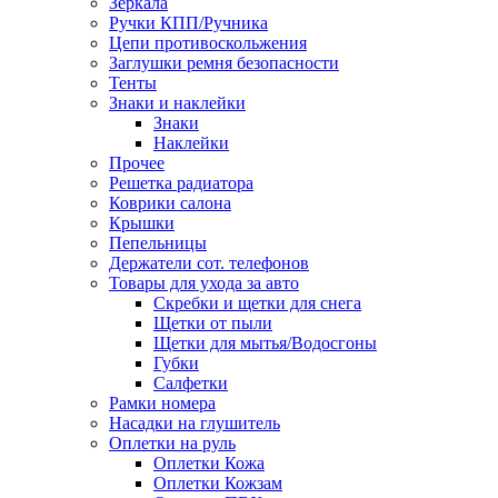
Зеркала
Ручки КПП/Ручника
Цепи противоскольжения
Заглушки ремня безопасности
Тенты
Знаки и наклейки
Знаки
Наклейки
Прочее
Решетка радиатора
Коврики салона
Крышки
Пепельницы
Держатели сот. телефонов
Товары для ухода за авто
Скребки и щетки для снега
Щетки от пыли
Щетки для мытья/Водосгоны
Губки
Салфетки
Рамки номера
Насадки на глушитель
Оплетки на руль
Оплетки Кожа
Оплетки Кожзам