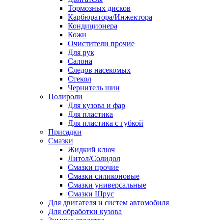
Тормозных дисков
Карбюратора/Инжектора
Кондиционера
Кожи
Очистители прочие
Для рук
Салона
Следов насекомых
Стекол
Чернитель шин
Полироли
Для кузова и фар
Для пластика
Для пластика с губкой
Присадки
Смазки
Жидкий ключ
Литол/Солидол
Смазки прочие
Смазки силиконовые
Смазки универсальные
Смазки Шрус
Для двигателя и систем автомобиля
Для обработки кузова