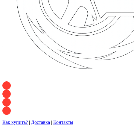
+7 928 120 54 36 — Игорь
+7 928 120 94 83 — Евгения
+7 928 767 21 62 — Алеся
+7 928 121 54 18 — Влад
Как купить?
|
Доставка
|
Контакты