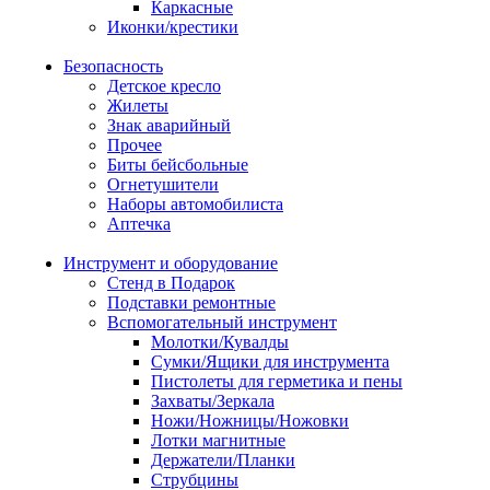
Каркасные
Иконки/крестики
Безопасность
Детское кресло
Жилеты
Знак аварийный
Прочее
Биты бейсбольные
Огнетушители
Наборы автомобилиста
Аптечка
Инструмент и оборудование
Стенд в Подарок
Подставки ремонтные
Вспомогательный инструмент
Молотки/Кувалды
Сумки/Ящики для инструмента
Пистолеты для герметика и пены
Захваты/Зеркала
Ножи/Ножницы/Ножовки
Лотки магнитные
Держатели/Планки
Струбцины