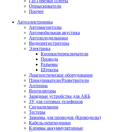
Газ Горелки Плиты
Опрыскиватели
Прочее
Автоэлектроника
Автомагнитолы
Автомобильная акустика
Автохолодильники
Видеорегистраторы
Электрика
Кнопки/переключатели
Провода
Разъемы
Штекера
Диагностическое оборудование
Прикуриватели/Разветвители
Антенны
Вентиляторы
Зарядные устройства для АКБ
ЗУ для сотовых телефонов
Сигнализации
Тестеры
Зажимы для проводов (Крокодилы)
Кабель-переходники
Клеммы аккуммуляторные