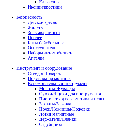
Каркасные
Иконки/крестики
Безопасность
Детское кресло
Жилеты
Знак аварийный
Прочее
Биты бейсбольные
Огнетушители
Наборы автомобилиста
Аптечка
Инструмент и оборудование
Стенд в Подарок
Подставки ремонтные
Вспомогательный инструмент
Молотки/Кувалды
Сумки/Ящики для инструмента
Пистолеты для герметика и пены
Захваты/Зеркала
Ножи/Ножницы/Ножовки
Лотки магнитные
Держатели/Планки
Струбцины