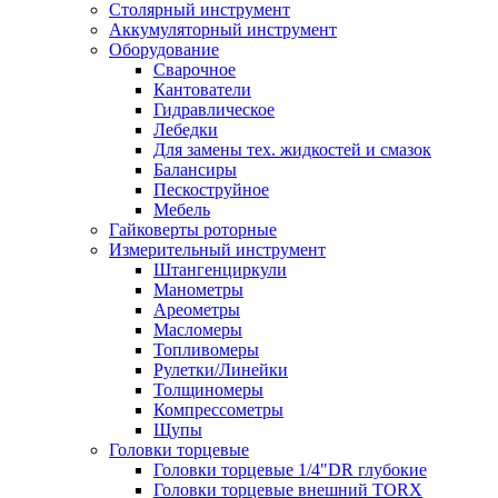
Столярный инструмент
Аккумуляторный инструмент
Оборудование
Сварочное
Кантователи
Гидравлическое
Лебедки
Для замены тех. жидкостей и смазок
Балансиры
Пескоструйное
Мебель
Гайковерты роторные
Измерительный инструмент
Штангенциркули
Манометры
Ареометры
Масломеры
Топливомеры
Рулетки/Линейки
Толщиномеры
Компрессометры
Щупы
Головки торцевые
Головки торцевые 1/4"DR глубокие
Головки торцевые внешний TORX