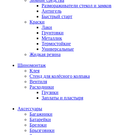
Зимние средства
Размораживатели стекол и замков
Антигель
Быстрый старт
Краски
Лаки
Грунтовки
Металлик
Термостойкие
Универсальные
Жидкая резина
Шиномонтаж
Клея
Стенд для колёсного колпака
Вентиля
Расходники
Грузики
Заплаты и пластыря
Аксессуары
Багажники
Батарейки
Брелоки
Брызговики