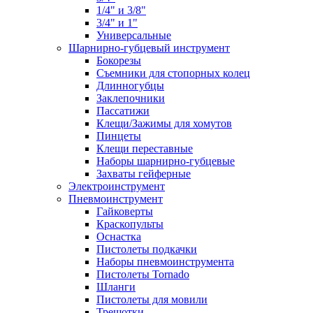
1/4" и 3/8"
3/4" и 1"
Универсальные
Шарнирно-губцевый инструмент
Бокорезы
Съемники для стопорных колец
Длинногубцы
Заклепочники
Пассатижи
Клещи/Зажимы для хомутов
Пинцеты
Клещи переставные
Наборы шарнирно-губцевые
Захваты гейферные
Электроинструмент
Пневмоинструмент
Гайковерты
Краскопульты
Оснастка
Пистолеты подкачки
Наборы пневмоинструмента
Пистолеты Tornado
Шланги
Пистолеты для мовили
Трещотки