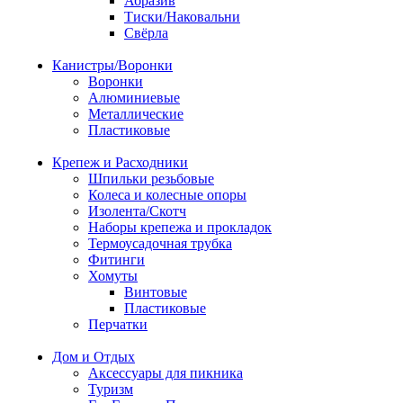
Абразив
Тиски/Наковальни
Свёрла
Канистры/Воронки
Воронки
Алюминиевые
Металлические
Пластиковые
Крепеж и Расходники
Шпильки резьбовые
Колеса и колесные опоры
Изолента/Скотч
Наборы крепежа и прокладок
Термоусадочная трубка
Фитинги
Хомуты
Винтовые
Пластиковые
Перчатки
Дом и Отдых
Аксессуары для пикника
Туризм