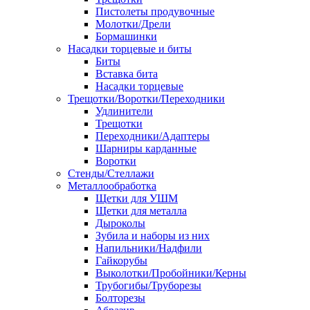
Пистолеты продувочные
Молотки/Дрели
Бормашинки
Насадки торцевые и биты
Биты
Вставка бита
Насадки торцевые
Трещотки/Воротки/Переходники
Удлинители
Трещотки
Переходники/Адаптеры
Шарниры карданные
Воротки
Стенды/Стеллажи
Металлообработка
Щетки для УШМ
Щетки для металла
Дыроколы
Зубила и наборы из них
Напильники/Надфили
Гайкорубы
Выколотки/Пробойники/Керны
Трубогибы/Труборезы
Болторезы