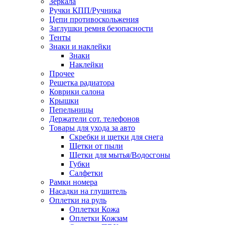
Зеркала
Ручки КПП/Ручника
Цепи противоскольжения
Заглушки ремня безопасности
Тенты
Знаки и наклейки
Знаки
Наклейки
Прочее
Решетка радиатора
Коврики салона
Крышки
Пепельницы
Держатели сот. телефонов
Товары для ухода за авто
Скребки и щетки для снега
Щетки от пыли
Щетки для мытья/Водосгоны
Губки
Салфетки
Рамки номера
Насадки на глушитель
Оплетки на руль
Оплетки Кожа
Оплетки Кожзам