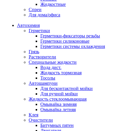
Жидкостные
Спреи
Для дома/офиса
Автохимия
Герметики
Герметики-фиксаторы резьбы
Герметики силиконовые
Герметики системы охлаждения
Грязь
Растворители
Специальные жидкости
Вода дист.
Жидкость тормозная
Тосолы
Автошампуни
Для бесконтактной мойки
Для ручной мойки
Жидкость стеклоомывающая
Омывайка зимняя
Омывайка летняя
Клея
Очистители
Битумных пятен
Двигателя