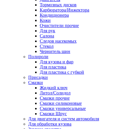
Тормозных дисков
Карбюратора/Инжектора
Кондиционера
Кожи
Очистители прочие
Для рук
Салона
Следов насекомых
Стекол
Чернитель шин
Полироли
Для кузова и фар
Для пластика
Для пластика с губкой
Присадки
Смазки
Жидкий ключ
Литол/Солидол
Смазки прочие
Смазки силиконовые
Смазки универсальные
Смазки Шрус
Для двигателя и систем автомобиля
Для обработки кузова