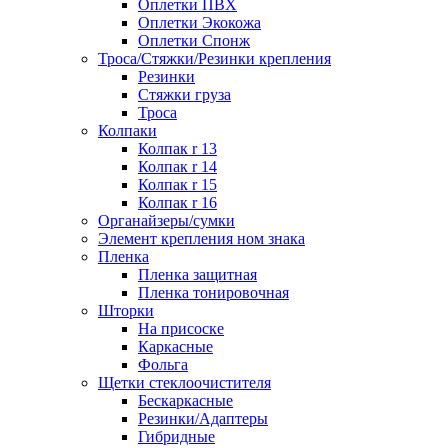
Оплетки ПВХ
Оплетки Экокожа
Оплетки Спонж
Троса/Стяжки/Резинки крепления
Резинки
Стяжки груза
Троса
Колпаки
Колпак r 13
Колпак r 14
Колпак r 15
Колпак r 16
Органайзеры/сумки
Элемент крепления ном знака
Пленка
Пленка защитная
Пленка тонировочная
Шторки
На присоске
Каркасные
Фольга
Щетки стеклоочистителя
Бескаркасные
Резинки/Адаптеры
Гибридные