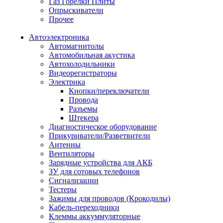
Газ Горелки Плиты
Опрыскиватели
Прочее
Автоэлектроника
Автомагнитолы
Автомобильная акустика
Автохолодильники
Видеорегистраторы
Электрика
Кнопки/переключатели
Провода
Разъемы
Штекера
Диагностическое оборудование
Прикуриватели/Разветвители
Антенны
Вентиляторы
Зарядные устройства для АКБ
ЗУ для сотовых телефонов
Сигнализации
Тестеры
Зажимы для проводов (Крокодилы)
Кабель-переходники
Клеммы аккуммуляторные