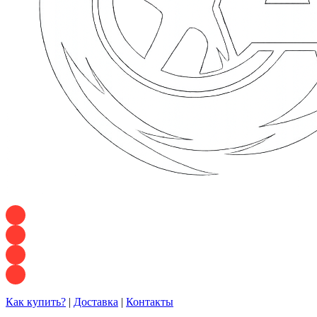
+7 928 120 54 36 — Игорь
+7 928 120 94 83 — Евгения
+7 928 767 21 62 — Алеся
+7 928 121 54 18 — Влад
Как купить?
|
Доставка
|
Контакты