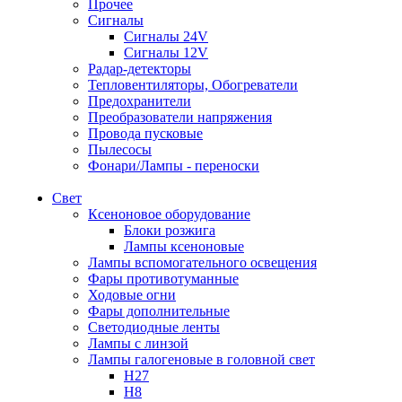
Прочее
Сигналы
Сигналы 24V
Сигналы 12V
Радар-детекторы
Тепловентиляторы, Обогреватели
Предохранители
Преобразователи напряжения
Провода пусковые
Пылесосы
Фонари/Лампы - переноски
Свет
Ксеноновое оборудование
Блоки розжига
Лампы ксеноновые
Лампы вспомогательного освещения
Фары противотуманные
Ходовые огни
Фары дополнительные
Светодиодные ленты
Лампы с линзой
Лампы галогеновые в головной свет
H27
H8