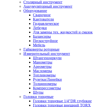
Столярный инструмент
Аккумуляторный инструмент
Оборудование
Сварочное
Кантователи
Гидравлическое
Лебедки
Для замены тех. жидкостей и смазок
Балансиры
Пескоструйное
Мебель
Гайковерты роторные
Измерительный инструмент
Штангенциркули
Манометры
Ареометры
Масломеры
Топливомеры
Рулетки/Линейки
Толщиномеры
Компрессометры
Щупы
Головки торцевые
Головки торцевые 1/4"DR глубокие
Головки торцевые внешний TORX