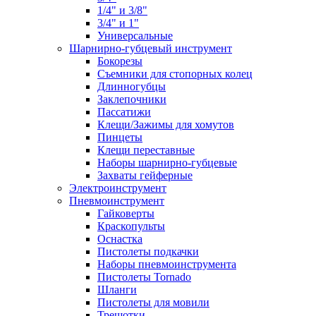
1/4" и 3/8"
3/4" и 1"
Универсальные
Шарнирно-губцевый инструмент
Бокорезы
Съемники для стопорных колец
Длинногубцы
Заклепочники
Пассатижи
Клещи/Зажимы для хомутов
Пинцеты
Клещи переставные
Наборы шарнирно-губцевые
Захваты гейферные
Электроинструмент
Пневмоинструмент
Гайковерты
Краскопульты
Оснастка
Пистолеты подкачки
Наборы пневмоинструмента
Пистолеты Tornado
Шланги
Пистолеты для мовили
Трещотки