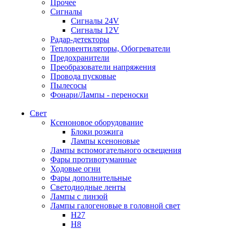
Прочее
Сигналы
Сигналы 24V
Сигналы 12V
Радар-детекторы
Тепловентиляторы, Обогреватели
Предохранители
Преобразователи напряжения
Провода пусковые
Пылесосы
Фонари/Лампы - переноски
Свет
Ксеноновое оборудование
Блоки розжига
Лампы ксеноновые
Лампы вспомогательного освещения
Фары противотуманные
Ходовые огни
Фары дополнительные
Светодиодные ленты
Лампы с линзой
Лампы галогеновые в головной свет
H27
H8