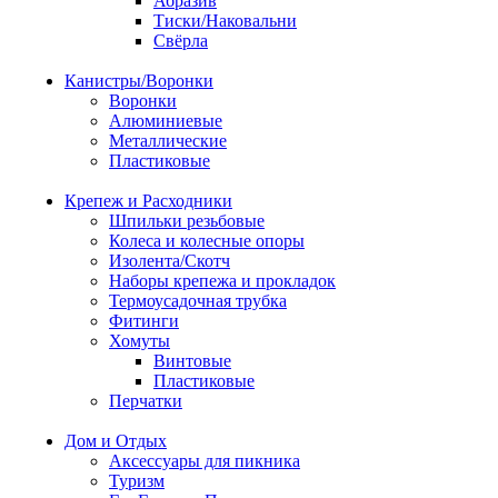
Абразив
Тиски/Наковальни
Свёрла
Канистры/Воронки
Воронки
Алюминиевые
Металлические
Пластиковые
Крепеж и Расходники
Шпильки резьбовые
Колеса и колесные опоры
Изолента/Скотч
Наборы крепежа и прокладок
Термоусадочная трубка
Фитинги
Хомуты
Винтовые
Пластиковые
Перчатки
Дом и Отдых
Аксессуары для пикника
Туризм