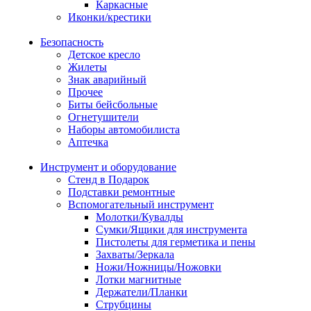
Каркасные
Иконки/крестики
Безопасность
Детское кресло
Жилеты
Знак аварийный
Прочее
Биты бейсбольные
Огнетушители
Наборы автомобилиста
Аптечка
Инструмент и оборудование
Стенд в Подарок
Подставки ремонтные
Вспомогательный инструмент
Молотки/Кувалды
Сумки/Ящики для инструмента
Пистолеты для герметика и пены
Захваты/Зеркала
Ножи/Ножницы/Ножовки
Лотки магнитные
Держатели/Планки
Струбцины