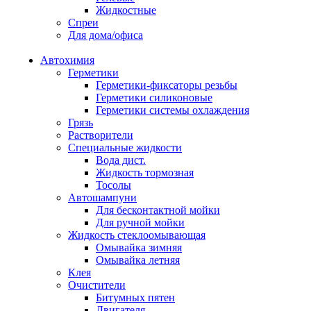
Жидкостные
Спреи
Для дома/офиса
Автохимия
Герметики
Герметики-фиксаторы резьбы
Герметики силиконовые
Герметики системы охлаждения
Грязь
Растворители
Специальные жидкости
Вода дист.
Жидкость тормозная
Тосолы
Автошампуни
Для бесконтактной мойки
Для ручной мойки
Жидкость стеклоомывающая
Омывайка зимняя
Омывайка летняя
Клея
Очистители
Битумных пятен
Двигателя