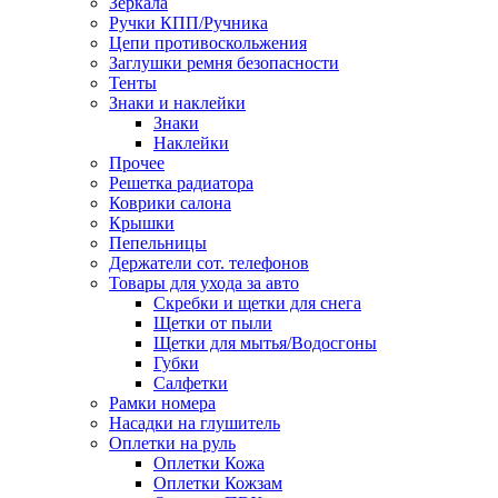
Зеркала
Ручки КПП/Ручника
Цепи противоскольжения
Заглушки ремня безопасности
Тенты
Знаки и наклейки
Знаки
Наклейки
Прочее
Решетка радиатора
Коврики салона
Крышки
Пепельницы
Держатели сот. телефонов
Товары для ухода за авто
Скребки и щетки для снега
Щетки от пыли
Щетки для мытья/Водосгоны
Губки
Салфетки
Рамки номера
Насадки на глушитель
Оплетки на руль
Оплетки Кожа
Оплетки Кожзам