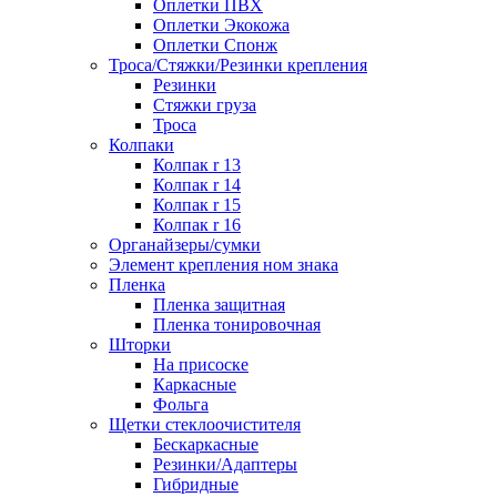
Оплетки ПВХ
Оплетки Экокожа
Оплетки Спонж
Троса/Стяжки/Резинки крепления
Резинки
Стяжки груза
Троса
Колпаки
Колпак r 13
Колпак r 14
Колпак r 15
Колпак r 16
Органайзеры/сумки
Элемент крепления ном знака
Пленка
Пленка защитная
Пленка тонировочная
Шторки
На присоске
Каркасные
Фольга
Щетки стеклоочистителя
Бескаркасные
Резинки/Адаптеры
Гибридные