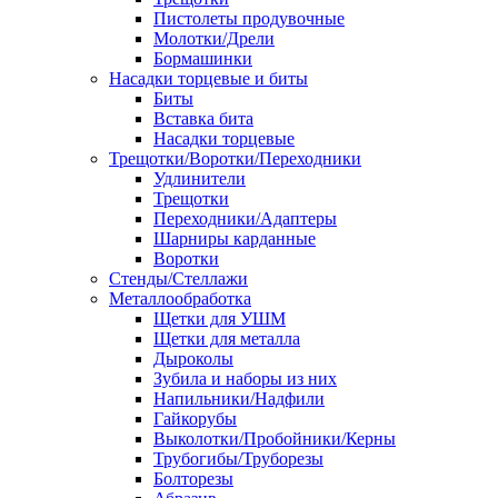
Пистолеты продувочные
Молотки/Дрели
Бормашинки
Насадки торцевые и биты
Биты
Вставка бита
Насадки торцевые
Трещотки/Воротки/Переходники
Удлинители
Трещотки
Переходники/Адаптеры
Шарниры карданные
Воротки
Стенды/Стеллажи
Металлообработка
Щетки для УШМ
Щетки для металла
Дыроколы
Зубила и наборы из них
Напильники/Надфили
Гайкорубы
Выколотки/Пробойники/Керны
Трубогибы/Труборезы
Болторезы