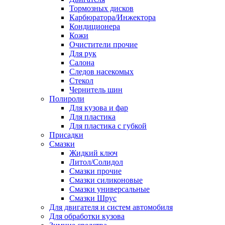
Тормозных дисков
Карбюратора/Инжектора
Кондиционера
Кожи
Очистители прочие
Для рук
Салона
Следов насекомых
Стекол
Чернитель шин
Полироли
Для кузова и фар
Для пластика
Для пластика с губкой
Присадки
Смазки
Жидкий ключ
Литол/Солидол
Смазки прочие
Смазки силиконовые
Смазки универсальные
Смазки Шрус
Для двигателя и систем автомобиля
Для обработки кузова