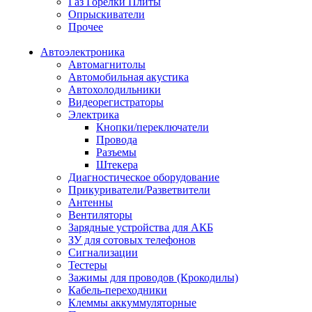
Газ Горелки Плиты
Опрыскиватели
Прочее
Автоэлектроника
Автомагнитолы
Автомобильная акустика
Автохолодильники
Видеорегистраторы
Электрика
Кнопки/переключатели
Провода
Разъемы
Штекера
Диагностическое оборудование
Прикуриватели/Разветвители
Антенны
Вентиляторы
Зарядные устройства для АКБ
ЗУ для сотовых телефонов
Сигнализации
Тестеры
Зажимы для проводов (Крокодилы)
Кабель-переходники
Клеммы аккуммуляторные