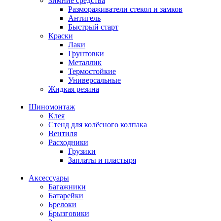
Зимние средства
Размораживатели стекол и замков
Антигель
Быстрый старт
Краски
Лаки
Грунтовки
Металлик
Термостойкие
Универсальные
Жидкая резина
Шиномонтаж
Клея
Стенд для колёсного колпака
Вентиля
Расходники
Грузики
Заплаты и пластыря
Аксессуары
Багажники
Батарейки
Брелоки
Брызговики