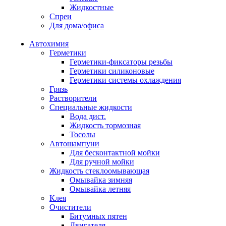
Жидкостные
Спреи
Для дома/офиса
Автохимия
Герметики
Герметики-фиксаторы резьбы
Герметики силиконовые
Герметики системы охлаждения
Грязь
Растворители
Специальные жидкости
Вода дист.
Жидкость тормозная
Тосолы
Автошампуни
Для бесконтактной мойки
Для ручной мойки
Жидкость стеклоомывающая
Омывайка зимняя
Омывайка летняя
Клея
Очистители
Битумных пятен
Двигателя