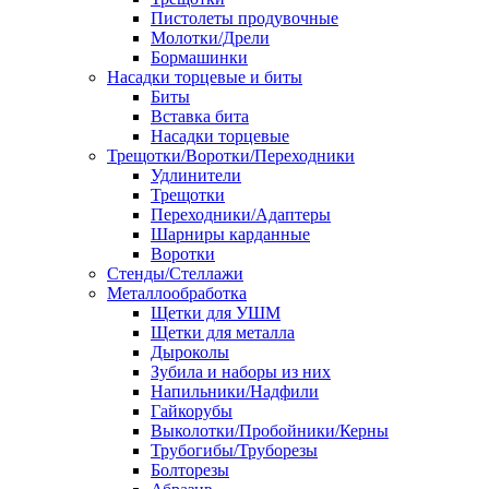
Пистолеты продувочные
Молотки/Дрели
Бормашинки
Насадки торцевые и биты
Биты
Вставка бита
Насадки торцевые
Трещотки/Воротки/Переходники
Удлинители
Трещотки
Переходники/Адаптеры
Шарниры карданные
Воротки
Стенды/Стеллажи
Металлообработка
Щетки для УШМ
Щетки для металла
Дыроколы
Зубила и наборы из них
Напильники/Надфили
Гайкорубы
Выколотки/Пробойники/Керны
Трубогибы/Труборезы
Болторезы