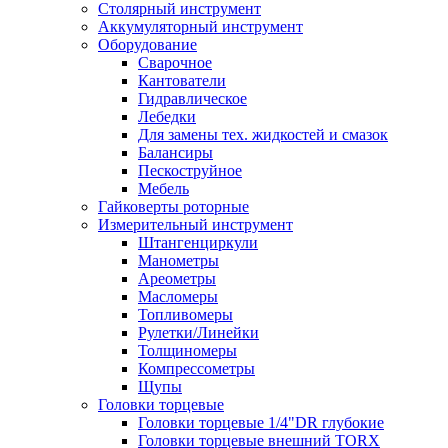
Столярный инструмент
Аккумуляторный инструмент
Оборудование
Сварочное
Кантователи
Гидравлическое
Лебедки
Для замены тех. жидкостей и смазок
Балансиры
Пескоструйное
Мебель
Гайковерты роторные
Измерительный инструмент
Штангенциркули
Манометры
Ареометры
Масломеры
Топливомеры
Рулетки/Линейки
Толщиномеры
Компрессометры
Щупы
Головки торцевые
Головки торцевые 1/4"DR глубокие
Головки торцевые внешний TORX