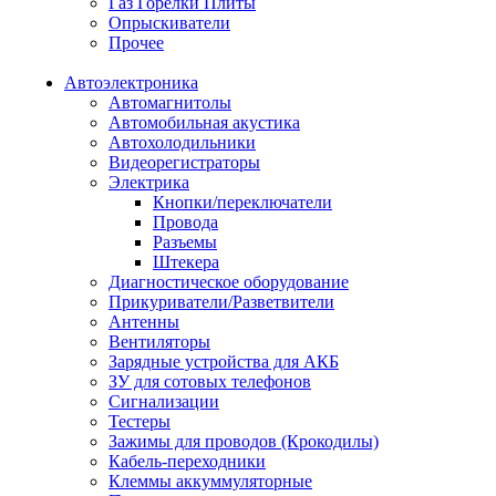
Газ Горелки Плиты
Опрыскиватели
Прочее
Автоэлектроника
Автомагнитолы
Автомобильная акустика
Автохолодильники
Видеорегистраторы
Электрика
Кнопки/переключатели
Провода
Разъемы
Штекера
Диагностическое оборудование
Прикуриватели/Разветвители
Антенны
Вентиляторы
Зарядные устройства для АКБ
ЗУ для сотовых телефонов
Сигнализации
Тестеры
Зажимы для проводов (Крокодилы)
Кабель-переходники
Клеммы аккуммуляторные