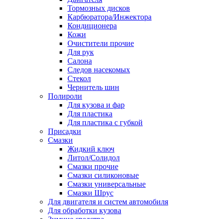
Тормозных дисков
Карбюратора/Инжектора
Кондиционера
Кожи
Очистители прочие
Для рук
Салона
Следов насекомых
Стекол
Чернитель шин
Полироли
Для кузова и фар
Для пластика
Для пластика с губкой
Присадки
Смазки
Жидкий ключ
Литол/Солидол
Смазки прочие
Смазки силиконовые
Смазки универсальные
Смазки Шрус
Для двигателя и систем автомобиля
Для обработки кузова