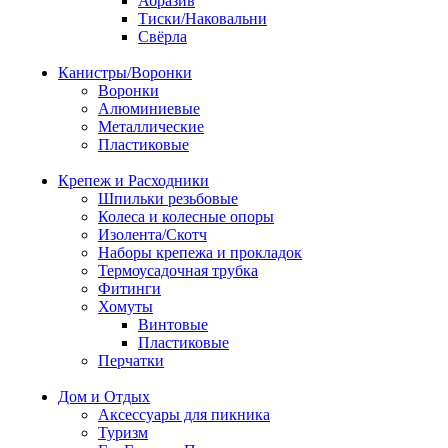
Абразив
Тиски/Наковальни
Свёрла
Канистры/Воронки
Воронки
Алюминиевые
Металлические
Пластиковые
Крепеж и Расходники
Шпильки резьбовые
Колеса и колесные опоры
Изолента/Скотч
Наборы крепежа и прокладок
Термоусадочная трубка
Фитинги
Хомуты
Винтовые
Пластиковые
Перчатки
Дом и Отдых
Аксессуары для пикника
Туризм