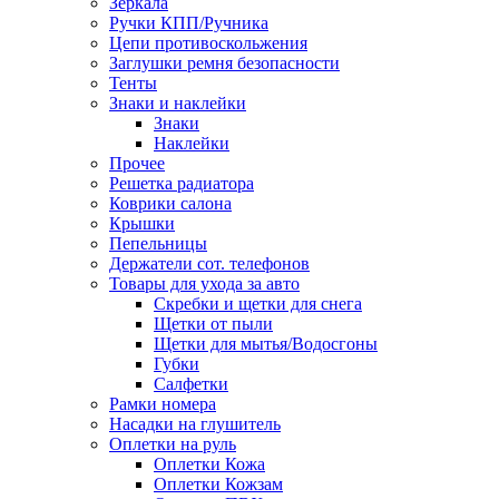
Зеркала
Ручки КПП/Ручника
Цепи противоскольжения
Заглушки ремня безопасности
Тенты
Знаки и наклейки
Знаки
Наклейки
Прочее
Решетка радиатора
Коврики салона
Крышки
Пепельницы
Держатели сот. телефонов
Товары для ухода за авто
Скребки и щетки для снега
Щетки от пыли
Щетки для мытья/Водосгоны
Губки
Салфетки
Рамки номера
Насадки на глушитель
Оплетки на руль
Оплетки Кожа
Оплетки Кожзам