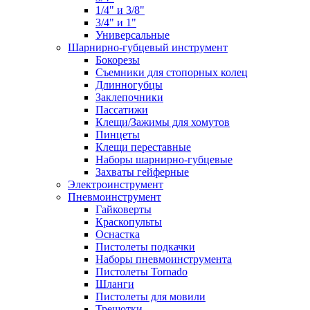
1/4" и 3/8"
3/4" и 1"
Универсальные
Шарнирно-губцевый инструмент
Бокорезы
Съемники для стопорных колец
Длинногубцы
Заклепочники
Пассатижи
Клещи/Зажимы для хомутов
Пинцеты
Клещи переставные
Наборы шарнирно-губцевые
Захваты гейферные
Электроинструмент
Пневмоинструмент
Гайковерты
Краскопульты
Оснастка
Пистолеты подкачки
Наборы пневмоинструмента
Пистолеты Tornado
Шланги
Пистолеты для мовили
Трещотки