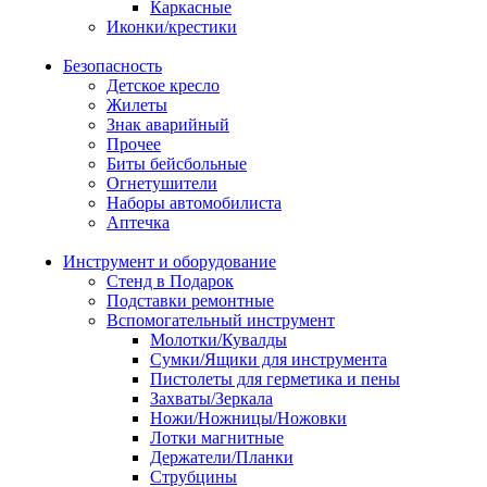
Каркасные
Иконки/крестики
Безопасность
Детское кресло
Жилеты
Знак аварийный
Прочее
Биты бейсбольные
Огнетушители
Наборы автомобилиста
Аптечка
Инструмент и оборудование
Стенд в Подарок
Подставки ремонтные
Вспомогательный инструмент
Молотки/Кувалды
Сумки/Ящики для инструмента
Пистолеты для герметика и пены
Захваты/Зеркала
Ножи/Ножницы/Ножовки
Лотки магнитные
Держатели/Планки
Струбцины