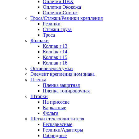
Оплетки ПВХ
Оплетки Экокожа
Оплетки Спонж
Троса/Стяжки/Резинки крепления
Резинки
Стяжки груза
Троса
Колпаки
Колпак r 13
Колпак r 14
Колпак r 15
Колпак r 16
Органайзеры/сумки
Элемент крепления ном знака
Пленка
Пленка защитная
Пленка тонировочная
Шторки
На присоске
Каркасные
Фольга
Щетки стеклоочистителя
Бескаркасные
Резинки/Адаптеры
Гибридные