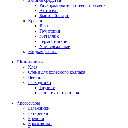
Зимние средства
Размораживатели стекол и замков
Антигель
Быстрый старт
Краски
Лаки
Грунтовки
Металлик
Термостойкие
Универсальные
Жидкая резина
Шиномонтаж
Клея
Стенд для колёсного колпака
Вентиля
Расходники
Грузики
Заплаты и пластыря
Аксессуары
Багажники
Батарейки
Брелоки
Брызговики