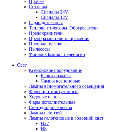
Прочее
Сигналы
Сигналы 24V
Сигналы 12V
Радар-детекторы
Тепловентиляторы, Обогреватели
Предохранители
Преобразователи напряжения
Провода пусковые
Пылесосы
Фонари/Лампы - переноски
Свет
Ксеноновое оборудование
Блоки розжига
Лампы ксеноновые
Лампы вспомогательного освещения
Фары противотуманные
Ходовые огни
Фары дополнительные
Светодиодные ленты
Лампы с линзой
Лампы галогеновые в головной свет
H27
H8