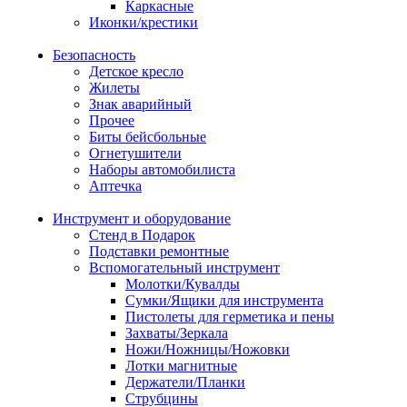
Каркасные
Иконки/крестики
Безопасность
Детское кресло
Жилеты
Знак аварийный
Прочее
Биты бейсбольные
Огнетушители
Наборы автомобилиста
Аптечка
Инструмент и оборудование
Стенд в Подарок
Подставки ремонтные
Вспомогательный инструмент
Молотки/Кувалды
Сумки/Ящики для инструмента
Пистолеты для герметика и пены
Захваты/Зеркала
Ножи/Ножницы/Ножовки
Лотки магнитные
Держатели/Планки
Струбцины