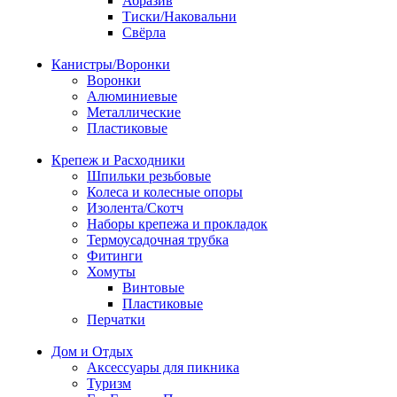
Абразив
Тиски/Наковальни
Свёрла
Канистры/Воронки
Воронки
Алюминиевые
Металлические
Пластиковые
Крепеж и Расходники
Шпильки резьбовые
Колеса и колесные опоры
Изолента/Скотч
Наборы крепежа и прокладок
Термоусадочная трубка
Фитинги
Хомуты
Винтовые
Пластиковые
Перчатки
Дом и Отдых
Аксессуары для пикника
Туризм