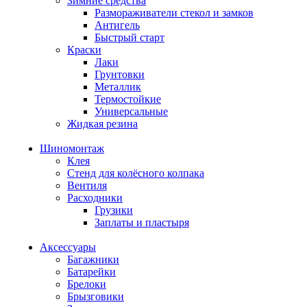
Зимние средства
Размораживатели стекол и замков
Антигель
Быстрый старт
Краски
Лаки
Грунтовки
Металлик
Термостойкие
Универсальные
Жидкая резина
Шиномонтаж
Клея
Стенд для колёсного колпака
Вентиля
Расходники
Грузики
Заплаты и пластыря
Аксессуары
Багажники
Батарейки
Брелоки
Брызговики