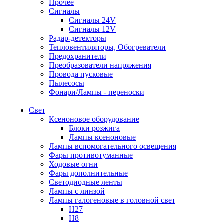
Прочее
Сигналы
Сигналы 24V
Сигналы 12V
Радар-детекторы
Тепловентиляторы, Обогреватели
Предохранители
Преобразователи напряжения
Провода пусковые
Пылесосы
Фонари/Лампы - переноски
Свет
Ксеноновое оборудование
Блоки розжига
Лампы ксеноновые
Лампы вспомогательного освещения
Фары противотуманные
Ходовые огни
Фары дополнительные
Светодиодные ленты
Лампы с линзой
Лампы галогеновые в головной свет
H27
H8