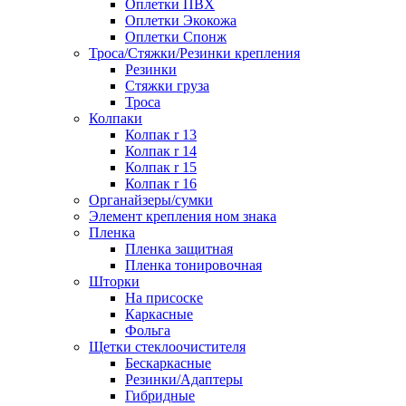
Оплетки ПВХ
Оплетки Экокожа
Оплетки Спонж
Троса/Стяжки/Резинки крепления
Резинки
Стяжки груза
Троса
Колпаки
Колпак r 13
Колпак r 14
Колпак r 15
Колпак r 16
Органайзеры/сумки
Элемент крепления ном знака
Пленка
Пленка защитная
Пленка тонировочная
Шторки
На присоске
Каркасные
Фольга
Щетки стеклоочистителя
Бескаркасные
Резинки/Адаптеры
Гибридные