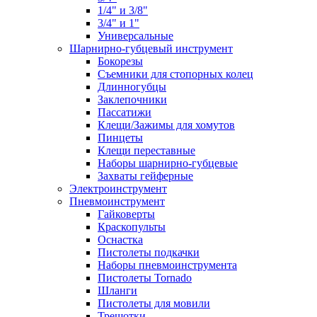
1/4" и 3/8"
3/4" и 1"
Универсальные
Шарнирно-губцевый инструмент
Бокорезы
Съемники для стопорных колец
Длинногубцы
Заклепочники
Пассатижи
Клещи/Зажимы для хомутов
Пинцеты
Клещи переставные
Наборы шарнирно-губцевые
Захваты гейферные
Электроинструмент
Пневмоинструмент
Гайковерты
Краскопульты
Оснастка
Пистолеты подкачки
Наборы пневмоинструмента
Пистолеты Tornado
Шланги
Пистолеты для мовили
Трещотки