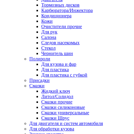
Тормозных дисков
Карбюратора/Инжектора
Кондиционера
Кожи
Очистители прочие
Для рук
Салона
Следов насекомых
Стекол
Чернитель шин
Полироли
Для кузова и фар
Для пластика
Для пластика с губкой
Присадки
Смазки
Жидкий ключ
Литол/Солидол
Смазки прочие
Смазки силиконовые
Смазки универсальные
Смазки Шрус
Для двигателя и систем автомобиля
Для обработки кузова