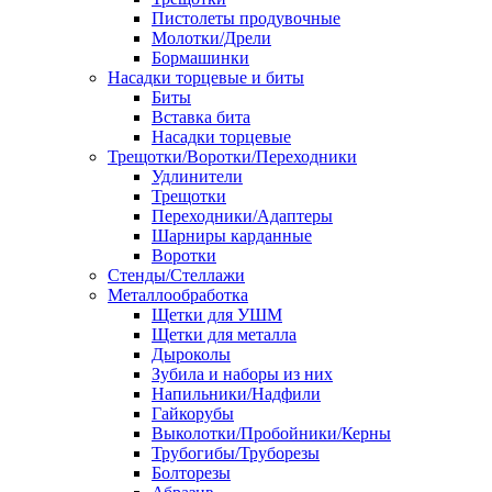
Пистолеты продувочные
Молотки/Дрели
Бормашинки
Насадки торцевые и биты
Биты
Вставка бита
Насадки торцевые
Трещотки/Воротки/Переходники
Удлинители
Трещотки
Переходники/Адаптеры
Шарниры карданные
Воротки
Стенды/Стеллажи
Металлообработка
Щетки для УШМ
Щетки для металла
Дыроколы
Зубила и наборы из них
Напильники/Надфили
Гайкорубы
Выколотки/Пробойники/Керны
Трубогибы/Труборезы
Болторезы