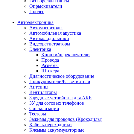
Газ Горелки Плиты
Опрыскиватели
Прочее
Автоэлектроника
Автомагнитолы
Автомобильная акустика
Автохолодильники
Видеорегистраторы
Электрика
Кнопки/переключатели
Провода
Разъемы
Штекера
Диагностическое оборудование
Прикуриватели/Разветвители
Антенны
Вентиляторы
Зарядные устройства для АКБ
ЗУ для сотовых телефонов
Сигнализации
Тестеры
Зажимы для проводов (Крокодилы)
Кабель-переходники
Клеммы аккуммуляторные