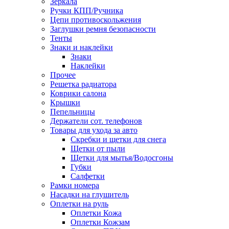
Зеркала
Ручки КПП/Ручника
Цепи противоскольжения
Заглушки ремня безопасности
Тенты
Знаки и наклейки
Знаки
Наклейки
Прочее
Решетка радиатора
Коврики салона
Крышки
Пепельницы
Держатели сот. телефонов
Товары для ухода за авто
Скребки и щетки для снега
Щетки от пыли
Щетки для мытья/Водосгоны
Губки
Салфетки
Рамки номера
Насадки на глушитель
Оплетки на руль
Оплетки Кожа
Оплетки Кожзам