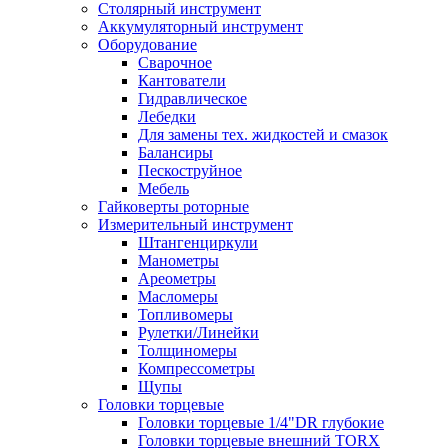
Столярный инструмент
Аккумуляторный инструмент
Оборудование
Сварочное
Кантователи
Гидравлическое
Лебедки
Для замены тех. жидкостей и смазок
Балансиры
Пескоструйное
Мебель
Гайковерты роторные
Измерительный инструмент
Штангенциркули
Манометры
Ареометры
Масломеры
Топливомеры
Рулетки/Линейки
Толщиномеры
Компрессометры
Щупы
Головки торцевые
Головки торцевые 1/4"DR глубокие
Головки торцевые внешний TORX