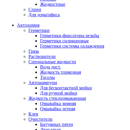
Жидкостные
Спреи
Для дома/офиса
Автохимия
Герметики
Герметики-фиксаторы резьбы
Герметики силиконовые
Герметики системы охлаждения
Грязь
Растворители
Специальные жидкости
Вода дист.
Жидкость тормозная
Тосолы
Автошампуни
Для бесконтактной мойки
Для ручной мойки
Жидкость стеклоомывающая
Омывайка зимняя
Омывайка летняя
Клея
Очистители
Битумных пятен
Двигателя