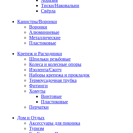
Абразив
Тиски/Наковальни
Свёрла
Канистры/Воронки
Воронки
Алюминиевые
Металлические
Пластиковые
Крепеж и Расходники
Шпильки резьбовые
Колеса и колесные опоры
Изолента/Скотч
Наборы крепежа и прокладок
Термоусадочная трубка
Фитинги
Хомуты
Винтовые
Пластиковые
Перчатки
Дом и Отдых
Аксессуары для пикника
Туризм