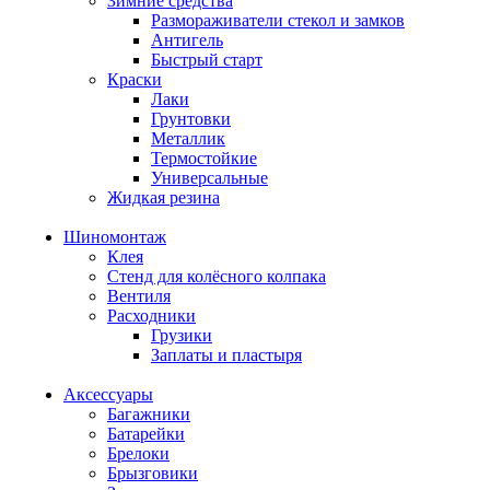
Зимние средства
Размораживатели стекол и замков
Антигель
Быстрый старт
Краски
Лаки
Грунтовки
Металлик
Термостойкие
Универсальные
Жидкая резина
Шиномонтаж
Клея
Стенд для колёсного колпака
Вентиля
Расходники
Грузики
Заплаты и пластыря
Аксессуары
Багажники
Батарейки
Брелоки
Брызговики