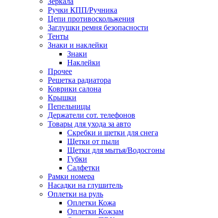
Зеркала
Ручки КПП/Ручника
Цепи противоскольжения
Заглушки ремня безопасности
Тенты
Знаки и наклейки
Знаки
Наклейки
Прочее
Решетка радиатора
Коврики салона
Крышки
Пепельницы
Держатели сот. телефонов
Товары для ухода за авто
Скребки и щетки для снега
Щетки от пыли
Щетки для мытья/Водосгоны
Губки
Салфетки
Рамки номера
Насадки на глушитель
Оплетки на руль
Оплетки Кожа
Оплетки Кожзам