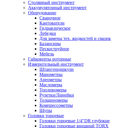
Столярный инструмент
Аккумуляторный инструмент
Оборудование
Сварочное
Кантователи
Гидравлическое
Лебедки
Для замены тех. жидкостей и смазок
Балансиры
Пескоструйное
Мебель
Гайковерты роторные
Измерительный инструмент
Штангенциркули
Манометры
Ареометры
Масломеры
Топливомеры
Рулетки/Линейки
Толщиномеры
Компрессометры
Щупы
Головки торцевые
Головки торцевые 1/4"DR глубокие
Головки торцевые внешний TORX