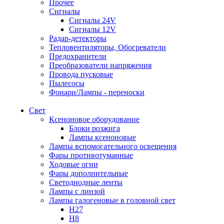
Прочее
Сигналы
Сигналы 24V
Сигналы 12V
Радар-детекторы
Тепловентиляторы, Обогреватели
Предохранители
Преобразователи напряжения
Провода пусковые
Пылесосы
Фонари/Лампы - переноски
Свет
Ксеноновое оборудование
Блоки розжига
Лампы ксеноновые
Лампы вспомогательного освещения
Фары противотуманные
Ходовые огни
Фары дополнительные
Светодиодные ленты
Лампы с линзой
Лампы галогеновые в головной свет
H27
H8