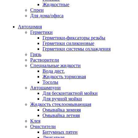
Жидкостные
Спреи
Для дома/офиса
Автохимия
Герметики
Герметики-фиксаторы резьбы
Герметики силиконовые
Герметики системы охлаждения
Грязь
Растворители
Специальные жидкости
Вода дист.
Жидкость тормозная
Тосолы
Автошампуни
Для бесконтактной мойки
Для ручной мойки
Жидкость стеклоомывающая
Омывайка зимняя
Омывайка летняя
Клея
Очистители
Битумных пятен
Двигателя