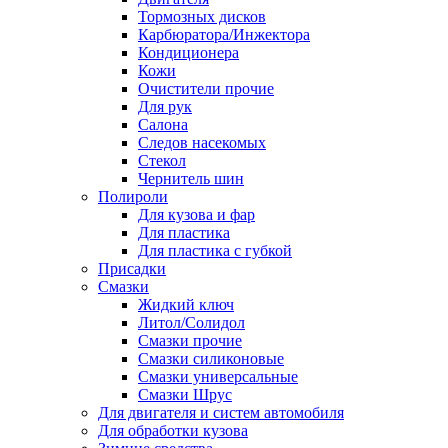
Тормозных дисков
Карбюратора/Инжектора
Кондиционера
Кожи
Очистители прочие
Для рук
Салона
Следов насекомых
Стекол
Чернитель шин
Полироли
Для кузова и фар
Для пластика
Для пластика с губкой
Присадки
Смазки
Жидкий ключ
Литол/Солидол
Смазки прочие
Смазки силиконовые
Смазки универсальные
Смазки Шрус
Для двигателя и систем автомобиля
Для обработки кузова