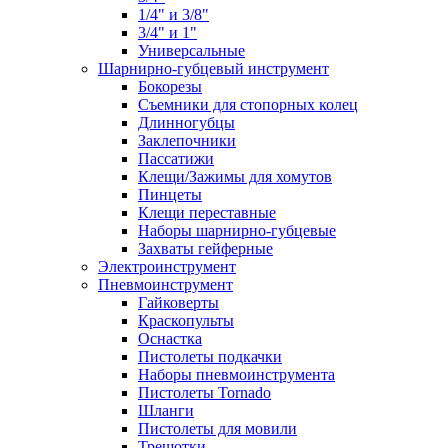
1/4" и 3/8"
3/4" и 1"
Универсальные
Шарнирно-губцевый инструмент
Бокорезы
Съемники для стопорных колец
Длинногубцы
Заклепочники
Пассатижи
Клещи/Зажимы для хомутов
Пинцеты
Клещи переставные
Наборы шарнирно-губцевые
Захваты гейферные
Электроинструмент
Пневмоинструмент
Гайковерты
Краскопульты
Оснастка
Пистолеты подкачки
Наборы пневмоинструмента
Пистолеты Tornado
Шланги
Пистолеты для мовили
Трещотки