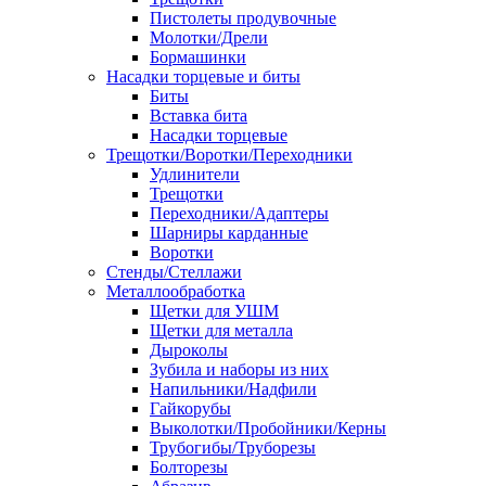
Пистолеты продувочные
Молотки/Дрели
Бормашинки
Насадки торцевые и биты
Биты
Вставка бита
Насадки торцевые
Трещотки/Воротки/Переходники
Удлинители
Трещотки
Переходники/Адаптеры
Шарниры карданные
Воротки
Стенды/Стеллажи
Металлообработка
Щетки для УШМ
Щетки для металла
Дыроколы
Зубила и наборы из них
Напильники/Надфили
Гайкорубы
Выколотки/Пробойники/Керны
Трубогибы/Труборезы
Болторезы