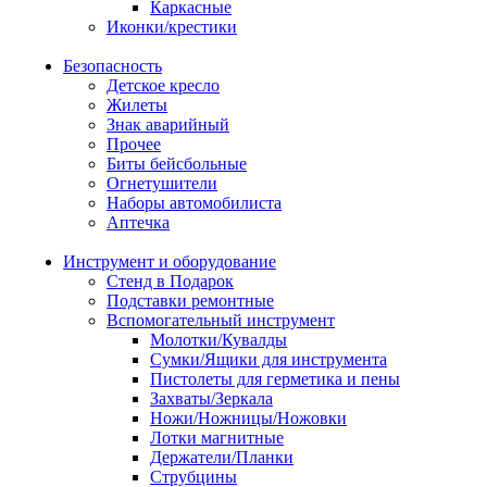
Каркасные
Иконки/крестики
Безопасность
Детское кресло
Жилеты
Знак аварийный
Прочее
Биты бейсбольные
Огнетушители
Наборы автомобилиста
Аптечка
Инструмент и оборудование
Стенд в Подарок
Подставки ремонтные
Вспомогательный инструмент
Молотки/Кувалды
Сумки/Ящики для инструмента
Пистолеты для герметика и пены
Захваты/Зеркала
Ножи/Ножницы/Ножовки
Лотки магнитные
Держатели/Планки
Струбцины