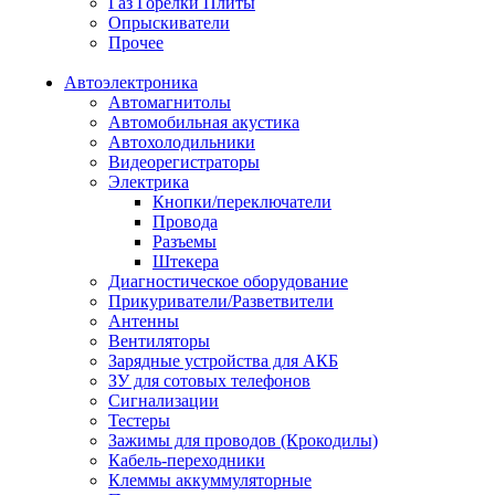
Газ Горелки Плиты
Опрыскиватели
Прочее
Автоэлектроника
Автомагнитолы
Автомобильная акустика
Автохолодильники
Видеорегистраторы
Электрика
Кнопки/переключатели
Провода
Разъемы
Штекера
Диагностическое оборудование
Прикуриватели/Разветвители
Антенны
Вентиляторы
Зарядные устройства для АКБ
ЗУ для сотовых телефонов
Сигнализации
Тестеры
Зажимы для проводов (Крокодилы)
Кабель-переходники
Клеммы аккуммуляторные