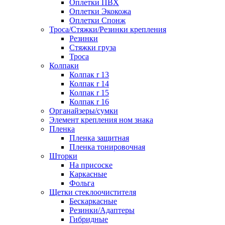
Оплетки ПВХ
Оплетки Экокожа
Оплетки Спонж
Троса/Стяжки/Резинки крепления
Резинки
Стяжки груза
Троса
Колпаки
Колпак r 13
Колпак r 14
Колпак r 15
Колпак r 16
Органайзеры/сумки
Элемент крепления ном знака
Пленка
Пленка защитная
Пленка тонировочная
Шторки
На присоске
Каркасные
Фольга
Щетки стеклоочистителя
Бескаркасные
Резинки/Адаптеры
Гибридные