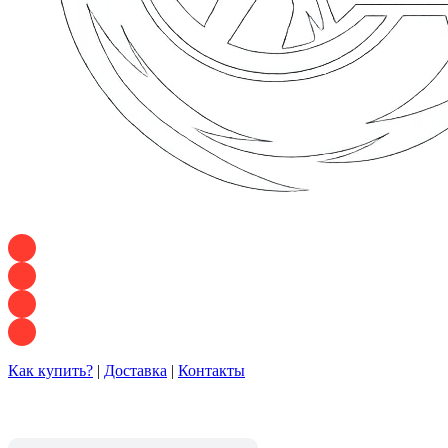
+7 928 120 54 36 — Игорь
+7 928 120 94 83 — Евгения
+7 928 767 21 62 — Алеся
+7 928 121 54 18 — Влад
Как купить?
|
Доставка
|
Контакты