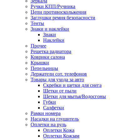
Зеркала
Ручки КПП/Ручника
Цепи противоскольжения
Заглушки ремня безопасности
Тенты
Знаки и наклейки
Знаки
Наклейки
Прочее
Решетка радиатора
Коврики салона
Крышки
Пепельницы
Держатели сот. телефонов
Товары для ухода за авто
Скребки и щетки для снега
Щетки от пыли
Щетки для мытья/Водосгоны
Губки
Салфетки
Рамки номера
Насадки на глушитель
Оплетки на руль
Оплетки Кожа
Оплетки Кожзам