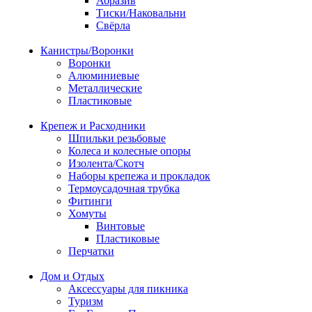
Абразив
Тиски/Наковальни
Свёрла
Канистры/Воронки
Воронки
Алюминиевые
Металлические
Пластиковые
Крепеж и Расходники
Шпильки резьбовые
Колеса и колесные опоры
Изолента/Скотч
Наборы крепежа и прокладок
Термоусадочная трубка
Фитинги
Хомуты
Винтовые
Пластиковые
Перчатки
Дом и Отдых
Аксессуары для пикника
Туризм