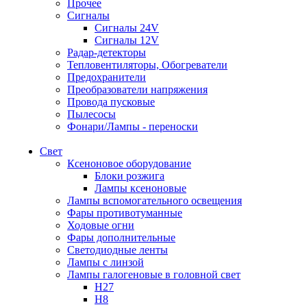
Прочее
Сигналы
Сигналы 24V
Сигналы 12V
Радар-детекторы
Тепловентиляторы, Обогреватели
Предохранители
Преобразователи напряжения
Провода пусковые
Пылесосы
Фонари/Лампы - переноски
Свет
Ксеноновое оборудование
Блоки розжига
Лампы ксеноновые
Лампы вспомогательного освещения
Фары противотуманные
Ходовые огни
Фары дополнительные
Светодиодные ленты
Лампы с линзой
Лампы галогеновые в головной свет
H27
H8