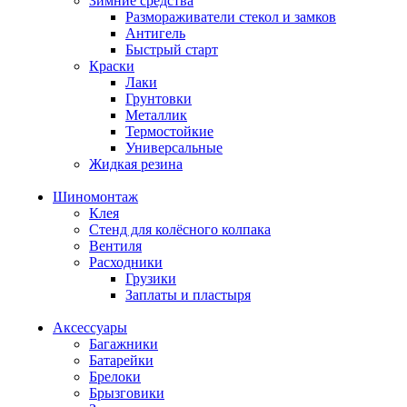
Зимние средства
Размораживатели стекол и замков
Антигель
Быстрый старт
Краски
Лаки
Грунтовки
Металлик
Термостойкие
Универсальные
Жидкая резина
Шиномонтаж
Клея
Стенд для колёсного колпака
Вентиля
Расходники
Грузики
Заплаты и пластыря
Аксессуары
Багажники
Батарейки
Брелоки
Брызговики