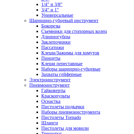
1/4" и 3/8"
3/4" и 1"
Универсальные
Шарнирно-губцевый инструмент
Бокорезы
Съемники для стопорных колец
Длинногубцы
Заклепочники
Пассатижи
Клещи/Зажимы для хомутов
Пинцеты
Клещи переставные
Наборы шарнирно-губцевые
Захваты гейферные
Электроинструмент
Пневмоинструмент
Гайковерты
Краскопульты
Оснастка
Пистолеты подкачки
Наборы пневмоинструмента
Пистолеты Tornado
Шланги
Пистолеты для мовили
Трещотки