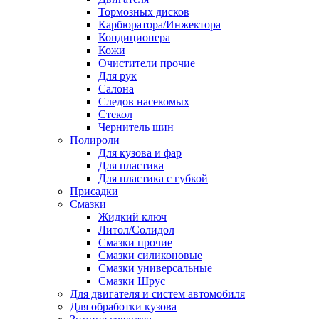
Тормозных дисков
Карбюратора/Инжектора
Кондиционера
Кожи
Очистители прочие
Для рук
Салона
Следов насекомых
Стекол
Чернитель шин
Полироли
Для кузова и фар
Для пластика
Для пластика с губкой
Присадки
Смазки
Жидкий ключ
Литол/Солидол
Смазки прочие
Смазки силиконовые
Смазки универсальные
Смазки Шрус
Для двигателя и систем автомобиля
Для обработки кузова