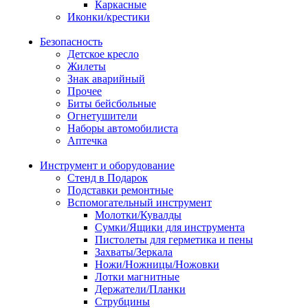
Каркасные
Иконки/крестики
Безопасность
Детское кресло
Жилеты
Знак аварийный
Прочее
Биты бейсбольные
Огнетушители
Наборы автомобилиста
Аптечка
Инструмент и оборудование
Стенд в Подарок
Подставки ремонтные
Вспомогательный инструмент
Молотки/Кувалды
Сумки/Ящики для инструмента
Пистолеты для герметика и пены
Захваты/Зеркала
Ножи/Ножницы/Ножовки
Лотки магнитные
Держатели/Планки
Струбцины