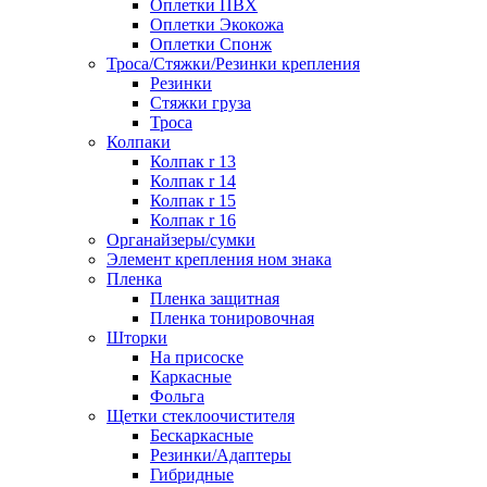
Оплетки ПВХ
Оплетки Экокожа
Оплетки Спонж
Троса/Стяжки/Резинки крепления
Резинки
Стяжки груза
Троса
Колпаки
Колпак r 13
Колпак r 14
Колпак r 15
Колпак r 16
Органайзеры/сумки
Элемент крепления ном знака
Пленка
Пленка защитная
Пленка тонировочная
Шторки
На присоске
Каркасные
Фольга
Щетки стеклоочистителя
Бескаркасные
Резинки/Адаптеры
Гибридные