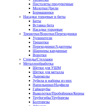
Пистолеты продувочные
Молотки/Дрели
Бормашинки
Насадки торцевые и биты
Биты
Вставка бита
Насадки торцевые
Трещотки/Воротки/Переходники
Удлинители
Трещотки
Переходники/Адаптеры
Шарниры карданные
Воротки
Стенды/Стеллажи
Металлообработка
Щетки для УШМ
Щетки для металла
Дыроколы
Зубила и наборы из них
Напильники/Надфили
Гайкорубы
Выколотки/Пробойники/Керны
Трубогибы/Труборезы
Болторезы