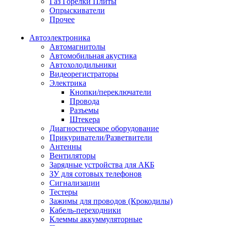
Газ Горелки Плиты
Опрыскиватели
Прочее
Автоэлектроника
Автомагнитолы
Автомобильная акустика
Автохолодильники
Видеорегистраторы
Электрика
Кнопки/переключатели
Провода
Разъемы
Штекера
Диагностическое оборудование
Прикуриватели/Разветвители
Антенны
Вентиляторы
Зарядные устройства для АКБ
ЗУ для сотовых телефонов
Сигнализации
Тестеры
Зажимы для проводов (Крокодилы)
Кабель-переходники
Клеммы аккуммуляторные