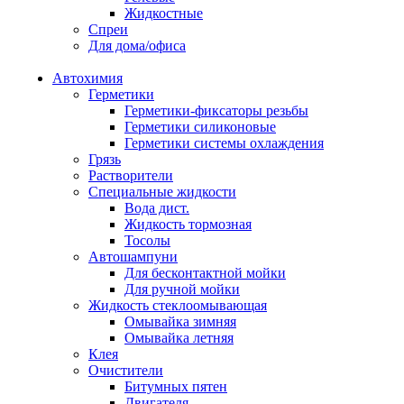
Жидкостные
Спреи
Для дома/офиса
Автохимия
Герметики
Герметики-фиксаторы резьбы
Герметики силиконовые
Герметики системы охлаждения
Грязь
Растворители
Специальные жидкости
Вода дист.
Жидкость тормозная
Тосолы
Автошампуни
Для бесконтактной мойки
Для ручной мойки
Жидкость стеклоомывающая
Омывайка зимняя
Омывайка летняя
Клея
Очистители
Битумных пятен
Двигателя