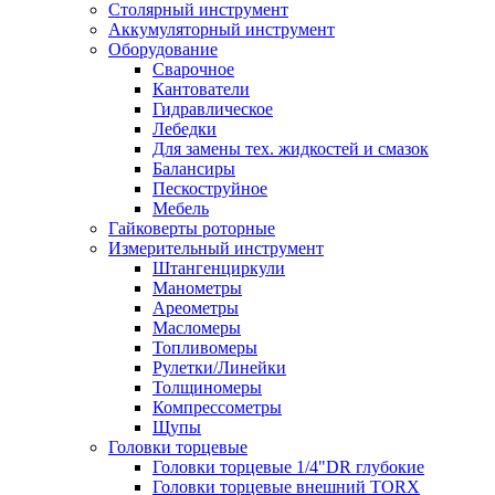
Столярный инструмент
Аккумуляторный инструмент
Оборудование
Сварочное
Кантователи
Гидравлическое
Лебедки
Для замены тех. жидкостей и смазок
Балансиры
Пескоструйное
Мебель
Гайковерты роторные
Измерительный инструмент
Штангенциркули
Манометры
Ареометры
Масломеры
Топливомеры
Рулетки/Линейки
Толщиномеры
Компрессометры
Щупы
Головки торцевые
Головки торцевые 1/4"DR глубокие
Головки торцевые внешний TORX