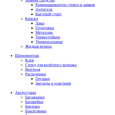
Зимние средства
Размораживатели стекол и замков
Антигель
Быстрый старт
Краски
Лаки
Грунтовки
Металлик
Термостойкие
Универсальные
Жидкая резина
Шиномонтаж
Клея
Стенд для колёсного колпака
Вентиля
Расходники
Грузики
Заплаты и пластыря
Аксессуары
Багажники
Батарейки
Брелоки
Брызговики