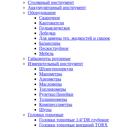
Столярный инструмент
Аккумуляторный инструмент
Оборудование
Сварочное
Кантователи
Гидравлическое
Лебедки
Для замены тех. жидкостей и смазок
Балансиры
Пескоструйное
Мебель
Гайковерты роторные
Измерительный инструмент
Штангенциркули
Манометры
Ареометры
Масломеры
Топливомеры
Рулетки/Линейки
Толщиномеры
Компрессометры
Щупы
Головки торцевые
Головки торцевые 1/4"DR глубокие
Головки торцевые внешний TORX