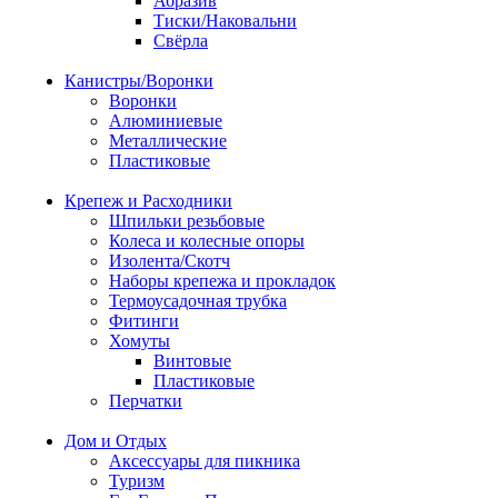
Абразив
Тиски/Наковальни
Свёрла
Канистры/Воронки
Воронки
Алюминиевые
Металлические
Пластиковые
Крепеж и Расходники
Шпильки резьбовые
Колеса и колесные опоры
Изолента/Скотч
Наборы крепежа и прокладок
Термоусадочная трубка
Фитинги
Хомуты
Винтовые
Пластиковые
Перчатки
Дом и Отдых
Аксессуары для пикника
Туризм