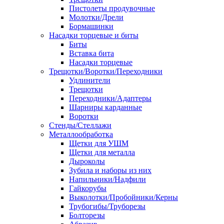
Пистолеты продувочные
Молотки/Дрели
Бормашинки
Насадки торцевые и биты
Биты
Вставка бита
Насадки торцевые
Трещотки/Воротки/Переходники
Удлинители
Трещотки
Переходники/Адаптеры
Шарниры карданные
Воротки
Стенды/Стеллажи
Металлообработка
Щетки для УШМ
Щетки для металла
Дыроколы
Зубила и наборы из них
Напильники/Надфили
Гайкорубы
Выколотки/Пробойники/Керны
Трубогибы/Труборезы
Болторезы