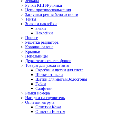
Зеркала
Ручки КПП/Ручника
Цепи противоскольжения
Заглушки ремня безопасности
Тенты
Знаки и наклейки
Знаки
Наклейки
Прочее
Решетка радиатора
Коврики салона
Крышки
Пепельницы
Держатели сот. телефонов
Товары для ухода за авто
Скребки и щетки для снега
Щетки от пыли
Щетки для мытья/Водосгоны
Губки
Салфетки
Рамки номера
Насадки на глушитель
Оплетки на руль
Оплетки Кожа
Оплетки Кожзам