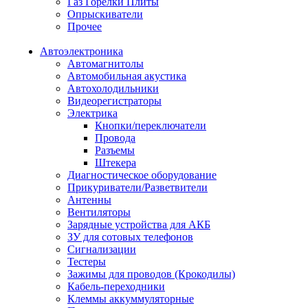
Газ Горелки Плиты
Опрыскиватели
Прочее
Автоэлектроника
Автомагнитолы
Автомобильная акустика
Автохолодильники
Видеорегистраторы
Электрика
Кнопки/переключатели
Провода
Разъемы
Штекера
Диагностическое оборудование
Прикуриватели/Разветвители
Антенны
Вентиляторы
Зарядные устройства для АКБ
ЗУ для сотовых телефонов
Сигнализации
Тестеры
Зажимы для проводов (Крокодилы)
Кабель-переходники
Клеммы аккуммуляторные