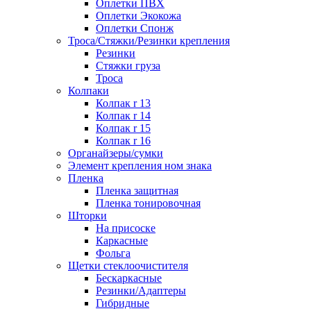
Оплетки ПВХ
Оплетки Экокожа
Оплетки Спонж
Троса/Стяжки/Резинки крепления
Резинки
Стяжки груза
Троса
Колпаки
Колпак r 13
Колпак r 14
Колпак r 15
Колпак r 16
Органайзеры/сумки
Элемент крепления ном знака
Пленка
Пленка защитная
Пленка тонировочная
Шторки
На присоске
Каркасные
Фольга
Щетки стеклоочистителя
Бескаркасные
Резинки/Адаптеры
Гибридные