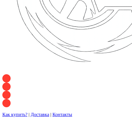
+7 928 120 54 36 — Игорь
+7 928 120 94 83 — Евгения
+7 928 767 21 62 — Алеся
+7 928 121 54 18 — Влад
Как купить?
|
Доставка
|
Контакты