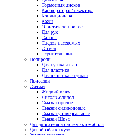
Тормозных дисков
Карбюратора/Инжектора
Кондиционера
Кожи
Очистители прочие
Для рук
Салона
Следов насекомых
Стекол
Чернитель шин
Полироли
Для кузова и фар
Для пластика
Для пластика с губкой
Присадки
Смазки
Жидкий ключ
Литол/Солидол
Смазки прочие
Смазки силиконовые
Смазки универсальные
Смазки Шрус
Для двигателя и систем автомобиля
Для обработки кузова