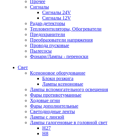
Прочее
Сигналы
Сигналы 24V
Сигналы 12V
Радар-детекторы
Тепловентиляторы, Обогреватели
Предохранители
Преобразователи напряжения
Провода пусковые
Пылесосы
Фонари/Лампы - переноски
Свет
Ксеноновое оборудование
Блоки розжига
Лампы ксеноновые
Лампы вспомогательного освещения
Фары противотуманные
Ходовые огни
Фары дополнительные
Светодиодные ленты
Лампы с линзой
Лампы галогеновые в головной свет
H27
H8