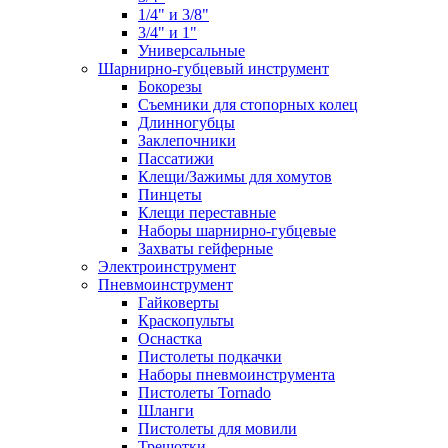
1/4" и 3/8"
3/4" и 1"
Универсальные
Шарнирно-губцевый инструмент
Бокорезы
Съемники для стопорных колец
Длинногубцы
Заклепочники
Пассатижи
Клещи/Зажимы для хомутов
Пинцеты
Клещи переставные
Наборы шарнирно-губцевые
Захваты гейферные
Электроинструмент
Пневмоинструмент
Гайковерты
Краскопульты
Оснастка
Пистолеты подкачки
Наборы пневмоинструмента
Пистолеты Tornado
Шланги
Пистолеты для мовили
Трещотки