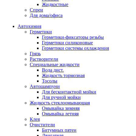
Жидкостные
Спреи
Для дома/офиса
Автохимия
Герметики
Герметики-фиксаторы резьбы
Герметики силиконовые
Герметики системы охлаждения
Грязь
Растворители
Специальные жидкости
Вода дист.
Жидкость тормозная
Тосолы
Автошампуни
Для бесконтактной мойки
Для ручной мойки
Жидкость стеклоомывающая
Омывайка зимняя
Омывайка летняя
Клея
Очистители
Битумных пятен
Двигателя