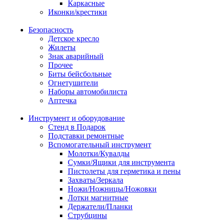
Каркасные
Иконки/крестики
Безопасность
Детское кресло
Жилеты
Знак аварийный
Прочее
Биты бейсбольные
Огнетушители
Наборы автомобилиста
Аптечка
Инструмент и оборудование
Стенд в Подарок
Подставки ремонтные
Вспомогательный инструмент
Молотки/Кувалды
Сумки/Ящики для инструмента
Пистолеты для герметика и пены
Захваты/Зеркала
Ножи/Ножницы/Ножовки
Лотки магнитные
Держатели/Планки
Струбцины