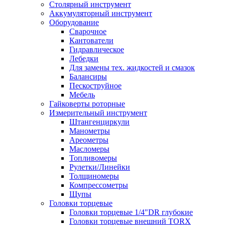
Столярный инструмент
Аккумуляторный инструмент
Оборудование
Сварочное
Кантователи
Гидравлическое
Лебедки
Для замены тех. жидкостей и смазок
Балансиры
Пескоструйное
Мебель
Гайковерты роторные
Измерительный инструмент
Штангенциркули
Манометры
Ареометры
Масломеры
Топливомеры
Рулетки/Линейки
Толщиномеры
Компрессометры
Щупы
Головки торцевые
Головки торцевые 1/4"DR глубокие
Головки торцевые внешний TORX