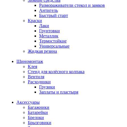
Зимние средства
Размораживатели стекол и замков
Антигель
Быстрый старт
Краски
Лаки
Грунтовки
Металлик
Термостойкие
Универсальные
Жидкая резина
Шиномонтаж
Клея
Стенд для колёсного колпака
Вентиля
Расходники
Грузики
Заплаты и пластыря
Аксессуары
Багажники
Батарейки
Брелоки
Брызговики