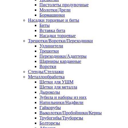
Пистолеты продувочные
Молотки/Дрели
Бормашинки
Насадки торцевые и биты
Биты
Вставка бита
Насадки торцевые
Трещотки/Воротки/Переходники
Удлинители
Трещотки
Переходники/Адаптеры
Шарниры карданные
Воротки
Стенды/Стеллажи
Металлообработка
Щетки для УШМ
Щетки для металла
Дыроколы
Зубила и наборы из них
Напильники/Надфили
Гайкорубы
Выколотки/Пробойники/Керны
Трубогибы/Труборезы
Болторезы