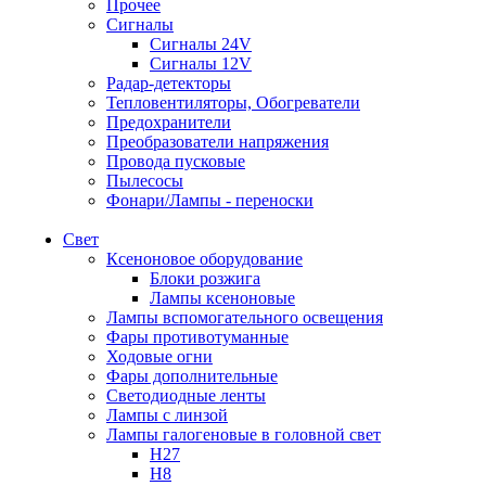
Прочее
Сигналы
Сигналы 24V
Сигналы 12V
Радар-детекторы
Тепловентиляторы, Обогреватели
Предохранители
Преобразователи напряжения
Провода пусковые
Пылесосы
Фонари/Лампы - переноски
Свет
Ксеноновое оборудование
Блоки розжига
Лампы ксеноновые
Лампы вспомогательного освещения
Фары противотуманные
Ходовые огни
Фары дополнительные
Светодиодные ленты
Лампы с линзой
Лампы галогеновые в головной свет
H27
H8