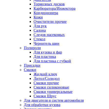
Тормозных дисков
Карбюратора/Инжектора
Кондиционера
Кожи
Очистители прочие
Для рук
Салона
Следов насекомых
Стекол
Чернитель шин
Полироли
Для кузова и фар
Для пластика
Для пластика с губкой
Присадки
Смазки
Жидкий ключ
Литол/Солидол
Смазки прочие
Смазки силиконовые
Смазки универсальные
Смазки Шрус
Для двигателя и систем автомобиля
Для обработки кузова