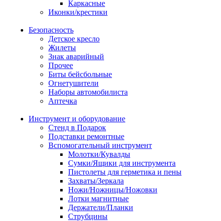
Каркасные
Иконки/крестики
Безопасность
Детское кресло
Жилеты
Знак аварийный
Прочее
Биты бейсбольные
Огнетушители
Наборы автомобилиста
Аптечка
Инструмент и оборудование
Стенд в Подарок
Подставки ремонтные
Вспомогательный инструмент
Молотки/Кувалды
Сумки/Ящики для инструмента
Пистолеты для герметика и пены
Захваты/Зеркала
Ножи/Ножницы/Ножовки
Лотки магнитные
Держатели/Планки
Струбцины