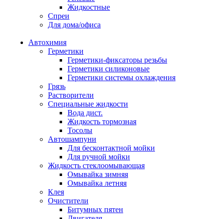
Жидкостные
Спреи
Для дома/офиса
Автохимия
Герметики
Герметики-фиксаторы резьбы
Герметики силиконовые
Герметики системы охлаждения
Грязь
Растворители
Специальные жидкости
Вода дист.
Жидкость тормозная
Тосолы
Автошампуни
Для бесконтактной мойки
Для ручной мойки
Жидкость стеклоомывающая
Омывайка зимняя
Омывайка летняя
Клея
Очистители
Битумных пятен
Двигателя