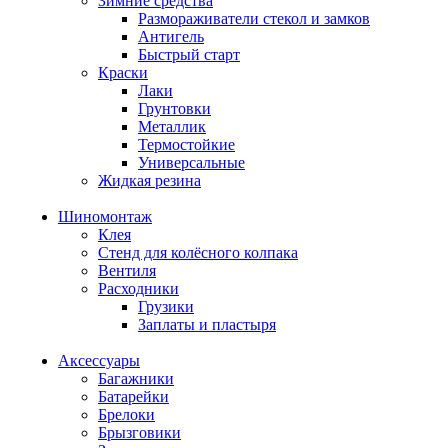
Зимние средства
Размораживатели стекол и замков
Антигель
Быстрый старт
Краски
Лаки
Грунтовки
Металлик
Термостойкие
Универсальные
Жидкая резина
Шиномонтаж
Клея
Стенд для колёсного колпака
Вентиля
Расходники
Грузики
Заплаты и пластыря
Аксессуары
Багажники
Батарейки
Брелоки
Брызговики