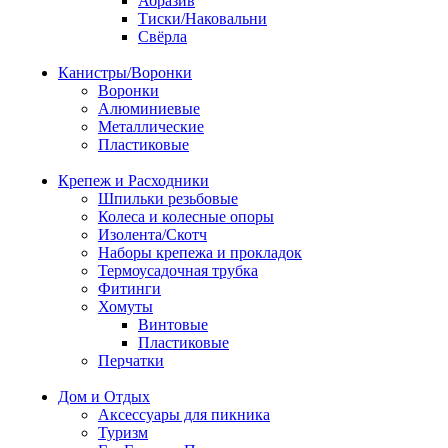
Абразив
Тиски/Наковальни
Свёрла
Канистры/Воронки
Воронки
Алюминиевые
Металлические
Пластиковые
Крепеж и Расходники
Шпильки резьбовые
Колеса и колесные опоры
Изолента/Скотч
Наборы крепежа и прокладок
Термоусадочная трубка
Фитинги
Хомуты
Винтовые
Пластиковые
Перчатки
Дом и Отдых
Аксессуары для пикника
Туризм