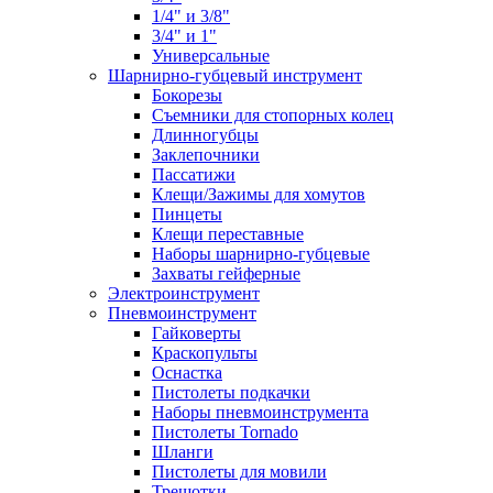
1/4" и 3/8"
3/4" и 1"
Универсальные
Шарнирно-губцевый инструмент
Бокорезы
Съемники для стопорных колец
Длинногубцы
Заклепочники
Пассатижи
Клещи/Зажимы для хомутов
Пинцеты
Клещи переставные
Наборы шарнирно-губцевые
Захваты гейферные
Электроинструмент
Пневмоинструмент
Гайковерты
Краскопульты
Оснастка
Пистолеты подкачки
Наборы пневмоинструмента
Пистолеты Tornado
Шланги
Пистолеты для мовили
Трещотки