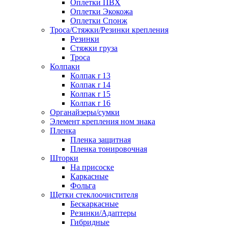
Оплетки ПВХ
Оплетки Экокожа
Оплетки Спонж
Троса/Стяжки/Резинки крепления
Резинки
Стяжки груза
Троса
Колпаки
Колпак r 13
Колпак r 14
Колпак r 15
Колпак r 16
Органайзеры/сумки
Элемент крепления ном знака
Пленка
Пленка защитная
Пленка тонировочная
Шторки
На присоске
Каркасные
Фольга
Щетки стеклоочистителя
Бескаркасные
Резинки/Адаптеры
Гибридные