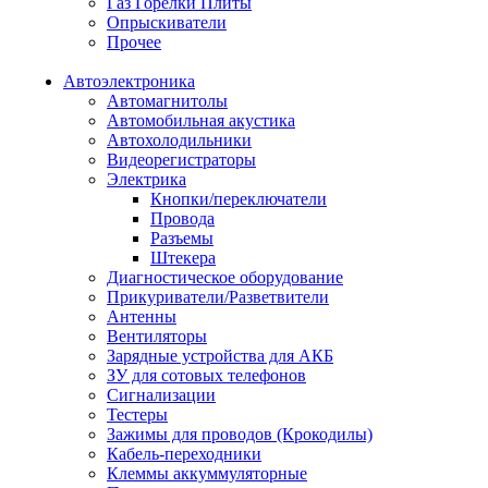
Газ Горелки Плиты
Опрыскиватели
Прочее
Автоэлектроника
Автомагнитолы
Автомобильная акустика
Автохолодильники
Видеорегистраторы
Электрика
Кнопки/переключатели
Провода
Разъемы
Штекера
Диагностическое оборудование
Прикуриватели/Разветвители
Антенны
Вентиляторы
Зарядные устройства для АКБ
ЗУ для сотовых телефонов
Сигнализации
Тестеры
Зажимы для проводов (Крокодилы)
Кабель-переходники
Клеммы аккуммуляторные