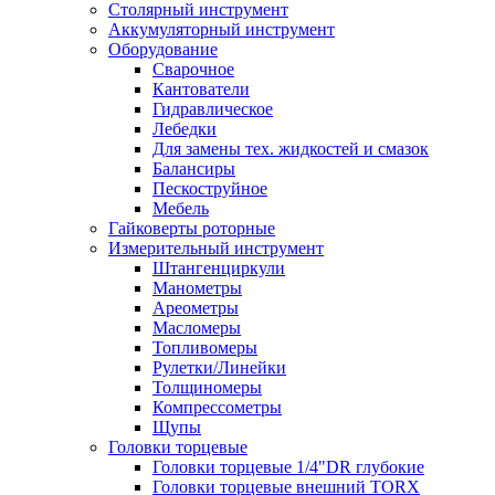
Столярный инструмент
Аккумуляторный инструмент
Оборудование
Сварочное
Кантователи
Гидравлическое
Лебедки
Для замены тех. жидкостей и смазок
Балансиры
Пескоструйное
Мебель
Гайковерты роторные
Измерительный инструмент
Штангенциркули
Манометры
Ареометры
Масломеры
Топливомеры
Рулетки/Линейки
Толщиномеры
Компрессометры
Щупы
Головки торцевые
Головки торцевые 1/4"DR глубокие
Головки торцевые внешний TORX