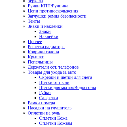
Зеркала
Ручки КПП/Ручника
Цепи противоскольжения
Заглушки ремня безопасности
Тенты
Знаки и наклейки
Знаки
Наклейки
Прочее
Решетка радиатора
Коврики салона
Крышки
Пепельницы
Держатели сот. телефонов
Товары для ухода за авто
Скребки и щетки для снега
Щетки от пыли
Щетки для мытья/Водосгоны
Губки
Салфетки
Рамки номера
Насадки на глушитель
Оплетки на руль
Оплетки Кожа
Оплетки Кожзам