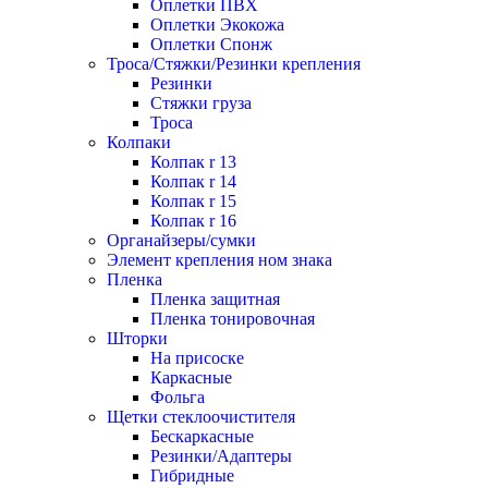
Оплетки ПВХ
Оплетки Экокожа
Оплетки Спонж
Троса/Стяжки/Резинки крепления
Резинки
Стяжки груза
Троса
Колпаки
Колпак r 13
Колпак r 14
Колпак r 15
Колпак r 16
Органайзеры/сумки
Элемент крепления ном знака
Пленка
Пленка защитная
Пленка тонировочная
Шторки
На присоске
Каркасные
Фольга
Щетки стеклоочистителя
Бескаркасные
Резинки/Адаптеры
Гибридные