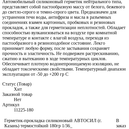
Автомобильный силиконовый герметик нейтрального типа,
представляет собой пастообразную массу от белого, бежевого
до светло-серого и темно-серого цвета. Предназначен для
устранения течи воды, антифриза и масла в разъемных
соединениях взамен картонных, пробковых и резиновых
прокладок, а также для герметизации неплотностей. Обладает
способностью вулканизоваться на воздухе при комнатной
температуре и контакте с влагой воздуха, переходя из
пастообразного в резиноподобное состояние. Лекго
принимает любую форму, после застывания сохраняет
прочность и эластичность. Не подвержен растрескиванию,
сжатию и вытеканию в ходе температурных циклов.
Обеспечивает плотную водонепроницаемую изоляцию, не
обладает токсическими свойствами. Температурный диапазон
эксплуатации от -50 до +200 гр С
Статус (Товар)
Хит
Заказной товар
Нет
Артикул
11225-180
Герметик-прокладка силиконовый АВТОСИЛ (г.
В
Казань) термостойкий 180гр 1/36_
заказ