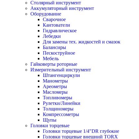
Столярный инструмент
Аккумуляторный инструмент
Оборудование
Сварочное
Кантователи
Гидравлическое
Лебедки
Для замены тех. жидкостей и смазок
Балансиры
Пескоструйное
Мебель
Гайковерты роторные
Измерительный инструмент
Штангенциркули
Манометры
Ареометры
Масломеры
Топливомеры
Рулетки/Линейки
Толщиномеры
Компрессометры
Щупы
Головки торцевые
Головки торцевые 1/4"DR глубокие
Головки торцевые внешний TORX