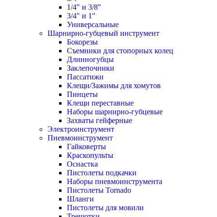
1/4" и 3/8"
3/4" и 1"
Универсальные
Шарнирно-губцевый инструмент
Бокорезы
Съемники для стопорных колец
Длинногубцы
Заклепочники
Пассатижи
Клещи/Зажимы для хомутов
Пинцеты
Клещи переставные
Наборы шарнирно-губцевые
Захваты гейферные
Электроинструмент
Пневмоинструмент
Гайковерты
Краскопульты
Оснастка
Пистолеты подкачки
Наборы пневмоинструмента
Пистолеты Tornado
Шланги
Пистолеты для мовили
Трещотки