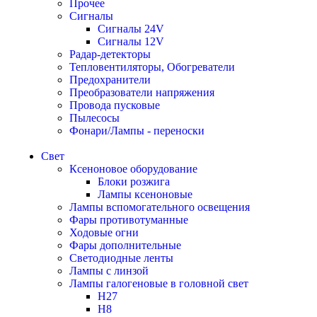
Прочее
Сигналы
Сигналы 24V
Сигналы 12V
Радар-детекторы
Тепловентиляторы, Обогреватели
Предохранители
Преобразователи напряжения
Провода пусковые
Пылесосы
Фонари/Лампы - переноски
Свет
Ксеноновое оборудование
Блоки розжига
Лампы ксеноновые
Лампы вспомогательного освещения
Фары противотуманные
Ходовые огни
Фары дополнительные
Светодиодные ленты
Лампы с линзой
Лампы галогеновые в головной свет
H27
H8