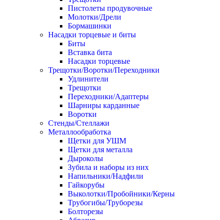
Пистолеты продувочные
Молотки/Дрели
Бормашинки
Насадки торцевые и биты
Биты
Вставка бита
Насадки торцевые
Трещотки/Воротки/Переходники
Удлинители
Трещотки
Переходники/Адаптеры
Шарниры карданные
Воротки
Стенды/Стеллажи
Металлообработка
Щетки для УШМ
Щетки для металла
Дыроколы
Зубила и наборы из них
Напильники/Надфили
Гайкорубы
Выколотки/Пробойники/Керны
Трубогибы/Труборезы
Болторезы