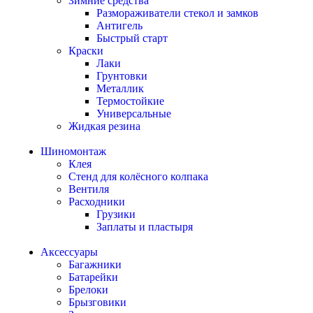
Зимние средства
Размораживатели стекол и замков
Антигель
Быстрый старт
Краски
Лаки
Грунтовки
Металлик
Термостойкие
Универсальные
Жидкая резина
Шиномонтаж
Клея
Стенд для колёсного колпака
Вентиля
Расходники
Грузики
Заплаты и пластыря
Аксессуары
Багажники
Батарейки
Брелоки
Брызговики