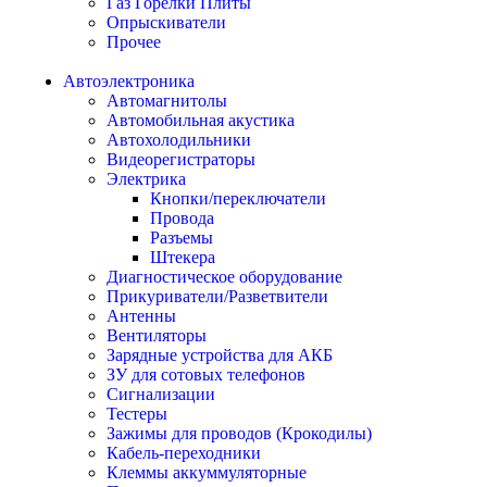
Газ Горелки Плиты
Опрыскиватели
Прочее
Автоэлектроника
Автомагнитолы
Автомобильная акустика
Автохолодильники
Видеорегистраторы
Электрика
Кнопки/переключатели
Провода
Разъемы
Штекера
Диагностическое оборудование
Прикуриватели/Разветвители
Антенны
Вентиляторы
Зарядные устройства для АКБ
ЗУ для сотовых телефонов
Сигнализации
Тестеры
Зажимы для проводов (Крокодилы)
Кабель-переходники
Клеммы аккуммуляторные