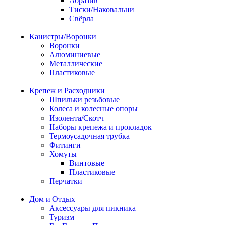
Абразив
Тиски/Наковальни
Свёрла
Канистры/Воронки
Воронки
Алюминиевые
Металлические
Пластиковые
Крепеж и Расходники
Шпильки резьбовые
Колеса и колесные опоры
Изолента/Скотч
Наборы крепежа и прокладок
Термоусадочная трубка
Фитинги
Хомуты
Винтовые
Пластиковые
Перчатки
Дом и Отдых
Аксессуары для пикника
Туризм