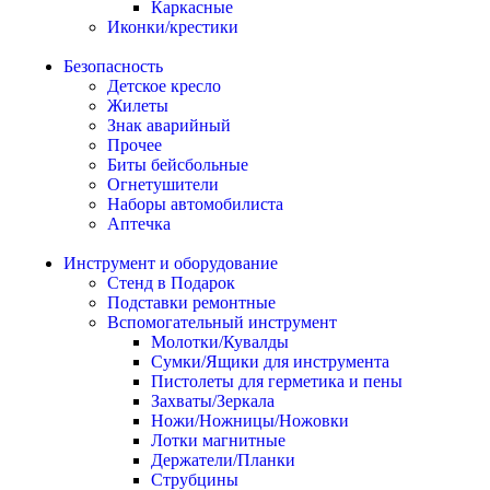
Каркасные
Иконки/крестики
Безопасность
Детское кресло
Жилеты
Знак аварийный
Прочее
Биты бейсбольные
Огнетушители
Наборы автомобилиста
Аптечка
Инструмент и оборудование
Стенд в Подарок
Подставки ремонтные
Вспомогательный инструмент
Молотки/Кувалды
Сумки/Ящики для инструмента
Пистолеты для герметика и пены
Захваты/Зеркала
Ножи/Ножницы/Ножовки
Лотки магнитные
Держатели/Планки
Струбцины