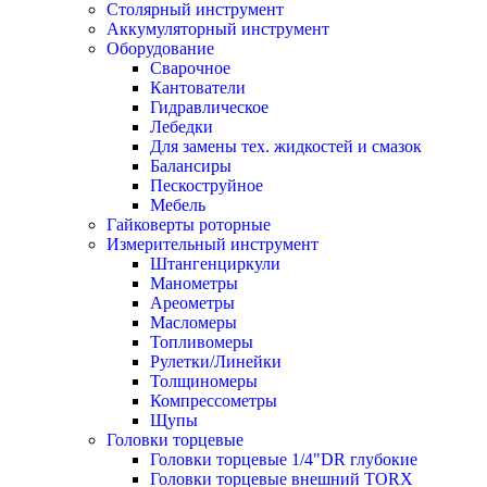
Столярный инструмент
Аккумуляторный инструмент
Оборудование
Сварочное
Кантователи
Гидравлическое
Лебедки
Для замены тех. жидкостей и смазок
Балансиры
Пескоструйное
Мебель
Гайковерты роторные
Измерительный инструмент
Штангенциркули
Манометры
Ареометры
Масломеры
Топливомеры
Рулетки/Линейки
Толщиномеры
Компрессометры
Щупы
Головки торцевые
Головки торцевые 1/4"DR глубокие
Головки торцевые внешний TORX