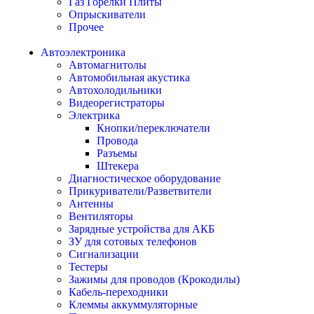
Газ Горелки Плиты
Опрыскиватели
Прочее
Автоэлектроника
Автомагнитолы
Автомобильная акустика
Автохолодильники
Видеорегистраторы
Электрика
Кнопки/переключатели
Провода
Разъемы
Штекера
Диагностическое оборудование
Прикуриватели/Разветвители
Антенны
Вентиляторы
Зарядные устройства для АКБ
ЗУ для сотовых телефонов
Сигнализации
Тестеры
Зажимы для проводов (Крокодилы)
Кабель-переходники
Клеммы аккуммуляторные