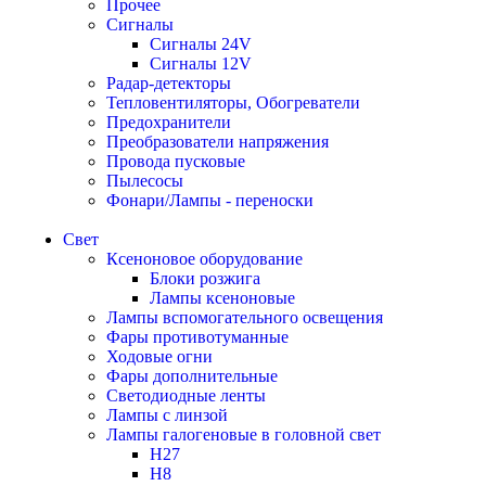
Прочее
Сигналы
Сигналы 24V
Сигналы 12V
Радар-детекторы
Тепловентиляторы, Обогреватели
Предохранители
Преобразователи напряжения
Провода пусковые
Пылесосы
Фонари/Лампы - переноски
Свет
Ксеноновое оборудование
Блоки розжига
Лампы ксеноновые
Лампы вспомогательного освещения
Фары противотуманные
Ходовые огни
Фары дополнительные
Светодиодные ленты
Лампы с линзой
Лампы галогеновые в головной свет
H27
H8