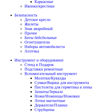
Каркасные
Иконки/крестики
Безопасность
Детское кресло
Жилеты
Знак аварийный
Прочее
Биты бейсбольные
Огнетушители
Наборы автомобилиста
Аптечка
Инструмент и оборудование
Стенд в Подарок
Подставки ремонтные
Вспомогательный инструмент
Молотки/Кувалды
Сумки/Ящики для инструмента
Пистолеты для герметика и пены
Захваты/Зеркала
Ножи/Ножницы/Ножовки
Лотки магнитные
Держатели/Планки
Струбцины