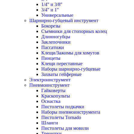
1/4" и 3/8"
3/4" и 1"
Универсальные
Шарнирно-губцевый инструмент
Бокорезы
Съемники для стопорных колец
Длинногубцы
Заклепочники
Пассатижи
Клещи/Зажимы для хомутов
Пинцеты
Клещи переставные
Наборы шарнирно-губцевые
Захваты гейферные
Электроинструмент
Пневмоинструмент
Гайковерты
Краскопульты
Оснастка
Пистолеты подкачки
Наборы пневмоинструмента
Пистолеты Tornado
Шланги
Пистолеты для мовили
Трещотки