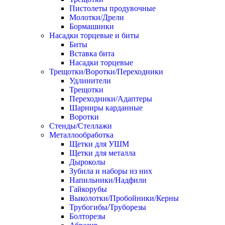
Пистолеты продувочные
Молотки/Дрели
Бормашинки
Насадки торцевые и биты
Биты
Вставка бита
Насадки торцевые
Трещотки/Воротки/Переходники
Удлинители
Трещотки
Переходники/Адаптеры
Шарниры карданные
Воротки
Стенды/Стеллажи
Металлообработка
Щетки для УШМ
Щетки для металла
Дыроколы
Зубила и наборы из них
Напильники/Надфили
Гайкорубы
Выколотки/Пробойники/Керны
Трубогибы/Труборезы
Болторезы