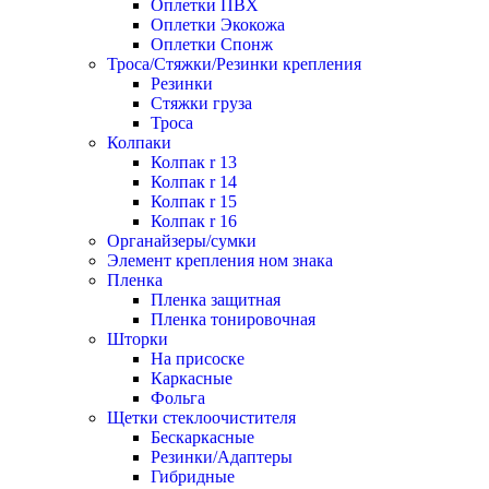
Оплетки ПВХ
Оплетки Экокожа
Оплетки Спонж
Троса/Стяжки/Резинки крепления
Резинки
Стяжки груза
Троса
Колпаки
Колпак r 13
Колпак r 14
Колпак r 15
Колпак r 16
Органайзеры/сумки
Элемент крепления ном знака
Пленка
Пленка защитная
Пленка тонировочная
Шторки
На присоске
Каркасные
Фольга
Щетки стеклоочистителя
Бескаркасные
Резинки/Адаптеры
Гибридные