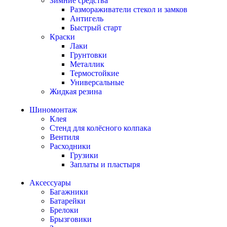
Зимние средства
Размораживатели стекол и замков
Антигель
Быстрый старт
Краски
Лаки
Грунтовки
Металлик
Термостойкие
Универсальные
Жидкая резина
Шиномонтаж
Клея
Стенд для колёсного колпака
Вентиля
Расходники
Грузики
Заплаты и пластыря
Аксессуары
Багажники
Батарейки
Брелоки
Брызговики