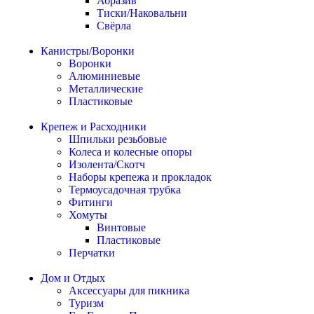
Абразив
Тиски/Наковальни
Свёрла
Канистры/Воронки
Воронки
Алюминиевые
Металлические
Пластиковые
Крепеж и Расходники
Шпильки резьбовые
Колеса и колесные опоры
Изолента/Скотч
Наборы крепежа и прокладок
Термоусадочная трубка
Фитинги
Хомуты
Винтовые
Пластиковые
Перчатки
Дом и Отдых
Аксессуары для пикника
Туризм