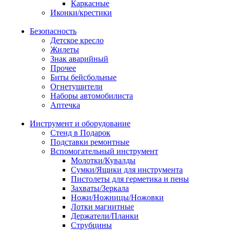
Каркасные
Иконки/крестики
Безопасность
Детское кресло
Жилеты
Знак аварийный
Прочее
Биты бейсбольные
Огнетушители
Наборы автомобилиста
Аптечка
Инструмент и оборудование
Стенд в Подарок
Подставки ремонтные
Вспомогательный инструмент
Молотки/Кувалды
Сумки/Ящики для инструмента
Пистолеты для герметика и пены
Захваты/Зеркала
Ножи/Ножницы/Ножовки
Лотки магнитные
Держатели/Планки
Струбцины