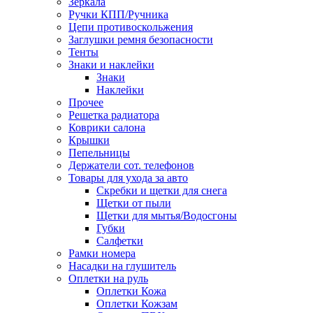
Зеркала
Ручки КПП/Ручника
Цепи противоскольжения
Заглушки ремня безопасности
Тенты
Знаки и наклейки
Знаки
Наклейки
Прочее
Решетка радиатора
Коврики салона
Крышки
Пепельницы
Держатели сот. телефонов
Товары для ухода за авто
Скребки и щетки для снега
Щетки от пыли
Щетки для мытья/Водосгоны
Губки
Салфетки
Рамки номера
Насадки на глушитель
Оплетки на руль
Оплетки Кожа
Оплетки Кожзам