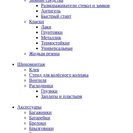
Зимние средства
Размораживатели стекол и замков
Антигель
Быстрый старт
Краски
Лаки
Грунтовки
Металлик
Термостойкие
Универсальные
Жидкая резина
Шиномонтаж
Клея
Стенд для колёсного колпака
Вентиля
Расходники
Грузики
Заплаты и пластыря
Аксессуары
Багажники
Батарейки
Брелоки
Брызговики