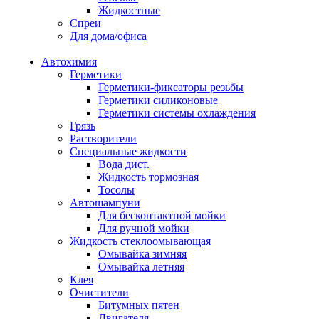
Жидкостные
Спреи
Для дома/офиса
Автохимия
Герметики
Герметики-фиксаторы резьбы
Герметики силиконовые
Герметики системы охлаждения
Грязь
Растворители
Специальные жидкости
Вода дист.
Жидкость тормозная
Тосолы
Автошампуни
Для бесконтактной мойки
Для ручной мойки
Жидкость стеклоомывающая
Омывайка зимняя
Омывайка летняя
Клея
Очистители
Битумных пятен
Двигателя