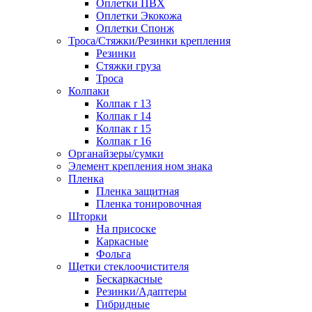
Оплетки ПВХ
Оплетки Экокожа
Оплетки Спонж
Троса/Стяжки/Резинки крепления
Резинки
Стяжки груза
Троса
Колпаки
Колпак r 13
Колпак r 14
Колпак r 15
Колпак r 16
Органайзеры/сумки
Элемент крепления ном знака
Пленка
Пленка защитная
Пленка тонировочная
Шторки
На присоске
Каркасные
Фольга
Щетки стеклоочистителя
Бескаркасные
Резинки/Адаптеры
Гибридные