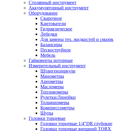
Столярный инструмент
Аккумуляторный инструмент
Оборудование
Сварочное
Кантователи
Гидравлическое
Лебедки
Для замены тех. жидкостей и смазок
Балансиры
Пескоструйное
Мебель
Гайковерты роторные
Измерительный инструмент
Штангенциркули
Манометры
Ареометры
Масломеры
Топливомеры
Рулетки/Линейки
Толщиномеры
Компрессометры
Щупы
Головки торцевые
Головки торцевые 1/4"DR глубокие
Головки торцевые внешний TORX