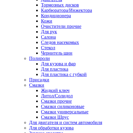
Тормозных дисков
Карбюратора/Инжектора
Кондиционера
Кожи
Очистители прочие
Для рук
Салона
Следов насекомых
Стекол
Чернитель шин
Полироли
Для кузова и фар
Для пластика
Для пластика с губкой
Присадки
Смазки
Жидкий ключ
Литол/Солидол
Смазки прочие
Смазки силиконовые
Смазки универсальные
Смазки Шрус
Для двигателя и систем автомобиля
Для обработки кузова