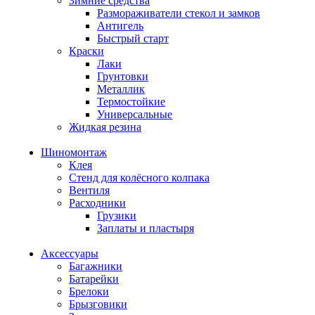
Зимние средства
Размораживатели стекол и замков
Антигель
Быстрый старт
Краски
Лаки
Грунтовки
Металлик
Термостойкие
Универсальные
Жидкая резина
Шиномонтаж
Клея
Стенд для колёсного колпака
Вентиля
Расходники
Грузики
Заплаты и пластыря
Аксессуары
Багажники
Батарейки
Брелоки
Брызговики