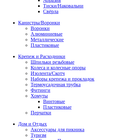
Абразив
Тиски/Наковальни
Свёрла
Канистры/Воронки
Воронки
Алюминиевые
Металлические
Пластиковые
Крепеж и Расходники
Шпильки резьбовые
Колеса и колесные опоры
Изолента/Скотч
Наборы крепежа и прокладок
Термоусадочная трубка
Фитинги
Хомуты
Винтовые
Пластиковые
Перчатки
Дом и Отдых
Аксессуары для пикника
Туризм