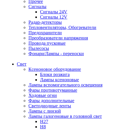
Прочее
Сигналы
Сигналы 24V
Сигналы 12V
Радар-детекторы
Тепловентиляторы, Обогреватели
Предохранители
Преобразователи напряжения
Провода пусковые
Пылесосы
Фонари/Лампы - переноски
Свет
Ксеноновое оборудование
Блоки розжига
Лампы ксеноновые
Лампы вспомогательного освещения
Фары противотуманные
Ходовые огни
Фары дополнительные
Светодиодные ленты
Лампы с линзой
Лампы галогеновые в головной свет
H27
H8