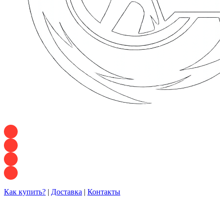
+7 928 120 54 36 — Игорь
+7 928 120 94 83 — Евгения
+7 928 767 21 62 — Алеся
+7 928 121 54 18 — Влад
Как купить?
|
Доставка
|
Контакты