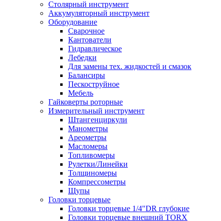
Столярный инструмент
Аккумуляторный инструмент
Оборудование
Сварочное
Кантователи
Гидравлическое
Лебедки
Для замены тех. жидкостей и смазок
Балансиры
Пескоструйное
Мебель
Гайковерты роторные
Измерительный инструмент
Штангенциркули
Манометры
Ареометры
Масломеры
Топливомеры
Рулетки/Линейки
Толщиномеры
Компрессометры
Щупы
Головки торцевые
Головки торцевые 1/4"DR глубокие
Головки торцевые внешний TORX