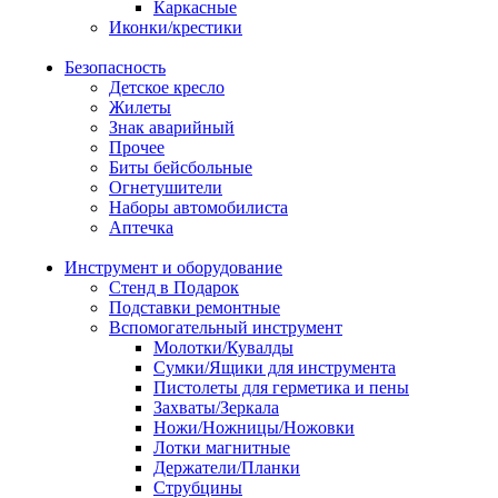
Каркасные
Иконки/крестики
Безопасность
Детское кресло
Жилеты
Знак аварийный
Прочее
Биты бейсбольные
Огнетушители
Наборы автомобилиста
Аптечка
Инструмент и оборудование
Стенд в Подарок
Подставки ремонтные
Вспомогательный инструмент
Молотки/Кувалды
Сумки/Ящики для инструмента
Пистолеты для герметика и пены
Захваты/Зеркала
Ножи/Ножницы/Ножовки
Лотки магнитные
Держатели/Планки
Струбцины