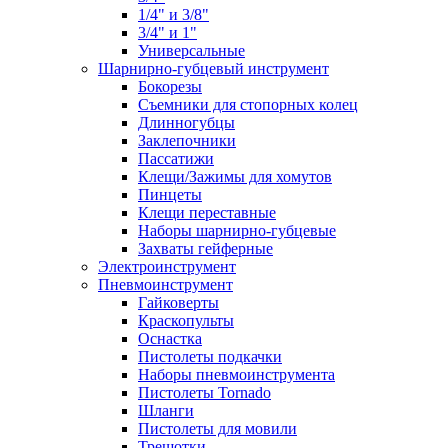
1/4" и 3/8"
3/4" и 1"
Универсальные
Шарнирно-губцевый инструмент
Бокорезы
Съемники для стопорных колец
Длинногубцы
Заклепочники
Пассатижи
Клещи/Зажимы для хомутов
Пинцеты
Клещи переставные
Наборы шарнирно-губцевые
Захваты гейферные
Электроинструмент
Пневмоинструмент
Гайковерты
Краскопульты
Оснастка
Пистолеты подкачки
Наборы пневмоинструмента
Пистолеты Tornado
Шланги
Пистолеты для мовили
Трещотки