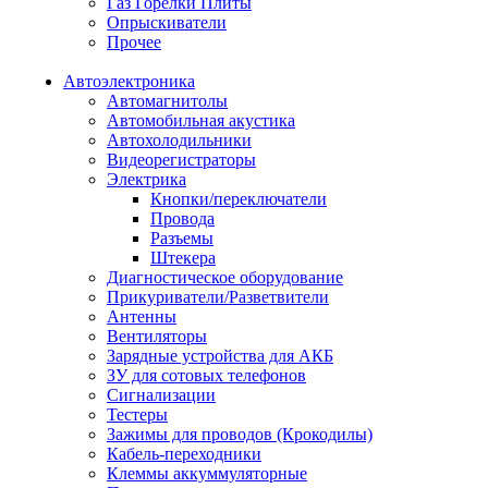
Газ Горелки Плиты
Опрыскиватели
Прочее
Автоэлектроника
Автомагнитолы
Автомобильная акустика
Автохолодильники
Видеорегистраторы
Электрика
Кнопки/переключатели
Провода
Разъемы
Штекера
Диагностическое оборудование
Прикуриватели/Разветвители
Антенны
Вентиляторы
Зарядные устройства для АКБ
ЗУ для сотовых телефонов
Сигнализации
Тестеры
Зажимы для проводов (Крокодилы)
Кабель-переходники
Клеммы аккуммуляторные