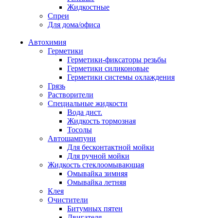
Жидкостные
Спреи
Для дома/офиса
Автохимия
Герметики
Герметики-фиксаторы резьбы
Герметики силиконовые
Герметики системы охлаждения
Грязь
Растворители
Специальные жидкости
Вода дист.
Жидкость тормозная
Тосолы
Автошампуни
Для бесконтактной мойки
Для ручной мойки
Жидкость стеклоомывающая
Омывайка зимняя
Омывайка летняя
Клея
Очистители
Битумных пятен
Двигателя