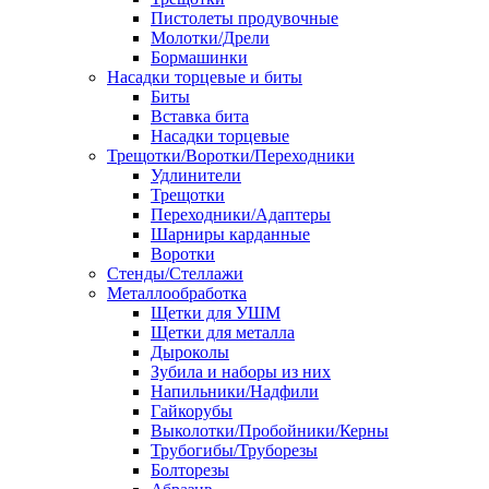
Пистолеты продувочные
Молотки/Дрели
Бормашинки
Насадки торцевые и биты
Биты
Вставка бита
Насадки торцевые
Трещотки/Воротки/Переходники
Удлинители
Трещотки
Переходники/Адаптеры
Шарниры карданные
Воротки
Стенды/Стеллажи
Металлообработка
Щетки для УШМ
Щетки для металла
Дыроколы
Зубила и наборы из них
Напильники/Надфили
Гайкорубы
Выколотки/Пробойники/Керны
Трубогибы/Труборезы
Болторезы