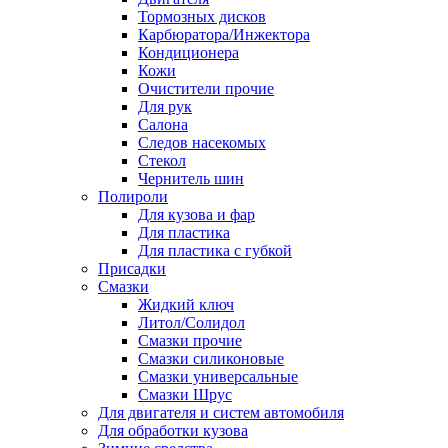
Тормозных дисков
Карбюратора/Инжектора
Кондиционера
Кожи
Очистители прочие
Для рук
Салона
Следов насекомых
Стекол
Чернитель шин
Полироли
Для кузова и фар
Для пластика
Для пластика с губкой
Присадки
Смазки
Жидкий ключ
Литол/Солидол
Смазки прочие
Смазки силиконовые
Смазки универсальные
Смазки Шрус
Для двигателя и систем автомобиля
Для обработки кузова