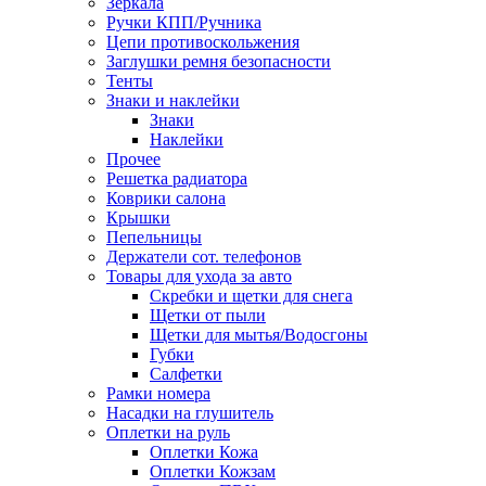
Зеркала
Ручки КПП/Ручника
Цепи противоскольжения
Заглушки ремня безопасности
Тенты
Знаки и наклейки
Знаки
Наклейки
Прочее
Решетка радиатора
Коврики салона
Крышки
Пепельницы
Держатели сот. телефонов
Товары для ухода за авто
Скребки и щетки для снега
Щетки от пыли
Щетки для мытья/Водосгоны
Губки
Салфетки
Рамки номера
Насадки на глушитель
Оплетки на руль
Оплетки Кожа
Оплетки Кожзам