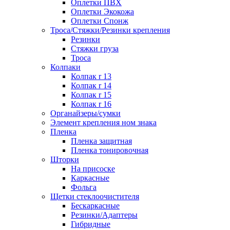
Оплетки ПВХ
Оплетки Экокожа
Оплетки Спонж
Троса/Стяжки/Резинки крепления
Резинки
Стяжки груза
Троса
Колпаки
Колпак r 13
Колпак r 14
Колпак r 15
Колпак r 16
Органайзеры/сумки
Элемент крепления ном знака
Пленка
Пленка защитная
Пленка тонировочная
Шторки
На присоске
Каркасные
Фольга
Щетки стеклоочистителя
Бескаркасные
Резинки/Адаптеры
Гибридные