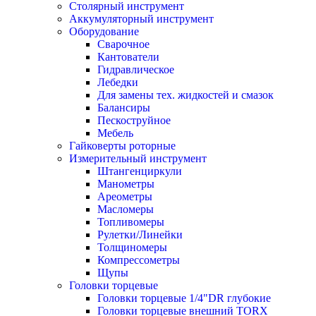
Столярный инструмент
Аккумуляторный инструмент
Оборудование
Сварочное
Кантователи
Гидравлическое
Лебедки
Для замены тех. жидкостей и смазок
Балансиры
Пескоструйное
Мебель
Гайковерты роторные
Измерительный инструмент
Штангенциркули
Манометры
Ареометры
Масломеры
Топливомеры
Рулетки/Линейки
Толщиномеры
Компрессометры
Щупы
Головки торцевые
Головки торцевые 1/4"DR глубокие
Головки торцевые внешний TORX