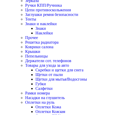
Зеркала
Ручки КПП/Ручника
Цепи противоскольжения
Заглушки ремня безопасности
Тенты
Знаки и наклейки
Знаки
Наклейки
Прочее
Решетка радиатора
Коврики салона
Крышки
Пепельницы
Держатели сот. телефонов
Товары для ухода за авто
Скребки и щетки для снега
Щетки от пыли
Щетки для мытья/Водосгоны
Губки
Салфетки
Рамки номера
Насадки на глушитель
Оплетки на руль
Оплетки Кожа
Оплетки Кожзам