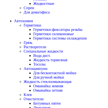
Жидкостные
Спреи
Для дома/офиса
Автохимия
Герметики
Герметики-фиксаторы резьбы
Герметики силиконовые
Герметики системы охлаждения
Грязь
Растворители
Специальные жидкости
Вода дист.
Жидкость тормозная
Тосолы
Автошампуни
Для бесконтактной мойки
Для ручной мойки
Жидкость стеклоомывающая
Омывайка зимняя
Омывайка летняя
Клея
Очистители
Битумных пятен
Двигателя