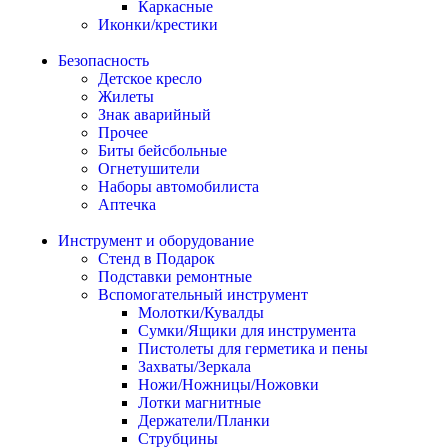
Каркасные
Иконки/крестики
Безопасность
Детское кресло
Жилеты
Знак аварийный
Прочее
Биты бейсбольные
Огнетушители
Наборы автомобилиста
Аптечка
Инструмент и оборудование
Стенд в Подарок
Подставки ремонтные
Вспомогательный инструмент
Молотки/Кувалды
Сумки/Ящики для инструмента
Пистолеты для герметика и пены
Захваты/Зеркала
Ножи/Ножницы/Ножовки
Лотки магнитные
Держатели/Планки
Струбцины