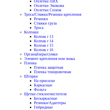
Оплетки ПВХ
Оплетки Экокожа
Оплетки Спонж
Троса/Стяжки/Резинки крепления
Резинки
Стяжки груза
Троса
Колпаки
Колпак r 13
Колпак r 14
Колпак r 15
Колпак r 16
Органайзеры/сумки
Элемент крепления ном знака
Пленка
Пленка защитная
Пленка тонировочная
Шторки
На присоске
Каркасные
Фольга
Щетки стеклоочистителя
Бескаркасные
Резинки/Адаптеры
Гибридные