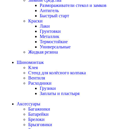
Зимние средства
Размораживатели стекол и замков
Антигель
Быстрый старт
Краски
Лаки
Грунтовки
Металлик
Термостойкие
Универсальные
Жидкая резина
Шиномонтаж
Клея
Стенд для колёсного колпака
Вентиля
Расходники
Грузики
Заплаты и пластыря
Аксессуары
Багажники
Батарейки
Брелоки
Брызговики