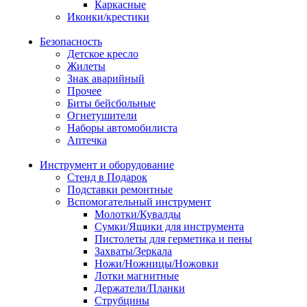
Каркасные
Иконки/крестики
Безопасность
Детское кресло
Жилеты
Знак аварийный
Прочее
Биты бейсбольные
Огнетушители
Наборы автомобилиста
Аптечка
Инструмент и оборудование
Стенд в Подарок
Подставки ремонтные
Вспомогательный инструмент
Молотки/Кувалды
Сумки/Ящики для инструмента
Пистолеты для герметика и пены
Захваты/Зеркала
Ножи/Ножницы/Ножовки
Лотки магнитные
Держатели/Планки
Струбцины