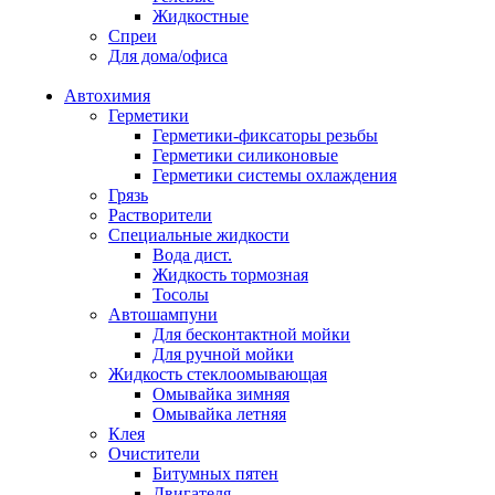
Жидкостные
Спреи
Для дома/офиса
Автохимия
Герметики
Герметики-фиксаторы резьбы
Герметики силиконовые
Герметики системы охлаждения
Грязь
Растворители
Специальные жидкости
Вода дист.
Жидкость тормозная
Тосолы
Автошампуни
Для бесконтактной мойки
Для ручной мойки
Жидкость стеклоомывающая
Омывайка зимняя
Омывайка летняя
Клея
Очистители
Битумных пятен
Двигателя