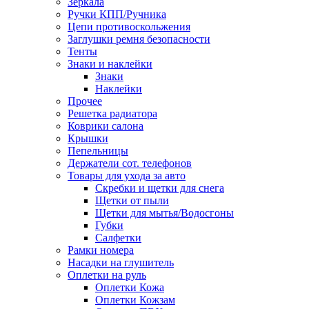
Зеркала
Ручки КПП/Ручника
Цепи противоскольжения
Заглушки ремня безопасности
Тенты
Знаки и наклейки
Знаки
Наклейки
Прочее
Решетка радиатора
Коврики салона
Крышки
Пепельницы
Держатели сот. телефонов
Товары для ухода за авто
Скребки и щетки для снега
Щетки от пыли
Щетки для мытья/Водосгоны
Губки
Салфетки
Рамки номера
Насадки на глушитель
Оплетки на руль
Оплетки Кожа
Оплетки Кожзам