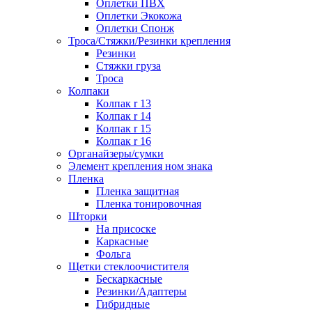
Оплетки ПВХ
Оплетки Экокожа
Оплетки Спонж
Троса/Стяжки/Резинки крепления
Резинки
Стяжки груза
Троса
Колпаки
Колпак r 13
Колпак r 14
Колпак r 15
Колпак r 16
Органайзеры/сумки
Элемент крепления ном знака
Пленка
Пленка защитная
Пленка тонировочная
Шторки
На присоске
Каркасные
Фольга
Щетки стеклоочистителя
Бескаркасные
Резинки/Адаптеры
Гибридные