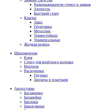
Зимние средства
Размораживатели стекол и замков
Антигель
Быстрый старт
Краски
Лаки
Грунтовки
Металлик
Термостойкие
Универсальные
Жидкая резина
Шиномонтаж
Клея
Стенд для колёсного колпака
Вентиля
Расходники
Грузики
Заплаты и пластыря
Аксессуары
Багажники
Батарейки
Брелоки
Брызговики