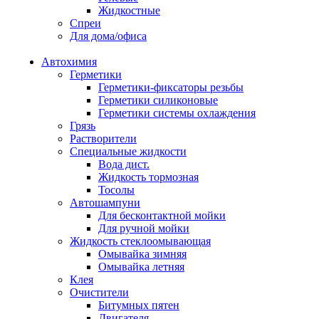
Жидкостные
Спреи
Для дома/офиса
Автохимия
Герметики
Герметики-фиксаторы резьбы
Герметики силиконовые
Герметики системы охлаждения
Грязь
Растворители
Специальные жидкости
Вода дист.
Жидкость тормозная
Тосолы
Автошампуни
Для бесконтактной мойки
Для ручной мойки
Жидкость стеклоомывающая
Омывайка зимняя
Омывайка летняя
Клея
Очистители
Битумных пятен
Двигателя