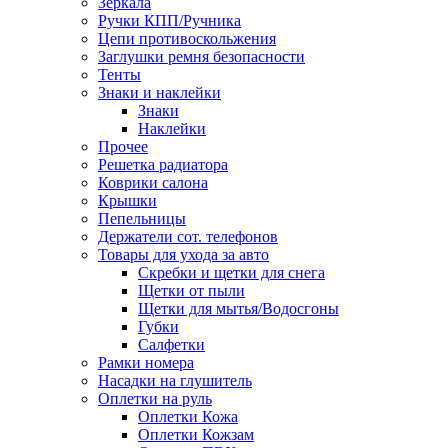
Зеркала
Ручки КПП/Ручника
Цепи противоскольжения
Заглушки ремня безопасности
Тенты
Знаки и наклейки
Знаки
Наклейки
Прочее
Решетка радиатора
Коврики салона
Крышки
Пепельницы
Держатели сот. телефонов
Товары для ухода за авто
Скребки и щетки для снега
Щетки от пыли
Щетки для мытья/Водосгоны
Губки
Салфетки
Рамки номера
Насадки на глушитель
Оплетки на руль
Оплетки Кожа
Оплетки Кожзам