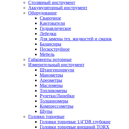
Столярный инструмент
Аккумуляторный инструмент
Оборудование
Сварочное
Кантователи
Гидравлическое
Лебедки
Для замены тех. жидкостей и смазок
Балансиры
Пескоструйное
Мебель
Гайковерты роторные
Измерительный инструмент
Штангенциркули
Манометры
Ареометры
Масломеры
Топливомеры
Рулетки/Линейки
Толщиномеры
Компрессометры
Щупы
Головки торцевые
Головки торцевые 1/4"DR глубокие
Головки торцевые внешний TORX