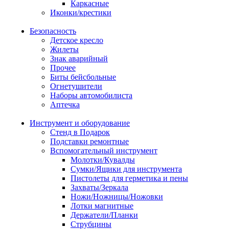
Каркасные
Иконки/крестики
Безопасность
Детское кресло
Жилеты
Знак аварийный
Прочее
Биты бейсбольные
Огнетушители
Наборы автомобилиста
Аптечка
Инструмент и оборудование
Стенд в Подарок
Подставки ремонтные
Вспомогательный инструмент
Молотки/Кувалды
Сумки/Ящики для инструмента
Пистолеты для герметика и пены
Захваты/Зеркала
Ножи/Ножницы/Ножовки
Лотки магнитные
Держатели/Планки
Струбцины