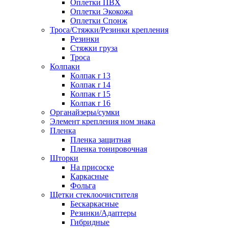
Оплетки ПВХ
Оплетки Экокожа
Оплетки Спонж
Троса/Стяжки/Резинки крепления
Резинки
Стяжки груза
Троса
Колпаки
Колпак r 13
Колпак r 14
Колпак r 15
Колпак r 16
Органайзеры/сумки
Элемент крепления ном знака
Пленка
Пленка защитная
Пленка тонировочная
Шторки
На присоске
Каркасные
Фольга
Щетки стеклоочистителя
Бескаркасные
Резинки/Адаптеры
Гибридные