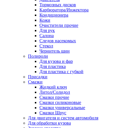
Тормозных дисков
Карбюратора/Инжектора
Кондиционера
Кожи
Очистители прочие
Для рук
Салона
Следов насекомых
Стекол
Чернитель шин
Полироли
Для кузова и фар
Для пластика
Для пластика с губкой
Присадки
Смазки
Жидкий ключ
Литол/Солидол
Смазки прочие
Смазки силиконовые
Смазки универсальные
Смазки Шрус
Для двигателя и систем автомобиля
Для обработки кузова