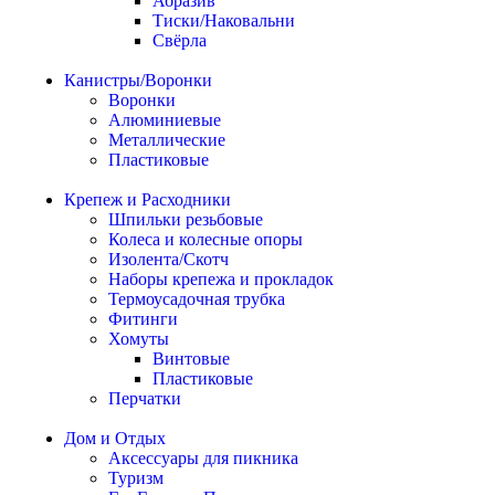
Абразив
Тиски/Наковальни
Свёрла
Канистры/Воронки
Воронки
Алюминиевые
Металлические
Пластиковые
Крепеж и Расходники
Шпильки резьбовые
Колеса и колесные опоры
Изолента/Скотч
Наборы крепежа и прокладок
Термоусадочная трубка
Фитинги
Хомуты
Винтовые
Пластиковые
Перчатки
Дом и Отдых
Аксессуары для пикника
Туризм