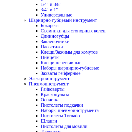
1/4" и 3/8"
3/4" и 1"
Универсальные
Шарнирно-губцевый инструмент
Бокорезы
Съемники для стопорных колец
Длинногубцы
Заклепочники
Пассатижи
Клещи/Зажимы для хомутов
Пинцеты
Клещи переставные
Наборы шарнирно-губцевые
Захваты гейферные
Электроинструмент
Пневмоинструмент
Гайковерты
Краскопульты
Оснастка
Пистолеты подкачки
Наборы пневмоинструмента
Пистолеты Tornado
Шланги
Пистолеты для мовили
Трещотки