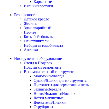
Каркасные
Иконки/крестики
Безопасность
Детское кресло
Жилеты
Знак аварийный
Прочее
Биты бейсбольные
Огнетушители
Наборы автомобилиста
Аптечка
Инструмент и оборудование
Стенд в Подарок
Подставки ремонтные
Вспомогательный инструмент
Молотки/Кувалды
Сумки/Ящики для инструмента
Пистолеты для герметика и пены
Захваты/Зеркала
Ножи/Ножницы/Ножовки
Лотки магнитные
Держатели/Планки
Струбцины