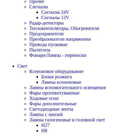
Прочее
Сигналы
Сигналы 24V
Сигналы 12V
Радар-детекторы
Тепловентиляторы, Обогреватели
Предохранители
Преобразователи напряжения
Провода пусковые
Пылесосы
Фонари/Лампы - переноски
Свет
Ксеноновое оборудование
Блоки розжига
Лампы ксеноновые
Лампы вспомогательного освещения
Фары противотуманные
Ходовые огни
Фары дополнительные
Светодиодные ленты
Лампы с линзой
Лампы галогеновые в головной свет
H27
H8