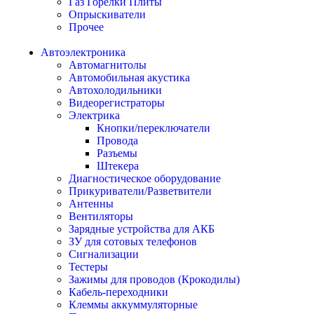
Газ Горелки Плиты
Опрыскиватели
Прочее
Автоэлектроника
Автомагнитолы
Автомобильная акустика
Автохолодильники
Видеорегистраторы
Электрика
Кнопки/переключатели
Провода
Разъемы
Штекера
Диагностическое оборудование
Прикуриватели/Разветвители
Антенны
Вентиляторы
Зарядные устройства для АКБ
ЗУ для сотовых телефонов
Сигнализации
Тестеры
Зажимы для проводов (Крокодилы)
Кабель-переходники
Клеммы аккуммуляторные