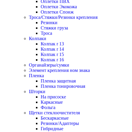
Оплетки ПВХ
Оплетки Экокожа
Оплетки Спонж
Троса/Стяжки/Резинки крепления
Резинки
Стяжки груза
Троса
Колпаки
Колпак r 13
Колпак r 14
Колпак r 15
Колпак r 16
Органайзеры/сумки
Элемент крепления ном знака
Пленка
Пленка защитная
Пленка тонировочная
Шторки
На присоске
Каркасные
Фольга
Щетки стеклоочистителя
Бескаркасные
Резинки/Адаптеры
Гибридные