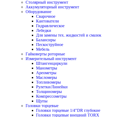
Столярный инструмент
Аккумуляторный инструмент
Оборудование
Сварочное
Кантователи
Гидравлическое
Лебедки
Для замены тех. жидкостей и смазок
Балансиры
Пескоструйное
Мебель
Гайковерты роторные
Измерительный инструмент
Штангенциркули
Манометры
Ареометры
Масломеры
Топливомеры
Рулетки/Линейки
Толщиномеры
Компрессометры
Щупы
Головки торцевые
Головки торцевые 1/4"DR глубокие
Головки торцевые внешний TORX