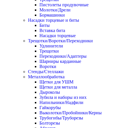
Пистолеты продувочные
Молотки/Дрели
Бормашинки
Насадки торцевые и биты
Биты
Вставка бита
Насадки торцевые
Трещотки/Воротки/Переходники
Удлинители
Трещотки
Переходники/Адаптеры
Шарниры карданные
Воротки
Стенды/Стеллажи
Металлообработка
Щетки для УШМ
Щетки для металла
Дыроколы
Зубила и наборы из них
Напильники/Надфили
Гайкорубы
Выколотки/Пробойники/Керны
Трубогибы/Труборезы
Болторезы