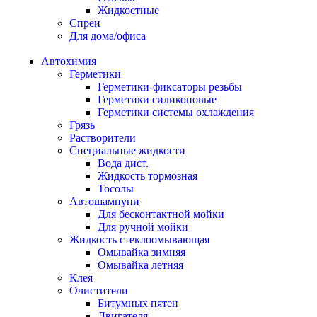
Жидкостные
Спреи
Для дома/офиса
Автохимия
Герметики
Герметики-фиксаторы резьбы
Герметики силиконовые
Герметики системы охлаждения
Грязь
Растворители
Специальные жидкости
Вода дист.
Жидкость тормозная
Тосолы
Автошампуни
Для бесконтактной мойки
Для ручной мойки
Жидкость стеклоомывающая
Омывайка зимняя
Омывайка летняя
Клея
Очистители
Битумных пятен
Двигателя