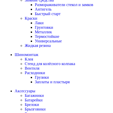
Зимние средства
Размораживатели стекол и замков
Антигель
Быстрый старт
Краски
Лаки
Грунтовки
Металлик
Термостойкие
Универсальные
Жидкая резина
Шиномонтаж
Клея
Стенд для колёсного колпака
Вентиля
Расходники
Грузики
Заплаты и пластыря
Аксессуары
Багажники
Батарейки
Брелоки
Брызговики