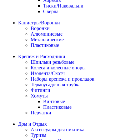
Абразив
Тиски/Наковальни
Свёрла
Канистры/Воронки
Воронки
Алюминиевые
Металлические
Пластиковые
Крепеж и Расходники
Шпильки резьбовые
Колеса и колесные опоры
Изолента/Скотч
Наборы крепежа и прокладок
Термоусадочная трубка
Фитинги
Хомуты
Винтовые
Пластиковые
Перчатки
Дом и Отдых
Аксессуары для пикника
Туризм