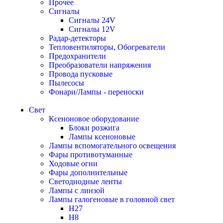
Прочее
Сигналы
Сигналы 24V
Сигналы 12V
Радар-детекторы
Тепловентиляторы, Обогреватели
Предохранители
Преобразователи напряжения
Провода пусковые
Пылесосы
Фонари/Лампы - переноски
Свет
Ксеноновое оборудование
Блоки розжига
Лампы ксеноновые
Лампы вспомогательного освещения
Фары противотуманные
Ходовые огни
Фары дополнительные
Светодиодные ленты
Лампы с линзой
Лампы галогеновые в головной свет
H27
H8