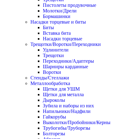
Пистолеты продувочные
Молотки/Дрели
Бормашинки
Насадки торцевые и биты
Биты
Вставка бита
Насадки торцевые
Трещотки/Воротки/Переходники
Удлинители
Трещотки
Переходники/Адаптеры
Шарниры карданные
Воротки
Стенды/Стеллажи
Металлообработка
Щетки для УШМ
Щетки для металла
Дыроколы
Зубила и наборы из них
Напильники/Надфили
Гайкорубы
Выколотки/Пробойники/Керны
Трубогибы/Труборезы
Болторезы