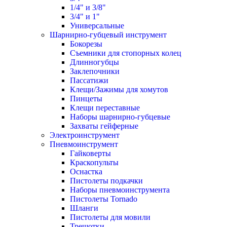
1/4" и 3/8"
3/4" и 1"
Универсальные
Шарнирно-губцевый инструмент
Бокорезы
Съемники для стопорных колец
Длинногубцы
Заклепочники
Пассатижи
Клещи/Зажимы для хомутов
Пинцеты
Клещи переставные
Наборы шарнирно-губцевые
Захваты гейферные
Электроинструмент
Пневмоинструмент
Гайковерты
Краскопульты
Оснастка
Пистолеты подкачки
Наборы пневмоинструмента
Пистолеты Tornado
Шланги
Пистолеты для мовили
Трещотки