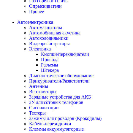
Газ Горелки Плиты
Опрыскиватели
Прочее
Автоэлектроника
Автомагнитолы
Автомобильная акустика
Автохолодильники
Видеорегистраторы
Электрика
Кнопки/переключатели
Провода
Разъемы
Штекера
Диагностическое оборудование
Прикуриватели/Разветвители
Антенны
Вентиляторы
Зарядные устройства для АКБ
ЗУ для сотовых телефонов
Сигнализации
Тестеры
Зажимы для проводов (Крокодилы)
Кабель-переходники
Клеммы аккуммуляторные