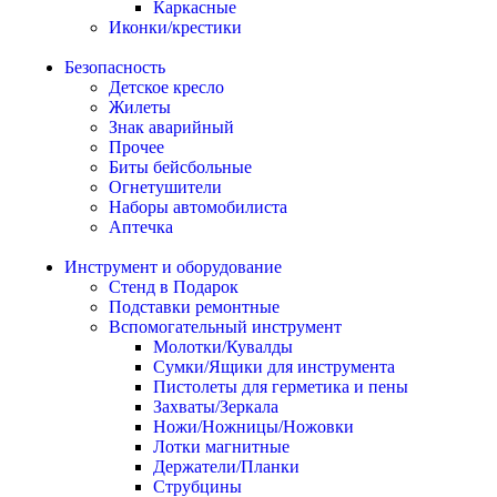
Каркасные
Иконки/крестики
Безопасность
Детское кресло
Жилеты
Знак аварийный
Прочее
Биты бейсбольные
Огнетушители
Наборы автомобилиста
Аптечка
Инструмент и оборудование
Стенд в Подарок
Подставки ремонтные
Вспомогательный инструмент
Молотки/Кувалды
Сумки/Ящики для инструмента
Пистолеты для герметика и пены
Захваты/Зеркала
Ножи/Ножницы/Ножовки
Лотки магнитные
Держатели/Планки
Струбцины