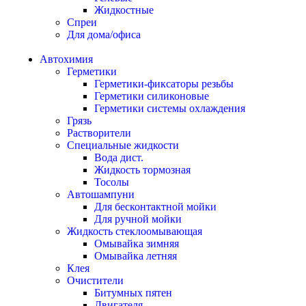
Жидкостные
Спреи
Для дома/офиса
Автохимия
Герметики
Герметики-фиксаторы резьбы
Герметики силиконовые
Герметики системы охлаждения
Грязь
Растворители
Специальные жидкости
Вода дист.
Жидкость тормозная
Тосолы
Автошампуни
Для бесконтактной мойки
Для ручной мойки
Жидкость стеклоомывающая
Омывайка зимняя
Омывайка летняя
Клея
Очистители
Битумных пятен
Двигателя