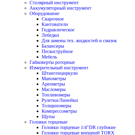
Столярный инструмент
Аккумуляторный инструмент
Оборудование
Сварочное
Кантователи
Гидравлическое
Лебедки
Для замены тех. жидкостей и смазок
Балансиры
Пескоструйное
Мебель
Гайковерты роторные
Измерительный инструмент
Штангенциркули
Манометры
Ареометры
Масломеры
Топливомеры
Рулетки/Линейки
Толщиномеры
Компрессометры
Щупы
Головки торцевые
Головки торцевые 1/4"DR глубокие
Головки торцевые внешний TORX