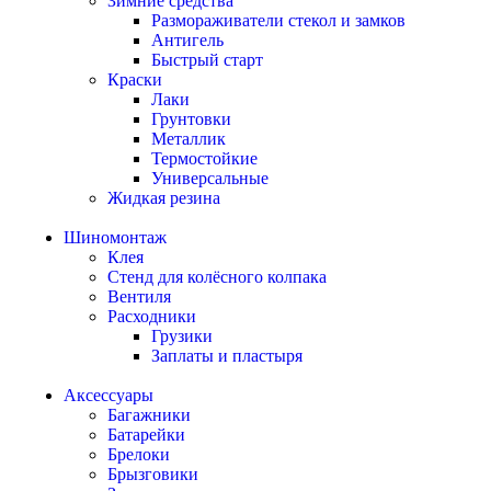
Зимние средства
Размораживатели стекол и замков
Антигель
Быстрый старт
Краски
Лаки
Грунтовки
Металлик
Термостойкие
Универсальные
Жидкая резина
Шиномонтаж
Клея
Стенд для колёсного колпака
Вентиля
Расходники
Грузики
Заплаты и пластыря
Аксессуары
Багажники
Батарейки
Брелоки
Брызговики