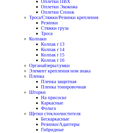
Оплетки ПВХ
Оплетки Экокожа
Оплетки Спонж
Троса/Стяжки/Резинки крепления
Резинки
Стяжки груза
Троса
Колпаки
Колпак r 13
Колпак r 14
Колпак r 15
Колпак r 16
Органайзеры/сумки
Элемент крепления ном знака
Пленка
Пленка защитная
Пленка тонировочная
Шторки
На присоске
Каркасные
Фольга
Щетки стеклоочистителя
Бескаркасные
Резинки/Адаптеры
Гибридные