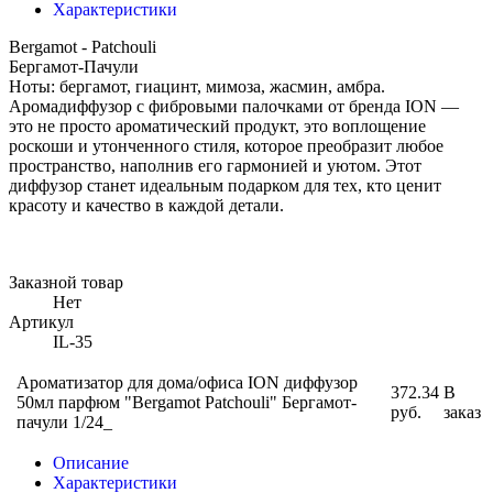
Характеристики
Bergamot - Patchouli
Бергамот-Пачули
Ноты: бергамот, гиацинт, мимоза, жасмин, амбра.
Аромадиффузор с фибровыми палочками от бренда ION —
это не просто ароматический продукт, это воплощение
роскоши и утонченного стиля, которое преобразит любое
пространство, наполнив его гармонией и уютом. Этот
диффузор станет идеальным подарком для тех, кто ценит
красоту и качество в каждой детали.
Заказной товар
Нет
Артикул
IL-35
Ароматизатор для дома/офиса ION диффузор
372.34
В
50мл парфюм "Bergamot Patchouli" Бергамот-
руб.
заказ
пачули 1/24_
Описание
Характеристики