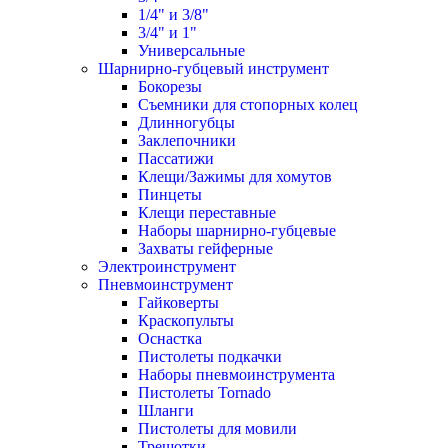
1/4" и 3/8"
3/4" и 1"
Универсальные
Шарнирно-губцевый инструмент
Бокорезы
Съемники для стопорных колец
Длинногубцы
Заклепочники
Пассатижи
Клещи/Зажимы для хомутов
Пинцеты
Клещи переставные
Наборы шарнирно-губцевые
Захваты гейферные
Электроинструмент
Пневмоинструмент
Гайковерты
Краскопульты
Оснастка
Пистолеты подкачки
Наборы пневмоинструмента
Пистолеты Tornado
Шланги
Пистолеты для мовили
Трещотки