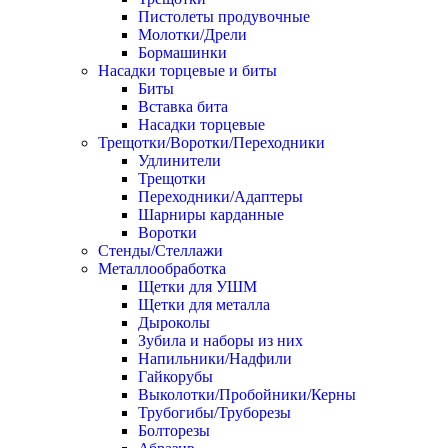
Пистолеты продувочные
Молотки/Дрели
Бормашинки
Насадки торцевые и биты
Биты
Вставка бита
Насадки торцевые
Трещотки/Воротки/Переходники
Удлинители
Трещотки
Переходники/Адаптеры
Шарниры карданные
Воротки
Стенды/Стеллажи
Металлообработка
Щетки для УШМ
Щетки для металла
Дыроколы
Зубила и наборы из них
Напильники/Надфили
Гайкорубы
Выколотки/Пробойники/Керны
Трубогибы/Труборезы
Болторезы