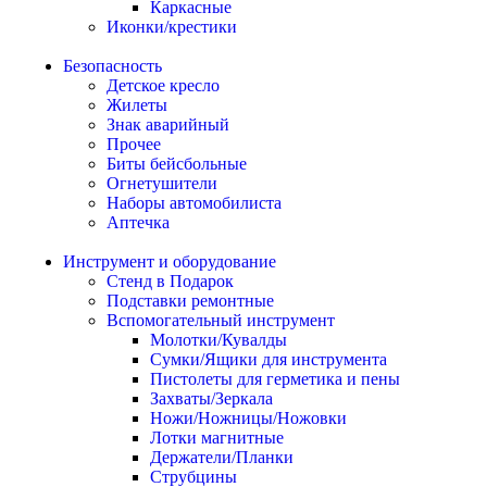
Каркасные
Иконки/крестики
Безопасность
Детское кресло
Жилеты
Знак аварийный
Прочее
Биты бейсбольные
Огнетушители
Наборы автомобилиста
Аптечка
Инструмент и оборудование
Стенд в Подарок
Подставки ремонтные
Вспомогательный инструмент
Молотки/Кувалды
Сумки/Ящики для инструмента
Пистолеты для герметика и пены
Захваты/Зеркала
Ножи/Ножницы/Ножовки
Лотки магнитные
Держатели/Планки
Струбцины