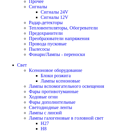
Прочее
Сигналы
Сигналы 24V
Сигналы 12V
Радар-детекторы
Тепловентиляторы, Обогреватели
Предохранители
Преобразователи напряжения
Провода пусковые
Пылесосы
Фонари/Лампы - переноски
Свет
Ксеноновое оборудование
Блоки розжига
Лампы ксеноновые
Лампы вспомогательного освещения
Фары противотуманные
Ходовые огни
Фары дополнительные
Светодиодные ленты
Лампы с линзой
Лампы галогеновые в головной свет
H27
H8