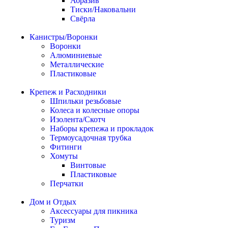
Абразив
Тиски/Наковальни
Свёрла
Канистры/Воронки
Воронки
Алюминиевые
Металлические
Пластиковые
Крепеж и Расходники
Шпильки резьбовые
Колеса и колесные опоры
Изолента/Скотч
Наборы крепежа и прокладок
Термоусадочная трубка
Фитинги
Хомуты
Винтовые
Пластиковые
Перчатки
Дом и Отдых
Аксессуары для пикника
Туризм