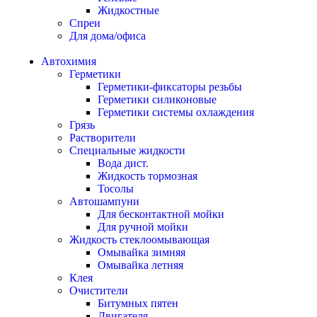
Жидкостные
Спреи
Для дома/офиса
Автохимия
Герметики
Герметики-фиксаторы резьбы
Герметики силиконовые
Герметики системы охлаждения
Грязь
Растворители
Специальные жидкости
Вода дист.
Жидкость тормозная
Тосолы
Автошампуни
Для бесконтактной мойки
Для ручной мойки
Жидкость стеклоомывающая
Омывайка зимняя
Омывайка летняя
Клея
Очистители
Битумных пятен
Двигателя