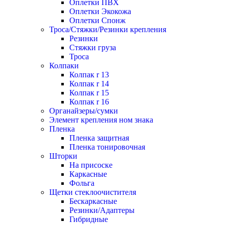
Оплетки ПВХ
Оплетки Экокожа
Оплетки Спонж
Троса/Стяжки/Резинки крепления
Резинки
Стяжки груза
Троса
Колпаки
Колпак r 13
Колпак r 14
Колпак r 15
Колпак r 16
Органайзеры/сумки
Элемент крепления ном знака
Пленка
Пленка защитная
Пленка тонировочная
Шторки
На присоске
Каркасные
Фольга
Щетки стеклоочистителя
Бескаркасные
Резинки/Адаптеры
Гибридные