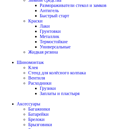
Зимние средства
Размораживатели стекол и замков
Антигель
Быстрый старт
Краски
Лаки
Грунтовки
Металлик
Термостойкие
Универсальные
Жидкая резина
Шиномонтаж
Клея
Стенд для колёсного колпака
Вентиля
Расходники
Грузики
Заплаты и пластыря
Аксессуары
Багажники
Батарейки
Брелоки
Брызговики