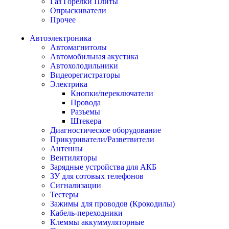
Газ Горелки Плиты
Опрыскиватели
Прочее
Автоэлектроника
Автомагнитолы
Автомобильная акустика
Автохолодильники
Видеорегистраторы
Электрика
Кнопки/переключатели
Провода
Разъемы
Штекера
Диагностическое оборудование
Прикуриватели/Разветвители
Антенны
Вентиляторы
Зарядные устройства для АКБ
ЗУ для сотовых телефонов
Сигнализации
Тестеры
Зажимы для проводов (Крокодилы)
Кабель-переходники
Клеммы аккуммуляторные