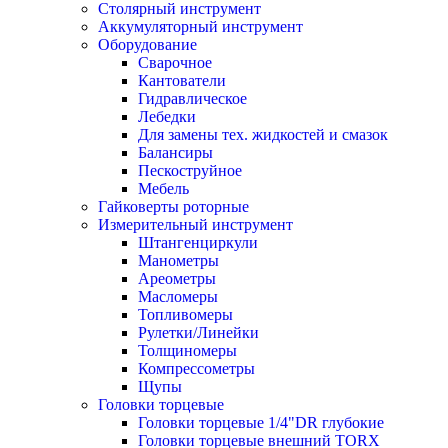
Столярный инструмент
Аккумуляторный инструмент
Оборудование
Сварочное
Кантователи
Гидравлическое
Лебедки
Для замены тех. жидкостей и смазок
Балансиры
Пескоструйное
Мебель
Гайковерты роторные
Измерительный инструмент
Штангенциркули
Манометры
Ареометры
Масломеры
Топливомеры
Рулетки/Линейки
Толщиномеры
Компрессометры
Щупы
Головки торцевые
Головки торцевые 1/4"DR глубокие
Головки торцевые внешний TORX