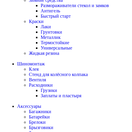
Зимние средства
Размораживатели стекол и замков
Антигель
Быстрый старт
Краски
Лаки
Грунтовки
Металлик
Термостойкие
Универсальные
Жидкая резина
Шиномонтаж
Клея
Стенд для колёсного колпака
Вентиля
Расходники
Грузики
Заплаты и пластыря
Аксессуары
Багажники
Батарейки
Брелоки
Брызговики