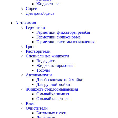
Жидкостные
Спреи
Для дома/офиса
Автохимия
Герметики
Герметики-фиксаторы резьбы
Герметики силиконовые
Герметики системы охлаждения
Грязь
Растворители
Специальные жидкости
Вода дист.
Жидкость тормозная
Тосолы
Автошампуни
Для бесконтактной мойки
Для ручной мойки
Жидкость стеклоомывающая
Омывайка зимняя
Омывайка летняя
Клея
Очистители
Битумных пятен
Двигателя