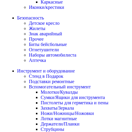
Каркасные
Иконки/крестики
Безопасность
Детское кресло
Жилеты
Знак аварийный
Прочее
Биты бейсбольные
Огнетушители
Наборы автомобилиста
Аптечка
Инструмент и оборудование
Стенд в Подарок
Подставки ремонтные
Вспомогательный инструмент
Молотки/Кувалды
Сумки/Ящики для инструмента
Пистолеты для герметика и пены
Захваты/Зеркала
Ножи/Ножницы/Ножовки
Лотки магнитные
Держатели/Планки
Струбцины