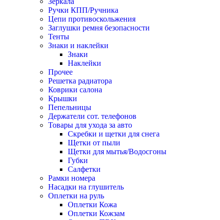
Зеркала
Ручки КПП/Ручника
Цепи противоскольжения
Заглушки ремня безопасности
Тенты
Знаки и наклейки
Знаки
Наклейки
Прочее
Решетка радиатора
Коврики салона
Крышки
Пепельницы
Держатели сот. телефонов
Товары для ухода за авто
Скребки и щетки для снега
Щетки от пыли
Щетки для мытья/Водосгоны
Губки
Салфетки
Рамки номера
Насадки на глушитель
Оплетки на руль
Оплетки Кожа
Оплетки Кожзам