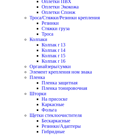
Оплетки ПВХ
Оплетки Экокожа
Оплетки Спонж
Троса/Стяжки/Резинки крепления
Резинки
Стяжки груза
Троса
Колпаки
Колпак r 13
Колпак r 14
Колпак r 15
Колпак r 16
Органайзеры/сумки
Элемент крепления ном знака
Пленка
Пленка защитная
Пленка тонировочная
Шторки
На присоске
Каркасные
Фольга
Щетки стеклоочистителя
Бескаркасные
Резинки/Адаптеры
Гибридные