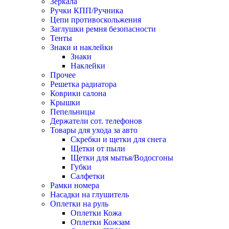
Зеркала
Ручки КПП/Ручника
Цепи противоскольжения
Заглушки ремня безопасности
Тенты
Знаки и наклейки
Знаки
Наклейки
Прочее
Решетка радиатора
Коврики салона
Крышки
Пепельницы
Держатели сот. телефонов
Товары для ухода за авто
Скребки и щетки для снега
Щетки от пыли
Щетки для мытья/Водосгоны
Губки
Салфетки
Рамки номера
Насадки на глушитель
Оплетки на руль
Оплетки Кожа
Оплетки Кожзам