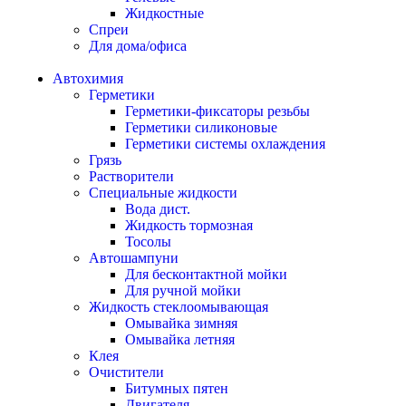
Жидкостные
Спреи
Для дома/офиса
Автохимия
Герметики
Герметики-фиксаторы резьбы
Герметики силиконовые
Герметики системы охлаждения
Грязь
Растворители
Специальные жидкости
Вода дист.
Жидкость тормозная
Тосолы
Автошампуни
Для бесконтактной мойки
Для ручной мойки
Жидкость стеклоомывающая
Омывайка зимняя
Омывайка летняя
Клея
Очистители
Битумных пятен
Двигателя