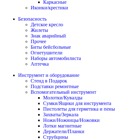
Каркасные
Иконки/крестики
Безопасность
Детское кресло
Жилеты
Знак аварийный
Прочее
Биты бейсбольные
Огнетушители
Наборы автомобилиста
Аптечка
Инструмент и оборудование
Стенд в Подарок
Подставки ремонтные
Вспомогательный инструмент
Молотки/Кувалды
Сумки/Ящики для инструмента
Пистолеты для герметика и пены
Захваты/Зеркала
Ножи/Ножницы/Ножовки
Лотки магнитные
Держатели/Планки
Струбцины