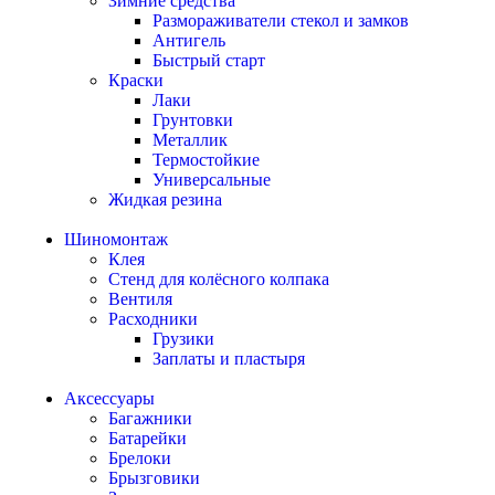
Зимние средства
Размораживатели стекол и замков
Антигель
Быстрый старт
Краски
Лаки
Грунтовки
Металлик
Термостойкие
Универсальные
Жидкая резина
Шиномонтаж
Клея
Стенд для колёсного колпака
Вентиля
Расходники
Грузики
Заплаты и пластыря
Аксессуары
Багажники
Батарейки
Брелоки
Брызговики