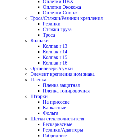
Оплетки ПВХ
Оплетки Экокожа
Оплетки Спонж
Троса/Стяжки/Резинки крепления
Резинки
Стяжки груза
Троса
Колпаки
Колпак r 13
Колпак r 14
Колпак r 15
Колпак r 16
Органайзеры/сумки
Элемент крепления ном знака
Пленка
Пленка защитная
Пленка тонировочная
Шторки
На присоске
Каркасные
Фольга
Щетки стеклоочистителя
Бескаркасные
Резинки/Адаптеры
Гибридные