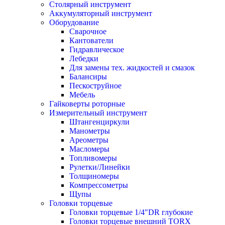
Столярный инструмент
Аккумуляторный инструмент
Оборудование
Сварочное
Кантователи
Гидравлическое
Лебедки
Для замены тех. жидкостей и смазок
Балансиры
Пескоструйное
Мебель
Гайковерты роторные
Измерительный инструмент
Штангенциркули
Манометры
Ареометры
Масломеры
Топливомеры
Рулетки/Линейки
Толщиномеры
Компрессометры
Щупы
Головки торцевые
Головки торцевые 1/4"DR глубокие
Головки торцевые внешний TORX