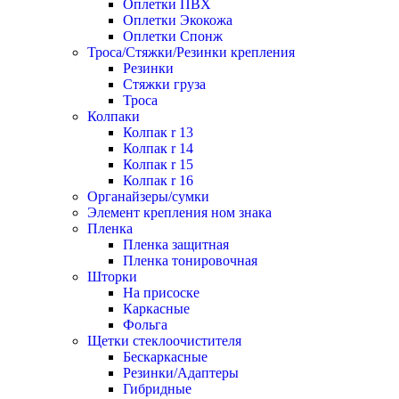
Оплетки ПВХ
Оплетки Экокожа
Оплетки Спонж
Троса/Стяжки/Резинки крепления
Резинки
Стяжки груза
Троса
Колпаки
Колпак r 13
Колпак r 14
Колпак r 15
Колпак r 16
Органайзеры/сумки
Элемент крепления ном знака
Пленка
Пленка защитная
Пленка тонировочная
Шторки
На присоске
Каркасные
Фольга
Щетки стеклоочистителя
Бескаркасные
Резинки/Адаптеры
Гибридные