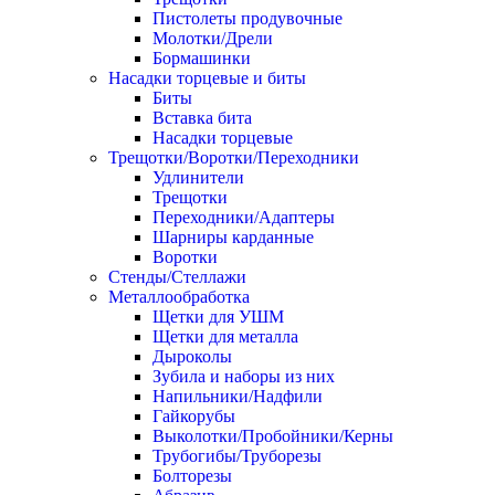
Пистолеты продувочные
Молотки/Дрели
Бормашинки
Насадки торцевые и биты
Биты
Вставка бита
Насадки торцевые
Трещотки/Воротки/Переходники
Удлинители
Трещотки
Переходники/Адаптеры
Шарниры карданные
Воротки
Стенды/Стеллажи
Металлообработка
Щетки для УШМ
Щетки для металла
Дыроколы
Зубила и наборы из них
Напильники/Надфили
Гайкорубы
Выколотки/Пробойники/Керны
Трубогибы/Труборезы
Болторезы