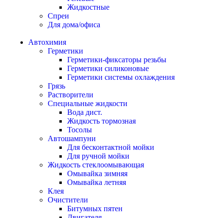
Жидкостные
Спреи
Для дома/офиса
Автохимия
Герметики
Герметики-фиксаторы резьбы
Герметики силиконовые
Герметики системы охлаждения
Грязь
Растворители
Специальные жидкости
Вода дист.
Жидкость тормозная
Тосолы
Автошампуни
Для бесконтактной мойки
Для ручной мойки
Жидкость стеклоомывающая
Омывайка зимняя
Омывайка летняя
Клея
Очистители
Битумных пятен
Двигателя