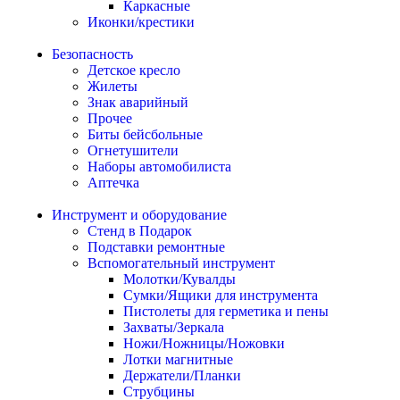
Каркасные
Иконки/крестики
Безопасность
Детское кресло
Жилеты
Знак аварийный
Прочее
Биты бейсбольные
Огнетушители
Наборы автомобилиста
Аптечка
Инструмент и оборудование
Стенд в Подарок
Подставки ремонтные
Вспомогательный инструмент
Молотки/Кувалды
Сумки/Ящики для инструмента
Пистолеты для герметика и пены
Захваты/Зеркала
Ножи/Ножницы/Ножовки
Лотки магнитные
Держатели/Планки
Струбцины