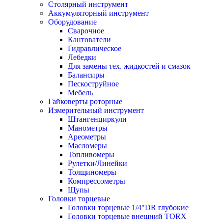
Столярный инструмент
Аккумуляторный инструмент
Оборудование
Сварочное
Кантователи
Гидравлическое
Лебедки
Для замены тех. жидкостей и смазок
Балансиры
Пескоструйное
Мебель
Гайковерты роторные
Измерительный инструмент
Штангенциркули
Манометры
Ареометры
Масломеры
Топливомеры
Рулетки/Линейки
Толщиномеры
Компрессометры
Щупы
Головки торцевые
Головки торцевые 1/4"DR глубокие
Головки торцевые внешний TORX