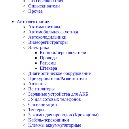
Газ Горелки Плиты
Опрыскиватели
Прочее
Автоэлектроника
Автомагнитолы
Автомобильная акустика
Автохолодильники
Видеорегистраторы
Электрика
Кнопки/переключатели
Провода
Разъемы
Штекера
Диагностическое оборудование
Прикуриватели/Разветвители
Антенны
Вентиляторы
Зарядные устройства для АКБ
ЗУ для сотовых телефонов
Сигнализации
Тестеры
Зажимы для проводов (Крокодилы)
Кабель-переходники
Клеммы аккуммуляторные