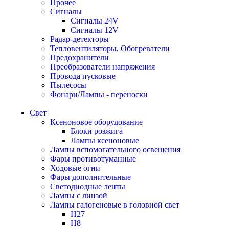
Прочее
Сигналы
Сигналы 24V
Сигналы 12V
Радар-детекторы
Тепловентиляторы, Обогреватели
Предохранители
Преобразователи напряжения
Провода пусковые
Пылесосы
Фонари/Лампы - переноски
Свет
Ксеноновое оборудование
Блоки розжига
Лампы ксеноновые
Лампы вспомогательного освещения
Фары противотуманные
Ходовые огни
Фары дополнительные
Светодиодные ленты
Лампы с линзой
Лампы галогеновые в головной свет
H27
H8