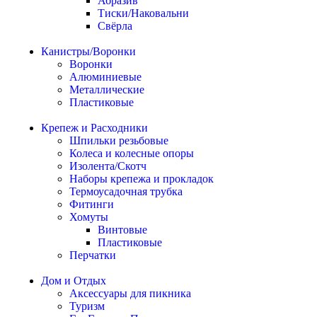
Абразив
Тиски/Наковальни
Свёрла
Канистры/Воронки
Воронки
Алюминиевые
Металлические
Пластиковые
Крепеж и Расходники
Шпильки резьбовые
Колеса и колесные опоры
Изолента/Скотч
Наборы крепежа и прокладок
Термоусадочная трубка
Фитинги
Хомуты
Винтовые
Пластиковые
Перчатки
Дом и Отдых
Аксессуары для пикника
Туризм