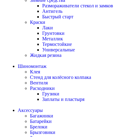
Зимние средства
Размораживатели стекол и замков
Антигель
Быстрый старт
Краски
Лаки
Грунтовки
Металлик
Термостойкие
Универсальные
Жидкая резина
Шиномонтаж
Клея
Стенд для колёсного колпака
Вентиля
Расходники
Грузики
Заплаты и пластыря
Аксессуары
Багажники
Батарейки
Брелоки
Брызговики