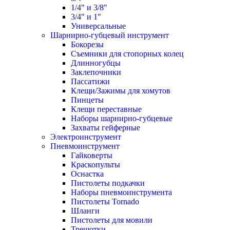
1/4" и 3/8"
3/4" и 1"
Универсальные
Шарнирно-губцевый инструмент
Бокорезы
Съемники для стопорных колец
Длинногубцы
Заклепочники
Пассатижи
Клещи/Зажимы для хомутов
Пинцеты
Клещи переставные
Наборы шарнирно-губцевые
Захваты гейферные
Электроинструмент
Пневмоинструмент
Гайковерты
Краскопульты
Оснастка
Пистолеты подкачки
Наборы пневмоинструмента
Пистолеты Tornado
Шланги
Пистолеты для мовили
Трещотки