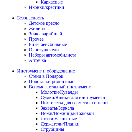
Каркасные
Иконки/крестики
Безопасность
Детское кресло
Жилеты
Знак аварийный
Прочее
Биты бейсбольные
Огнетушители
Наборы автомобилиста
Аптечка
Инструмент и оборудование
Стенд в Подарок
Подставки ремонтные
Вспомогательный инструмент
Молотки/Кувалды
Сумки/Ящики для инструмента
Пистолеты для герметика и пены
Захваты/Зеркала
Ножи/Ножницы/Ножовки
Лотки магнитные
Держатели/Планки
Струбцины