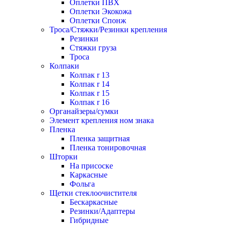
Оплетки ПВХ
Оплетки Экокожа
Оплетки Спонж
Троса/Стяжки/Резинки крепления
Резинки
Стяжки груза
Троса
Колпаки
Колпак r 13
Колпак r 14
Колпак r 15
Колпак r 16
Органайзеры/сумки
Элемент крепления ном знака
Пленка
Пленка защитная
Пленка тонировочная
Шторки
На присоске
Каркасные
Фольга
Щетки стеклоочистителя
Бескаркасные
Резинки/Адаптеры
Гибридные