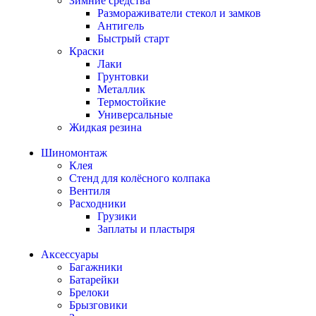
Зимние средства
Размораживатели стекол и замков
Антигель
Быстрый старт
Краски
Лаки
Грунтовки
Металлик
Термостойкие
Универсальные
Жидкая резина
Шиномонтаж
Клея
Стенд для колёсного колпака
Вентиля
Расходники
Грузики
Заплаты и пластыря
Аксессуары
Багажники
Батарейки
Брелоки
Брызговики