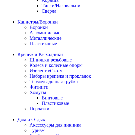
Абразив
Тиски/Наковальни
Свёрла
Канистры/Воронки
Воронки
Алюминиевые
Металлические
Пластиковые
Крепеж и Расходники
Шпильки резьбовые
Колеса и колесные опоры
Изолента/Скотч
Наборы крепежа и прокладок
Термоусадочная трубка
Фитинги
Хомуты
Винтовые
Пластиковые
Перчатки
Дом и Отдых
Аксессуары для пикника
Туризм