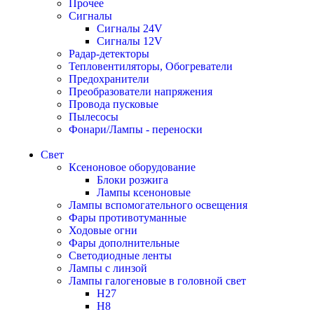
Прочее
Сигналы
Сигналы 24V
Сигналы 12V
Радар-детекторы
Тепловентиляторы, Обогреватели
Предохранители
Преобразователи напряжения
Провода пусковые
Пылесосы
Фонари/Лампы - переноски
Свет
Ксеноновое оборудование
Блоки розжига
Лампы ксеноновые
Лампы вспомогательного освещения
Фары противотуманные
Ходовые огни
Фары дополнительные
Светодиодные ленты
Лампы с линзой
Лампы галогеновые в головной свет
H27
H8