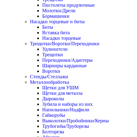
Пистолеты продувочные
Молотки/Дрели
Бормашинки
Насадки торцевые и биты
Биты
Вставка бита
Насадки торцевые
Трещотки/Воротки/Переходники
Удлинители
Трещотки
Переходники/Адаптеры
Шарниры карданные
Воротки
Стенды/Стеллажи
Металлообработка
Щетки для УШМ
Щетки для металла
Дыроколы
Зубила и наборы из них
Напильники/Надфили
Гайкорубы
Выколотки/Пробойники/Керны
Трубогибы/Труборезы
Болторезы