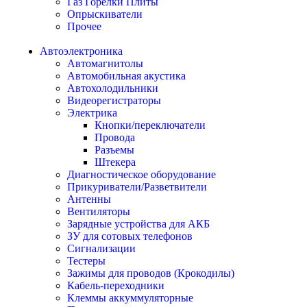
Газ Горелки Плиты
Опрыскиватели
Прочее
Автоэлектроника
Автомагнитолы
Автомобильная акустика
Автохолодильники
Видеорегистраторы
Электрика
Кнопки/переключатели
Провода
Разъемы
Штекера
Диагностическое оборудование
Прикуриватели/Разветвители
Антенны
Вентиляторы
Зарядные устройства для АКБ
ЗУ для сотовых телефонов
Сигнализации
Тестеры
Зажимы для проводов (Крокодилы)
Кабель-переходники
Клеммы аккуммуляторные