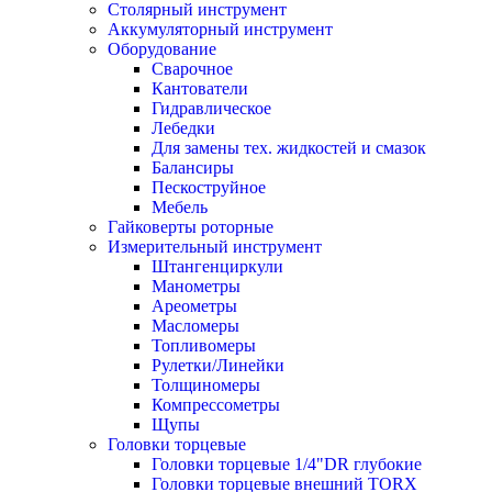
Столярный инструмент
Аккумуляторный инструмент
Оборудование
Сварочное
Кантователи
Гидравлическое
Лебедки
Для замены тех. жидкостей и смазок
Балансиры
Пескоструйное
Мебель
Гайковерты роторные
Измерительный инструмент
Штангенциркули
Манометры
Ареометры
Масломеры
Топливомеры
Рулетки/Линейки
Толщиномеры
Компрессометры
Щупы
Головки торцевые
Головки торцевые 1/4"DR глубокие
Головки торцевые внешний TORX