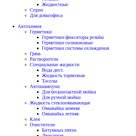
Жидкостные
Спреи
Для дома/офиса
Автохимия
Герметики
Герметики-фиксаторы резьбы
Герметики силиконовые
Герметики системы охлаждения
Грязь
Растворители
Специальные жидкости
Вода дист.
Жидкость тормозная
Тосолы
Автошампуни
Для бесконтактной мойки
Для ручной мойки
Жидкость стеклоомывающая
Омывайка зимняя
Омывайка летняя
Клея
Очистители
Битумных пятен
Двигателя