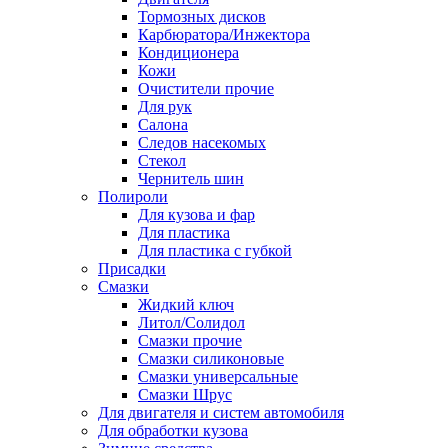
Тормозных дисков
Карбюратора/Инжектора
Кондиционера
Кожи
Очистители прочие
Для рук
Салона
Следов насекомых
Стекол
Чернитель шин
Полироли
Для кузова и фар
Для пластика
Для пластика с губкой
Присадки
Смазки
Жидкий ключ
Литол/Солидол
Смазки прочие
Смазки силиконовые
Смазки универсальные
Смазки Шрус
Для двигателя и систем автомобиля
Для обработки кузова