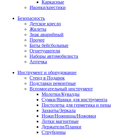
Каркасные
Иконки/крестики
Безопасность
Детское кресло
Жилеты
Знак аварийный
Прочее
Биты бейсбольные
Огнетушители
Наборы автомобилиста
Аптечка
Инструмент и оборудование
Стенд в Подарок
Подставки ремонтные
Вспомогательный инструмент
Молотки/Кувалды
Сумки/Ящики для инструмента
Пистолеты для герметика и пены
Захваты/Зеркала
Ножи/Ножницы/Ножовки
Лотки магнитные
Держатели/Планки
Струбцины