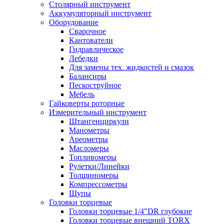
Столярный инструмент
Аккумуляторный инструмент
Оборудование
Сварочное
Кантователи
Гидравлическое
Лебедки
Для замены тех. жидкостей и смазок
Балансиры
Пескоструйное
Мебель
Гайковерты роторные
Измерительный инструмент
Штангенциркули
Манометры
Ареометры
Масломеры
Топливомеры
Рулетки/Линейки
Толщиномеры
Компрессометры
Щупы
Головки торцевые
Головки торцевые 1/4"DR глубокие
Головки торцевые внешний TORX