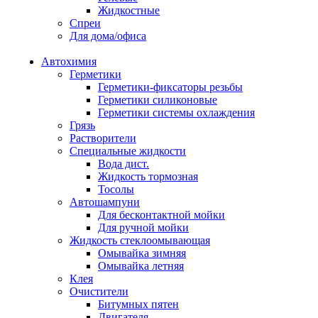
Жидкостные
Спреи
Для дома/офиса
Автохимия
Герметики
Герметики-фиксаторы резьбы
Герметики силиконовые
Герметики системы охлаждения
Грязь
Растворители
Специальные жидкости
Вода дист.
Жидкость тормозная
Тосолы
Автошампуни
Для бесконтактной мойки
Для ручной мойки
Жидкость стеклоомывающая
Омывайка зимняя
Омывайка летняя
Клея
Очистители
Битумных пятен
Двигателя