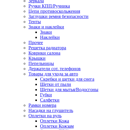
Зеркала
Ручки КПП/Ручника
Цепи противоскольжения
Заглушки ремня безопасности
Тенты
Знаки и наклейки
Знаки
Наклейки
Прочее
Решетка радиатора
Коврики салона
Крышки
Пепельницы
Держатели сот. телефонов
Товары для ухода за авто
Скребки и щетки для снега
Щетки от пыли
Щетки для мытья/Водосгоны
Губки
Салфетки
Рамки номера
Насадки на глушитель
Оплетки на руль
Оплетки Кожа
Оплетки Кожзам