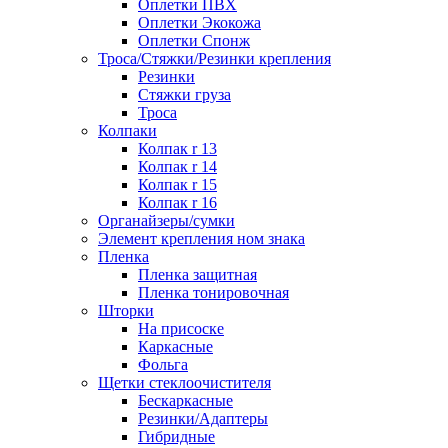
Оплетки ПВХ
Оплетки Экокожа
Оплетки Спонж
Троса/Стяжки/Резинки крепления
Резинки
Стяжки груза
Троса
Колпаки
Колпак r 13
Колпак r 14
Колпак r 15
Колпак r 16
Органайзеры/сумки
Элемент крепления ном знака
Пленка
Пленка защитная
Пленка тонировочная
Шторки
На присоске
Каркасные
Фольга
Щетки стеклоочистителя
Бескаркасные
Резинки/Адаптеры
Гибридные