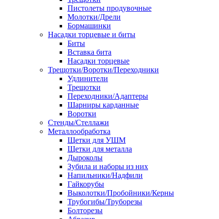
Пистолеты продувочные
Молотки/Дрели
Бормашинки
Насадки торцевые и биты
Биты
Вставка бита
Насадки торцевые
Трещотки/Воротки/Переходники
Удлинители
Трещотки
Переходники/Адаптеры
Шарниры карданные
Воротки
Стенды/Стеллажи
Металлообработка
Щетки для УШМ
Щетки для металла
Дыроколы
Зубила и наборы из них
Напильники/Надфили
Гайкорубы
Выколотки/Пробойники/Керны
Трубогибы/Труборезы
Болторезы