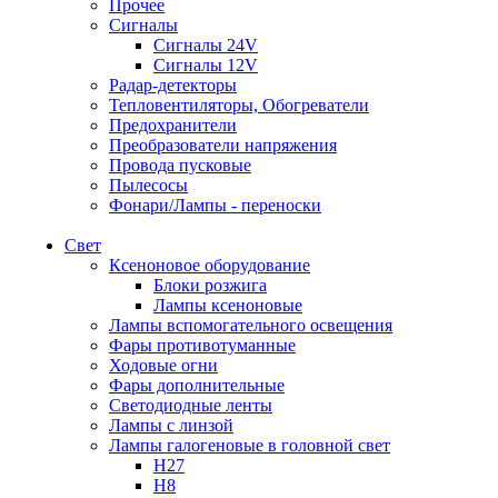
Прочее
Сигналы
Сигналы 24V
Сигналы 12V
Радар-детекторы
Тепловентиляторы, Обогреватели
Предохранители
Преобразователи напряжения
Провода пусковые
Пылесосы
Фонари/Лампы - переноски
Свет
Ксеноновое оборудование
Блоки розжига
Лампы ксеноновые
Лампы вспомогательного освещения
Фары противотуманные
Ходовые огни
Фары дополнительные
Светодиодные ленты
Лампы с линзой
Лампы галогеновые в головной свет
H27
H8