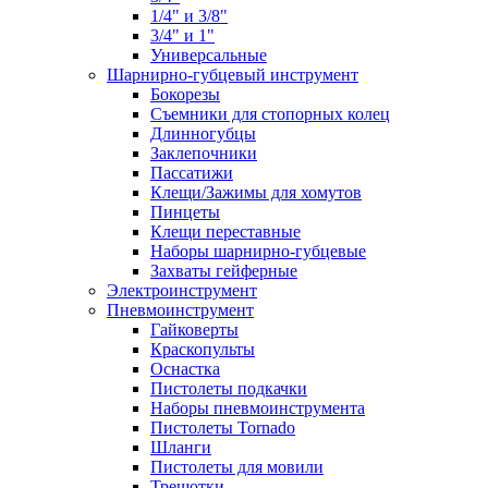
1/4" и 3/8"
3/4" и 1"
Универсальные
Шарнирно-губцевый инструмент
Бокорезы
Съемники для стопорных колец
Длинногубцы
Заклепочники
Пассатижи
Клещи/Зажимы для хомутов
Пинцеты
Клещи переставные
Наборы шарнирно-губцевые
Захваты гейферные
Электроинструмент
Пневмоинструмент
Гайковерты
Краскопульты
Оснастка
Пистолеты подкачки
Наборы пневмоинструмента
Пистолеты Tornado
Шланги
Пистолеты для мовили
Трещотки