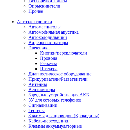
Газ Горелки Плиты
Опрыскиватели
Прочее
Автоэлектроника
Автомагнитолы
Автомобильная акустика
Автохолодильники
Видеорегистраторы
Электрика
Кнопки/переключатели
Провода
Разъемы
Штекера
Диагностическое оборудование
Прикуриватели/Разветвители
Антенны
Вентиляторы
Зарядные устройства для АКБ
ЗУ для сотовых телефонов
Сигнализации
Тестеры
Зажимы для проводов (Крокодилы)
Кабель-переходники
Клеммы аккуммуляторные