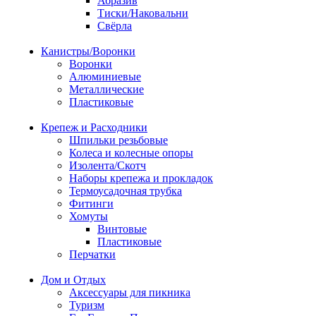
Абразив
Тиски/Наковальни
Свёрла
Канистры/Воронки
Воронки
Алюминиевые
Металлические
Пластиковые
Крепеж и Расходники
Шпильки резьбовые
Колеса и колесные опоры
Изолента/Скотч
Наборы крепежа и прокладок
Термоусадочная трубка
Фитинги
Хомуты
Винтовые
Пластиковые
Перчатки
Дом и Отдых
Аксессуары для пикника
Туризм