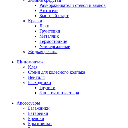
Зимние средства
Размораживатели стекол и замков
Антигель
Быстрый старт
Краски
Лаки
Грунтовки
Металлик
Термостойкие
Универсальные
Жидкая резина
Шиномонтаж
Клея
Стенд для колёсного колпака
Вентиля
Расходники
Грузики
Заплаты и пластыря
Аксессуары
Багажники
Батарейки
Брелоки
Брызговики