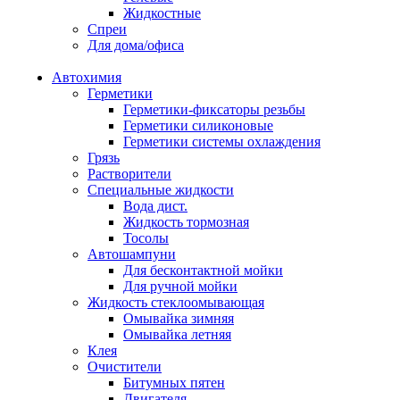
Жидкостные
Спреи
Для дома/офиса
Автохимия
Герметики
Герметики-фиксаторы резьбы
Герметики силиконовые
Герметики системы охлаждения
Грязь
Растворители
Специальные жидкости
Вода дист.
Жидкость тормозная
Тосолы
Автошампуни
Для бесконтактной мойки
Для ручной мойки
Жидкость стеклоомывающая
Омывайка зимняя
Омывайка летняя
Клея
Очистители
Битумных пятен
Двигателя