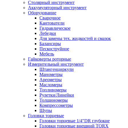
Столярный инструмент
Аккумуляторный инструмент
Оборудование
Сварочное
Кантователи
Гидравлическое
Лебедки
Для замены тех. жидкостей и смазок
Балансиры
Пескоструйное
Мебель
Гайковерты роторные
Измерительный инструмент
Штангенциркули
Манометры
Ареометры
Масломеры
Топливомеры
Рулетки/Линейки
Толщиномеры
Компрессометры
Щупы
Головки торцевые
Головки торцевые 1/4"DR глубокие
Головки торцевые внешний TORX