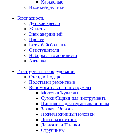
Каркасные
Иконки/крестики
Безопасность
Детское кресло
Жилеты
Знак аварийный
Прочее
Биты бейсбольные
Огнетушители
Наборы автомобилиста
Аптечка
Инструмент и оборудование
Стенд в Подарок
Подставки ремонтные
Вспомогательный инструмент
Молотки/Кувалды
Сумки/Ящики для инструмента
Пистолеты для герметика и пены
Захваты/Зеркала
Ножи/Ножницы/Ножовки
Лотки магнитные
Держатели/Планки
Струбцины