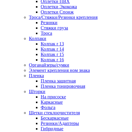
Оплетки ПВХ
Оплетки Экокожа
Оплетки Спонж
Троса/Стяжки/Резинки крепления
Резинки
Стяжки груза
Троса
Колпаки
Колпак r 13
Колпак r 14
Колпак r 15
Колпак r 16
Органайзеры/сумки
Элемент крепления ном знака
Пленка
Пленка защитная
Пленка тонировочная
Шторки
На присоске
Каркасные
Фольга
Щетки стеклоочистителя
Бескаркасные
Резинки/Адаптеры
Гибридные