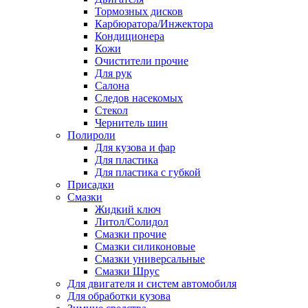
Тормозных дисков
Карбюратора/Инжектора
Кондиционера
Кожи
Очистители прочие
Для рук
Салона
Следов насекомых
Стекол
Чернитель шин
Полироли
Для кузова и фар
Для пластика
Для пластика с губкой
Присадки
Смазки
Жидкий ключ
Литол/Солидол
Смазки прочие
Смазки силиконовые
Смазки универсальные
Смазки Шрус
Для двигателя и систем автомобиля
Для обработки кузова