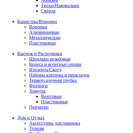
Абразив
Тиски/Наковальни
Свёрла
Канистры/Воронки
Воронки
Алюминиевые
Металлические
Пластиковые
Крепеж и Расходники
Шпильки резьбовые
Колеса и колесные опоры
Изолента/Скотч
Наборы крепежа и прокладок
Термоусадочная трубка
Фитинги
Хомуты
Винтовые
Пластиковые
Перчатки
Дом и Отдых
Аксессуары для пикника
Туризм