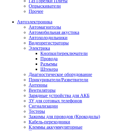
Газ Горелки Плиты
Опрыскиватели
Прочее
Автоэлектроника
Автомагнитолы
Автомобильная акустика
Автохолодильники
Видеорегистраторы
Электрика
Кнопки/переключатели
Провода
Разъемы
Штекера
Диагностическое оборудование
Прикуриватели/Разветвители
Антенны
Вентиляторы
Зарядные устройства для АКБ
ЗУ для сотовых телефонов
Сигнализации
Тестеры
Зажимы для проводов (Крокодилы)
Кабель-переходники
Клеммы аккуммуляторные