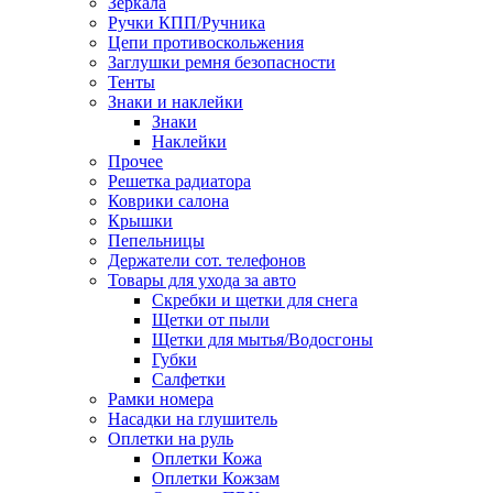
Зеркала
Ручки КПП/Ручника
Цепи противоскольжения
Заглушки ремня безопасности
Тенты
Знаки и наклейки
Знаки
Наклейки
Прочее
Решетка радиатора
Коврики салона
Крышки
Пепельницы
Держатели сот. телефонов
Товары для ухода за авто
Скребки и щетки для снега
Щетки от пыли
Щетки для мытья/Водосгоны
Губки
Салфетки
Рамки номера
Насадки на глушитель
Оплетки на руль
Оплетки Кожа
Оплетки Кожзам