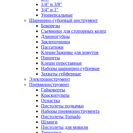
1/4" и 3/8"
3/4" и 1"
Универсальные
Шарнирно-губцевый инструмент
Бокорезы
Съемники для стопорных колец
Длинногубцы
Заклепочники
Пассатижи
Клещи/Зажимы для хомутов
Пинцеты
Клещи переставные
Наборы шарнирно-губцевые
Захваты гейферные
Электроинструмент
Пневмоинструмент
Гайковерты
Краскопульты
Оснастка
Пистолеты подкачки
Наборы пневмоинструмента
Пистолеты Tornado
Шланги
Пистолеты для мовили
Трещотки