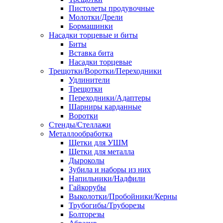
Пистолеты продувочные
Молотки/Дрели
Бормашинки
Насадки торцевые и биты
Биты
Вставка бита
Насадки торцевые
Трещотки/Воротки/Переходники
Удлинители
Трещотки
Переходники/Адаптеры
Шарниры карданные
Воротки
Стенды/Стеллажи
Металлообработка
Щетки для УШМ
Щетки для металла
Дыроколы
Зубила и наборы из них
Напильники/Надфили
Гайкорубы
Выколотки/Пробойники/Керны
Трубогибы/Труборезы
Болторезы