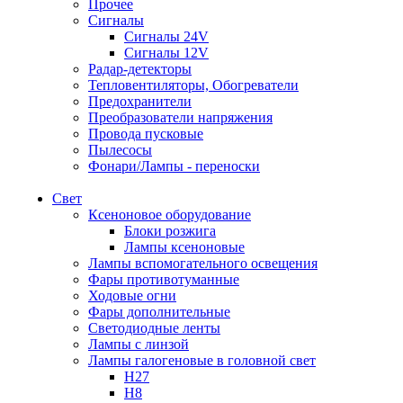
Прочее
Сигналы
Сигналы 24V
Сигналы 12V
Радар-детекторы
Тепловентиляторы, Обогреватели
Предохранители
Преобразователи напряжения
Провода пусковые
Пылесосы
Фонари/Лампы - переноски
Свет
Ксеноновое оборудование
Блоки розжига
Лампы ксеноновые
Лампы вспомогательного освещения
Фары противотуманные
Ходовые огни
Фары дополнительные
Светодиодные ленты
Лампы с линзой
Лампы галогеновые в головной свет
H27
H8