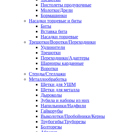
Пистолеты продувочные
Молотки/Дрели
Бормашинки
Насадки торцевые и биты
Биты
Вставка бита
Насадки торцевые
Трещотки/Воротки/Переходники
Удлинители
Трещотки
Переходники/Адаптеры
Шарниры карданные
Воротки
Стенды/Стеллажи
Металлообработка
Щетки для УШМ
Щетки для металла
Дыроколы
Зубила и наборы из них
Напильники/Надфили
Гайкорубы
Выколотки/Пробойники/Керны
Трубогибы/Труборезы
Болторезы