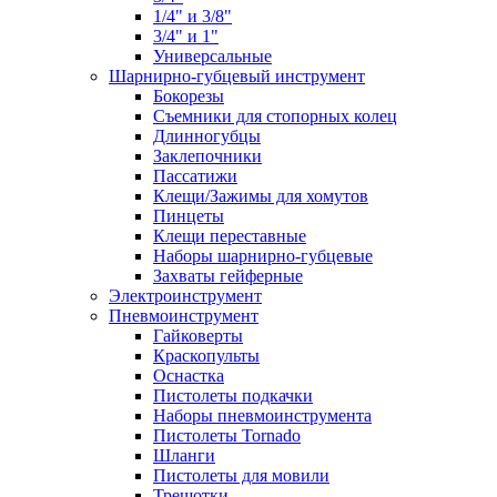
1/4" и 3/8"
3/4" и 1"
Универсальные
Шарнирно-губцевый инструмент
Бокорезы
Съемники для стопорных колец
Длинногубцы
Заклепочники
Пассатижи
Клещи/Зажимы для хомутов
Пинцеты
Клещи переставные
Наборы шарнирно-губцевые
Захваты гейферные
Электроинструмент
Пневмоинструмент
Гайковерты
Краскопульты
Оснастка
Пистолеты подкачки
Наборы пневмоинструмента
Пистолеты Tornado
Шланги
Пистолеты для мовили
Трещотки