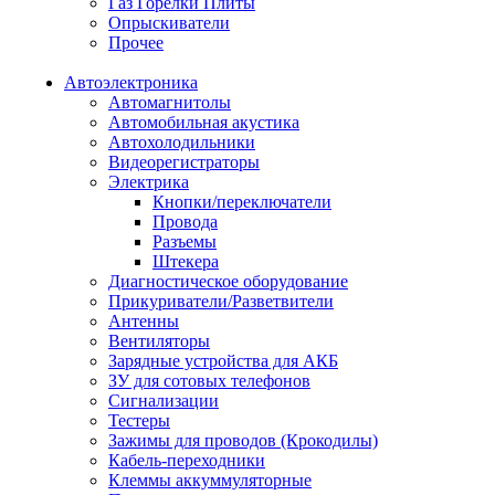
Газ Горелки Плиты
Опрыскиватели
Прочее
Автоэлектроника
Автомагнитолы
Автомобильная акустика
Автохолодильники
Видеорегистраторы
Электрика
Кнопки/переключатели
Провода
Разъемы
Штекера
Диагностическое оборудование
Прикуриватели/Разветвители
Антенны
Вентиляторы
Зарядные устройства для АКБ
ЗУ для сотовых телефонов
Сигнализации
Тестеры
Зажимы для проводов (Крокодилы)
Кабель-переходники
Клеммы аккуммуляторные