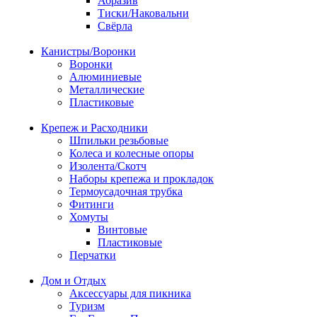
Абразив
Тиски/Наковальни
Свёрла
Канистры/Воронки
Воронки
Алюминиевые
Металлические
Пластиковые
Крепеж и Расходники
Шпильки резьбовые
Колеса и колесные опоры
Изолента/Скотч
Наборы крепежа и прокладок
Термоусадочная трубка
Фитинги
Хомуты
Винтовые
Пластиковые
Перчатки
Дом и Отдых
Аксессуары для пикника
Туризм