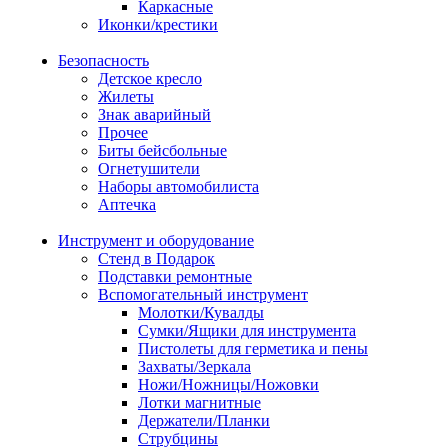
Каркасные
Иконки/крестики
Безопасность
Детское кресло
Жилеты
Знак аварийный
Прочее
Биты бейсбольные
Огнетушители
Наборы автомобилиста
Аптечка
Инструмент и оборудование
Стенд в Подарок
Подставки ремонтные
Вспомогательный инструмент
Молотки/Кувалды
Сумки/Ящики для инструмента
Пистолеты для герметика и пены
Захваты/Зеркала
Ножи/Ножницы/Ножовки
Лотки магнитные
Держатели/Планки
Струбцины