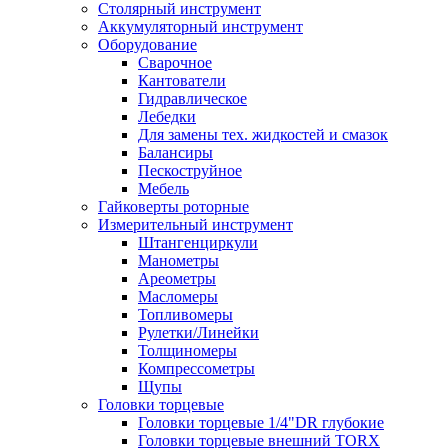
Столярный инструмент
Аккумуляторный инструмент
Оборудование
Сварочное
Кантователи
Гидравлическое
Лебедки
Для замены тех. жидкостей и смазок
Балансиры
Пескоструйное
Мебель
Гайковерты роторные
Измерительный инструмент
Штангенциркули
Манометры
Ареометры
Масломеры
Топливомеры
Рулетки/Линейки
Толщиномеры
Компрессометры
Щупы
Головки торцевые
Головки торцевые 1/4"DR глубокие
Головки торцевые внешний TORX