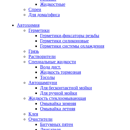
Жидкостные
Спреи
Для дома/офиса
Автохимия
Герметики
Герметики-фиксаторы резьбы
Герметики силиконовые
Герметики системы охлаждения
Грязь
Растворители
Специальные жидкости
Вода дист.
Жидкость тормозная
Тосолы
Автошампуни
Для бесконтактной мойки
Для ручной мойки
Жидкость стеклоомывающая
Омывайка зимняя
Омывайка летняя
Клея
Очистители
Битумных пятен
Двигателя