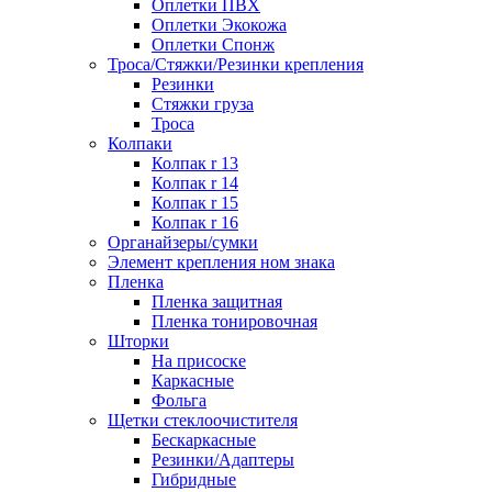
Оплетки ПВХ
Оплетки Экокожа
Оплетки Спонж
Троса/Стяжки/Резинки крепления
Резинки
Стяжки груза
Троса
Колпаки
Колпак r 13
Колпак r 14
Колпак r 15
Колпак r 16
Органайзеры/сумки
Элемент крепления ном знака
Пленка
Пленка защитная
Пленка тонировочная
Шторки
На присоске
Каркасные
Фольга
Щетки стеклоочистителя
Бескаркасные
Резинки/Адаптеры
Гибридные