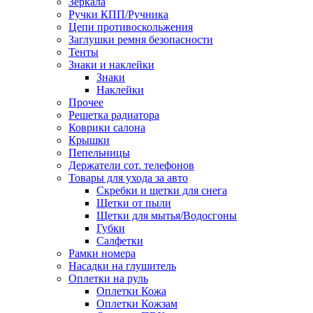
Зеркала
Ручки КПП/Ручника
Цепи противоскольжения
Заглушки ремня безопасности
Тенты
Знаки и наклейки
Знаки
Наклейки
Прочее
Решетка радиатора
Коврики салона
Крышки
Пепельницы
Держатели сот. телефонов
Товары для ухода за авто
Скребки и щетки для снега
Щетки от пыли
Щетки для мытья/Водосгоны
Губки
Салфетки
Рамки номера
Насадки на глушитель
Оплетки на руль
Оплетки Кожа
Оплетки Кожзам