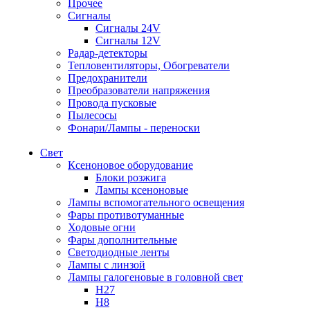
Прочее
Сигналы
Сигналы 24V
Сигналы 12V
Радар-детекторы
Тепловентиляторы, Обогреватели
Предохранители
Преобразователи напряжения
Провода пусковые
Пылесосы
Фонари/Лампы - переноски
Свет
Ксеноновое оборудование
Блоки розжига
Лампы ксеноновые
Лампы вспомогательного освещения
Фары противотуманные
Ходовые огни
Фары дополнительные
Светодиодные ленты
Лампы с линзой
Лампы галогеновые в головной свет
H27
H8