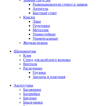
Зимние средства
Размораживатели стекол и замков
Антигель
Быстрый старт
Краски
Лаки
Грунтовки
Металлик
Термостойкие
Универсальные
Жидкая резина
Шиномонтаж
Клея
Стенд для колёсного колпака
Вентиля
Расходники
Грузики
Заплаты и пластыря
Аксессуары
Багажники
Батарейки
Брелоки
Брызговики