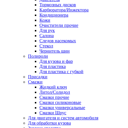
Тормозных дисков
Карбюратора/Инжектора
Кондиционера
Кожи
Очистители прочие
Для рук
Салона
Следов насекомых
Стекол
Чернитель шин
Полироли
Для кузова и фар
Для пластика
Для пластика с губкой
Присадки
Смазки
Жидкий ключ
Литол/Солидол
Смазки прочие
Смазки силиконовые
Смазки универсальные
Смазки Шрус
Для двигателя и систем автомобиля
Для обработки кузова