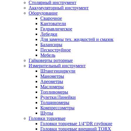
Столярный инструмент
Аккумуляторный инструмент
Оборудование
Сварочное
Кантователи
Гидравлическое
Лебедки
Для замены тех. жидкостей и смазок
Балансиры
Пескоструйное
Мебель
Гайковерты роторные
Измерительный инструмент
Штангенциркули
Манометры
Ареометры
Масломеры
Топливомеры
Рулетки/Линейки
Толщиномеры
Компрессометры
Щупы
Головки торцевые
Головки торцевые 1/4"DR глубокие
Головки торцевые внешний TORX