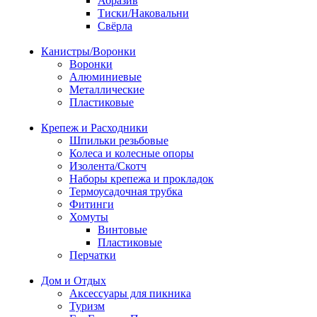
Абразив
Тиски/Наковальни
Свёрла
Канистры/Воронки
Воронки
Алюминиевые
Металлические
Пластиковые
Крепеж и Расходники
Шпильки резьбовые
Колеса и колесные опоры
Изолента/Скотч
Наборы крепежа и прокладок
Термоусадочная трубка
Фитинги
Хомуты
Винтовые
Пластиковые
Перчатки
Дом и Отдых
Аксессуары для пикника
Туризм