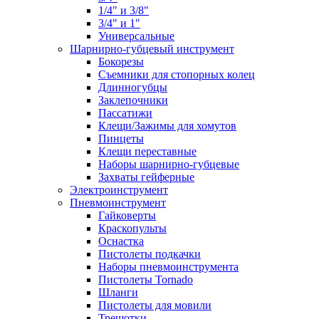
1/4" и 3/8"
3/4" и 1"
Универсальные
Шарнирно-губцевый инструмент
Бокорезы
Съемники для стопорных колец
Длинногубцы
Заклепочники
Пассатижи
Клещи/Зажимы для хомутов
Пинцеты
Клещи переставные
Наборы шарнирно-губцевые
Захваты гейферные
Электроинструмент
Пневмоинструмент
Гайковерты
Краскопульты
Оснастка
Пистолеты подкачки
Наборы пневмоинструмента
Пистолеты Tornado
Шланги
Пистолеты для мовили
Трещотки