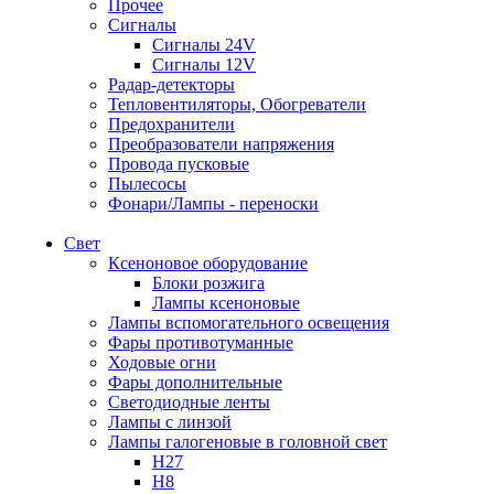
Прочее
Сигналы
Сигналы 24V
Сигналы 12V
Радар-детекторы
Тепловентиляторы, Обогреватели
Предохранители
Преобразователи напряжения
Провода пусковые
Пылесосы
Фонари/Лампы - переноски
Свет
Ксеноновое оборудование
Блоки розжига
Лампы ксеноновые
Лампы вспомогательного освещения
Фары противотуманные
Ходовые огни
Фары дополнительные
Светодиодные ленты
Лампы с линзой
Лампы галогеновые в головной свет
H27
H8