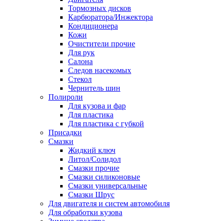
Тормозных дисков
Карбюратора/Инжектора
Кондиционера
Кожи
Очистители прочие
Для рук
Салона
Следов насекомых
Стекол
Чернитель шин
Полироли
Для кузова и фар
Для пластика
Для пластика с губкой
Присадки
Смазки
Жидкий ключ
Литол/Солидол
Смазки прочие
Смазки силиконовые
Смазки универсальные
Смазки Шрус
Для двигателя и систем автомобиля
Для обработки кузова