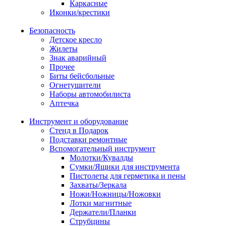
Каркасные
Иконки/крестики
Безопасность
Детское кресло
Жилеты
Знак аварийный
Прочее
Биты бейсбольные
Огнетушители
Наборы автомобилиста
Аптечка
Инструмент и оборудование
Стенд в Подарок
Подставки ремонтные
Вспомогательный инструмент
Молотки/Кувалды
Сумки/Ящики для инструмента
Пистолеты для герметика и пены
Захваты/Зеркала
Ножи/Ножницы/Ножовки
Лотки магнитные
Держатели/Планки
Струбцины