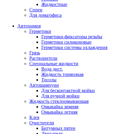
Жидкостные
Спреи
Для дома/офиса
Автохимия
Герметики
Герметики-фиксаторы резьбы
Герметики силиконовые
Герметики системы охлаждения
Грязь
Растворители
Специальные жидкости
Вода дист.
Жидкость тормозная
Тосолы
Автошампуни
Для бесконтактной мойки
Для ручной мойки
Жидкость стеклоомывающая
Омывайка зимняя
Омывайка летняя
Клея
Очистители
Битумных пятен
Двигателя