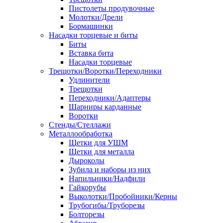
Пистолеты продувочные
Молотки/Дрели
Бормашинки
Насадки торцевые и биты
Биты
Вставка бита
Насадки торцевые
Трещотки/Воротки/Переходники
Удлинители
Трещотки
Переходники/Адаптеры
Шарниры карданные
Воротки
Стенды/Стеллажи
Металлообработка
Щетки для УШМ
Щетки для металла
Дыроколы
Зубила и наборы из них
Напильники/Надфили
Гайкорубы
Выколотки/Пробойники/Керны
Трубогибы/Труборезы
Болторезы