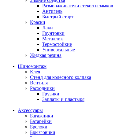
Зимние средства
Размораживатели стекол и замков
Антигель
Быстрый старт
Краски
Лаки
Грунтовки
Металлик
Термостойкие
Универсальные
Жидкая резина
Шиномонтаж
Клея
Стенд для колёсного колпака
Вентиля
Расходники
Грузики
Заплаты и пластыря
Аксессуары
Багажники
Батарейки
Брелоки
Брызговики