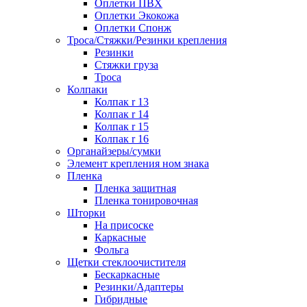
Оплетки ПВХ
Оплетки Экокожа
Оплетки Спонж
Троса/Стяжки/Резинки крепления
Резинки
Стяжки груза
Троса
Колпаки
Колпак r 13
Колпак r 14
Колпак r 15
Колпак r 16
Органайзеры/сумки
Элемент крепления ном знака
Пленка
Пленка защитная
Пленка тонировочная
Шторки
На присоске
Каркасные
Фольга
Щетки стеклоочистителя
Бескаркасные
Резинки/Адаптеры
Гибридные