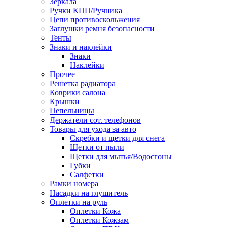
Зеркала
Ручки КПП/Ручника
Цепи противоскольжения
Заглушки ремня безопасности
Тенты
Знаки и наклейки
Знаки
Наклейки
Прочее
Решетка радиатора
Коврики салона
Крышки
Пепельницы
Держатели сот. телефонов
Товары для ухода за авто
Скребки и щетки для снега
Щетки от пыли
Щетки для мытья/Водосгоны
Губки
Салфетки
Рамки номера
Насадки на глушитель
Оплетки на руль
Оплетки Кожа
Оплетки Кожзам