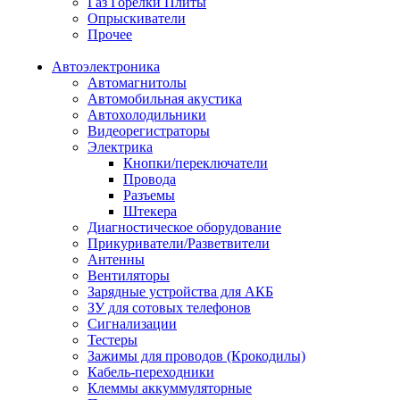
Газ Горелки Плиты
Опрыскиватели
Прочее
Автоэлектроника
Автомагнитолы
Автомобильная акустика
Автохолодильники
Видеорегистраторы
Электрика
Кнопки/переключатели
Провода
Разъемы
Штекера
Диагностическое оборудование
Прикуриватели/Разветвители
Антенны
Вентиляторы
Зарядные устройства для АКБ
ЗУ для сотовых телефонов
Сигнализации
Тестеры
Зажимы для проводов (Крокодилы)
Кабель-переходники
Клеммы аккуммуляторные