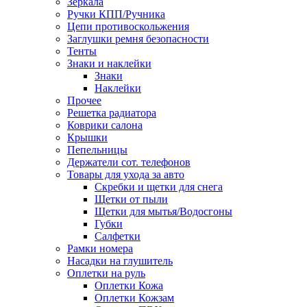
Зеркала
Ручки КПП/Ручника
Цепи противоскольжения
Заглушки ремня безопасности
Тенты
Знаки и наклейки
Знаки
Наклейки
Прочее
Решетка радиатора
Коврики салона
Крышки
Пепельницы
Держатели сот. телефонов
Товары для ухода за авто
Скребки и щетки для снега
Щетки от пыли
Щетки для мытья/Водосгоны
Губки
Салфетки
Рамки номера
Насадки на глушитель
Оплетки на руль
Оплетки Кожа
Оплетки Кожзам