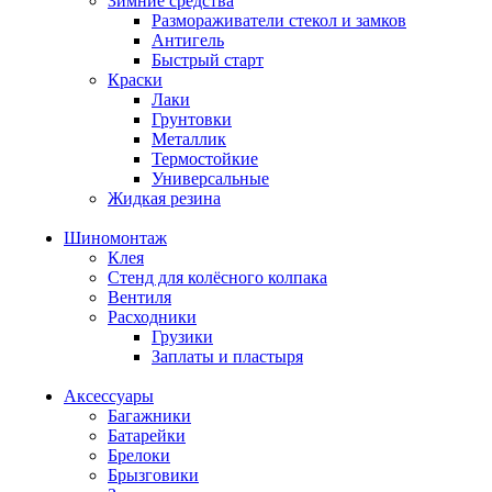
Зимние средства
Размораживатели стекол и замков
Антигель
Быстрый старт
Краски
Лаки
Грунтовки
Металлик
Термостойкие
Универсальные
Жидкая резина
Шиномонтаж
Клея
Стенд для колёсного колпака
Вентиля
Расходники
Грузики
Заплаты и пластыря
Аксессуары
Багажники
Батарейки
Брелоки
Брызговики