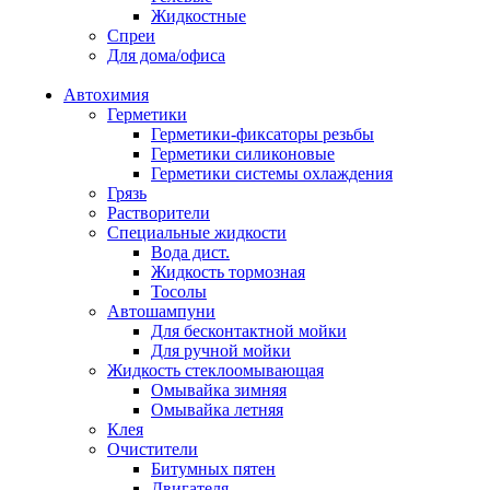
Жидкостные
Спреи
Для дома/офиса
Автохимия
Герметики
Герметики-фиксаторы резьбы
Герметики силиконовые
Герметики системы охлаждения
Грязь
Растворители
Специальные жидкости
Вода дист.
Жидкость тормозная
Тосолы
Автошампуни
Для бесконтактной мойки
Для ручной мойки
Жидкость стеклоомывающая
Омывайка зимняя
Омывайка летняя
Клея
Очистители
Битумных пятен
Двигателя