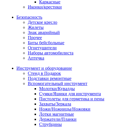
Каркасные
Иконки/крестики
Безопасность
Детское кресло
Жилеты
Знак аварийный
Прочее
Биты бейсбольные
Огнетушители
Наборы автомобилиста
Аптечка
Инструмент и оборудование
Стенд в Подарок
Подставки ремонтные
Вспомогательный инструмент
Молотки/Кувалды
Сумки/Ящики для инструмента
Пистолеты для герметика и пены
Захваты/Зеркала
Ножи/Ножницы/Ножовки
Лотки магнитные
Держатели/Планки
Струбцины