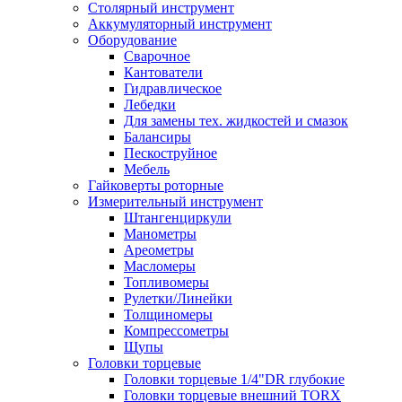
Столярный инструмент
Аккумуляторный инструмент
Оборудование
Сварочное
Кантователи
Гидравлическое
Лебедки
Для замены тех. жидкостей и смазок
Балансиры
Пескоструйное
Мебель
Гайковерты роторные
Измерительный инструмент
Штангенциркули
Манометры
Ареометры
Масломеры
Топливомеры
Рулетки/Линейки
Толщиномеры
Компрессометры
Щупы
Головки торцевые
Головки торцевые 1/4"DR глубокие
Головки торцевые внешний TORX