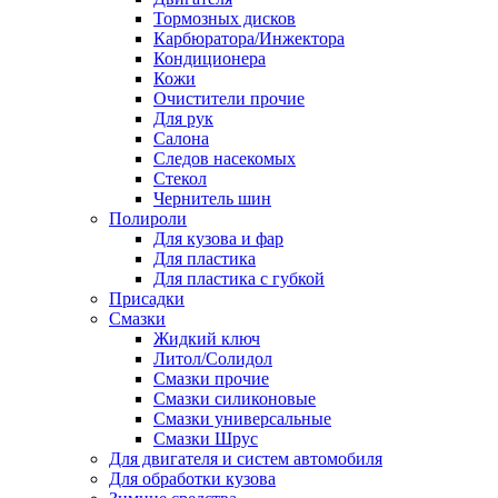
Тормозных дисков
Карбюратора/Инжектора
Кондиционера
Кожи
Очистители прочие
Для рук
Салона
Следов насекомых
Стекол
Чернитель шин
Полироли
Для кузова и фар
Для пластика
Для пластика с губкой
Присадки
Смазки
Жидкий ключ
Литол/Солидол
Смазки прочие
Смазки силиконовые
Смазки универсальные
Смазки Шрус
Для двигателя и систем автомобиля
Для обработки кузова