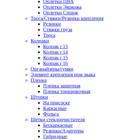
Оплетки ПВХ
Оплетки Экокожа
Оплетки Спонж
Троса/Стяжки/Резинки крепления
Резинки
Стяжки груза
Троса
Колпаки
Колпак r 13
Колпак r 14
Колпак r 15
Колпак r 16
Органайзеры/сумки
Элемент крепления ном знака
Пленка
Пленка защитная
Пленка тонировочная
Шторки
На присоске
Каркасные
Фольга
Щетки стеклоочистителя
Бескаркасные
Резинки/Адаптеры
Гибридные