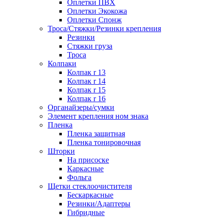
Оплетки ПВХ
Оплетки Экокожа
Оплетки Спонж
Троса/Стяжки/Резинки крепления
Резинки
Стяжки груза
Троса
Колпаки
Колпак r 13
Колпак r 14
Колпак r 15
Колпак r 16
Органайзеры/сумки
Элемент крепления ном знака
Пленка
Пленка защитная
Пленка тонировочная
Шторки
На присоске
Каркасные
Фольга
Щетки стеклоочистителя
Бескаркасные
Резинки/Адаптеры
Гибридные