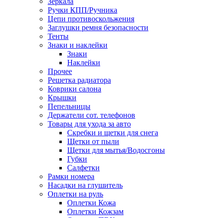
Зеркала
Ручки КПП/Ручника
Цепи противоскольжения
Заглушки ремня безопасности
Тенты
Знаки и наклейки
Знаки
Наклейки
Прочее
Решетка радиатора
Коврики салона
Крышки
Пепельницы
Держатели сот. телефонов
Товары для ухода за авто
Скребки и щетки для снега
Щетки от пыли
Щетки для мытья/Водосгоны
Губки
Салфетки
Рамки номера
Насадки на глушитель
Оплетки на руль
Оплетки Кожа
Оплетки Кожзам