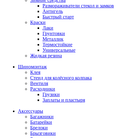
Зимние средства
Размораживатели стекол и замков
Антигель
Быстрый старт
Краски
Лаки
Грунтовки
Металлик
Термостойкие
Универсальные
Жидкая резина
Шиномонтаж
Клея
Стенд для колёсного колпака
Вентиля
Расходники
Грузики
Заплаты и пластыря
Аксессуары
Багажники
Батарейки
Брелоки
Брызговики