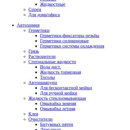
Жидкостные
Спреи
Для дома/офиса
Автохимия
Герметики
Герметики-фиксаторы резьбы
Герметики силиконовые
Герметики системы охлаждения
Грязь
Растворители
Специальные жидкости
Вода дист.
Жидкость тормозная
Тосолы
Автошампуни
Для бесконтактной мойки
Для ручной мойки
Жидкость стеклоомывающая
Омывайка зимняя
Омывайка летняя
Клея
Очистители
Битумных пятен
Двигателя