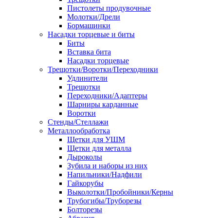
Пистолеты продувочные
Молотки/Дрели
Бормашинки
Насадки торцевые и биты
Биты
Вставка бита
Насадки торцевые
Трещотки/Воротки/Переходники
Удлинители
Трещотки
Переходники/Адаптеры
Шарниры карданные
Воротки
Стенды/Стеллажи
Металлообработка
Щетки для УШМ
Щетки для металла
Дыроколы
Зубила и наборы из них
Напильники/Надфили
Гайкорубы
Выколотки/Пробойники/Керны
Трубогибы/Труборезы
Болторезы