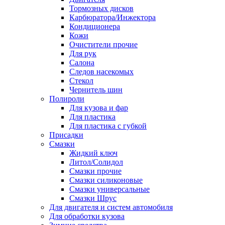
Тормозных дисков
Карбюратора/Инжектора
Кондиционера
Кожи
Очистители прочие
Для рук
Салона
Следов насекомых
Стекол
Чернитель шин
Полироли
Для кузова и фар
Для пластика
Для пластика с губкой
Присадки
Смазки
Жидкий ключ
Литол/Солидол
Смазки прочие
Смазки силиконовые
Смазки универсальные
Смазки Шрус
Для двигателя и систем автомобиля
Для обработки кузова