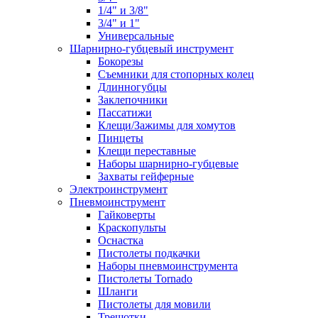
1/4" и 3/8"
3/4" и 1"
Универсальные
Шарнирно-губцевый инструмент
Бокорезы
Съемники для стопорных колец
Длинногубцы
Заклепочники
Пассатижи
Клещи/Зажимы для хомутов
Пинцеты
Клещи переставные
Наборы шарнирно-губцевые
Захваты гейферные
Электроинструмент
Пневмоинструмент
Гайковерты
Краскопульты
Оснастка
Пистолеты подкачки
Наборы пневмоинструмента
Пистолеты Tornado
Шланги
Пистолеты для мовили
Трещотки