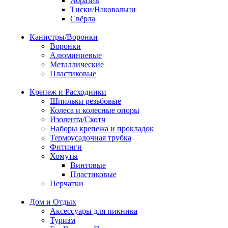
Абразив
Тиски/Наковальни
Свёрла
Канистры/Воронки
Воронки
Алюминиевые
Металлические
Пластиковые
Крепеж и Расходники
Шпильки резьбовые
Колеса и колесные опоры
Изолента/Скотч
Наборы крепежа и прокладок
Термоусадочная трубка
Фитинги
Хомуты
Винтовые
Пластиковые
Перчатки
Дом и Отдых
Аксессуары для пикника
Туризм