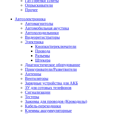
Газ Горелки Плиты
Опрыскиватели
Прочее
Автоэлектроника
Автомагнитолы
Автомобильная акустика
Автохолодильники
Видеорегистраторы
Электрика
Кнопки/переключатели
Провода
Разъемы
Штекера
Диагностическое оборудование
Прикуриватели/Разветвители
Антенны
Вентиляторы
Зарядные устройства для АКБ
ЗУ для сотовых телефонов
Сигнализации
Тестеры
Зажимы для проводов (Крокодилы)
Кабель-переходники
Клеммы аккуммуляторные