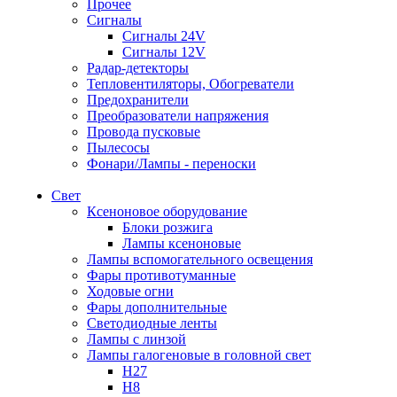
Прочее
Сигналы
Сигналы 24V
Сигналы 12V
Радар-детекторы
Тепловентиляторы, Обогреватели
Предохранители
Преобразователи напряжения
Провода пусковые
Пылесосы
Фонари/Лампы - переноски
Свет
Ксеноновое оборудование
Блоки розжига
Лампы ксеноновые
Лампы вспомогательного освещения
Фары противотуманные
Ходовые огни
Фары дополнительные
Светодиодные ленты
Лампы с линзой
Лампы галогеновые в головной свет
H27
H8