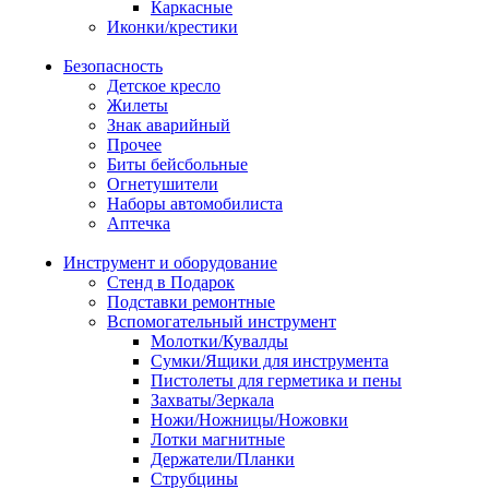
Каркасные
Иконки/крестики
Безопасность
Детское кресло
Жилеты
Знак аварийный
Прочее
Биты бейсбольные
Огнетушители
Наборы автомобилиста
Аптечка
Инструмент и оборудование
Стенд в Подарок
Подставки ремонтные
Вспомогательный инструмент
Молотки/Кувалды
Сумки/Ящики для инструмента
Пистолеты для герметика и пены
Захваты/Зеркала
Ножи/Ножницы/Ножовки
Лотки магнитные
Держатели/Планки
Струбцины