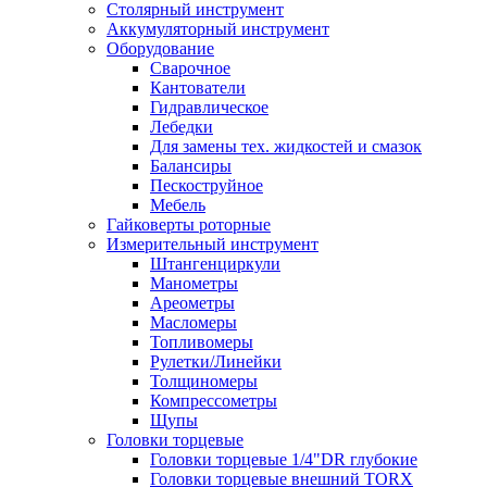
Столярный инструмент
Аккумуляторный инструмент
Оборудование
Сварочное
Кантователи
Гидравлическое
Лебедки
Для замены тех. жидкостей и смазок
Балансиры
Пескоструйное
Мебель
Гайковерты роторные
Измерительный инструмент
Штангенциркули
Манометры
Ареометры
Масломеры
Топливомеры
Рулетки/Линейки
Толщиномеры
Компрессометры
Щупы
Головки торцевые
Головки торцевые 1/4"DR глубокие
Головки торцевые внешний TORX