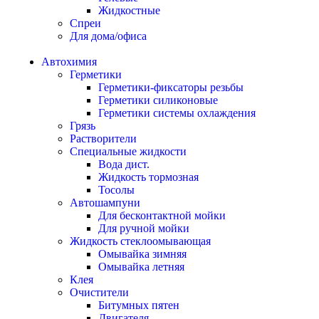
Жидкостные
Спреи
Для дома/офиса
Автохимия
Герметики
Герметики-фиксаторы резьбы
Герметики силиконовые
Герметики системы охлаждения
Грязь
Растворители
Специальные жидкости
Вода дист.
Жидкость тормозная
Тосолы
Автошампуни
Для бесконтактной мойки
Для ручной мойки
Жидкость стеклоомывающая
Омывайка зимняя
Омывайка летняя
Клея
Очистители
Битумных пятен
Двигателя