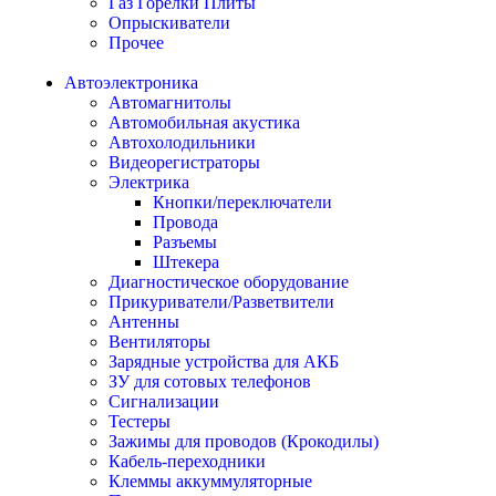
Газ Горелки Плиты
Опрыскиватели
Прочее
Автоэлектроника
Автомагнитолы
Автомобильная акустика
Автохолодильники
Видеорегистраторы
Электрика
Кнопки/переключатели
Провода
Разъемы
Штекера
Диагностическое оборудование
Прикуриватели/Разветвители
Антенны
Вентиляторы
Зарядные устройства для АКБ
ЗУ для сотовых телефонов
Сигнализации
Тестеры
Зажимы для проводов (Крокодилы)
Кабель-переходники
Клеммы аккуммуляторные