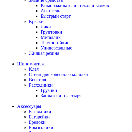
Зимние средства
Размораживатели стекол и замков
Антигель
Быстрый старт
Краски
Лаки
Грунтовки
Металлик
Термостойкие
Универсальные
Жидкая резина
Шиномонтаж
Клея
Стенд для колёсного колпака
Вентиля
Расходники
Грузики
Заплаты и пластыря
Аксессуары
Багажники
Батарейки
Брелоки
Брызговики