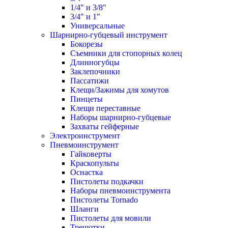
1/4" и 3/8"
3/4" и 1"
Универсальные
Шарнирно-губцевый инструмент
Бокорезы
Съемники для стопорных колец
Длинногубцы
Заклепочники
Пассатижи
Клещи/Зажимы для хомутов
Пинцеты
Клещи переставные
Наборы шарнирно-губцевые
Захваты гейферные
Электроинструмент
Пневмоинструмент
Гайковерты
Краскопульты
Оснастка
Пистолеты подкачки
Наборы пневмоинструмента
Пистолеты Tornado
Шланги
Пистолеты для мовили
Трещотки