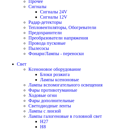
Прочее
Сигналы
Сигналы 24V
Сигналы 12V
Радар-детекторы
Тепловентиляторы, Обогреватели
Предохранители
Преобразователи напряжения
Провода пусковые
Пылесосы
Фонари/Лампы - переноски
Свет
Ксеноновое оборудование
Блоки розжига
Лампы ксеноновые
Лампы вспомогательного освещения
Фары противотуманные
Ходовые огни
Фары дополнительные
Светодиодные ленты
Лампы с линзой
Лампы галогеновые в головной свет
H27
H8