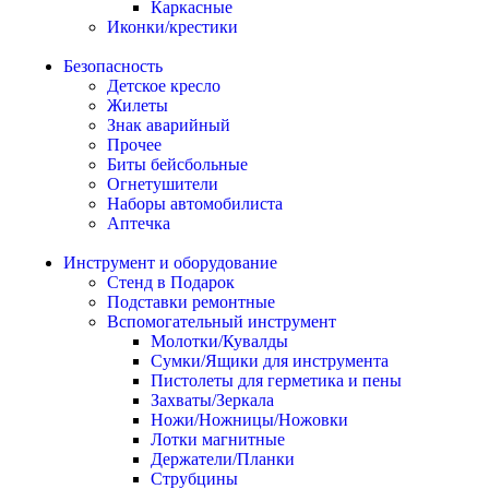
Каркасные
Иконки/крестики
Безопасность
Детское кресло
Жилеты
Знак аварийный
Прочее
Биты бейсбольные
Огнетушители
Наборы автомобилиста
Аптечка
Инструмент и оборудование
Стенд в Подарок
Подставки ремонтные
Вспомогательный инструмент
Молотки/Кувалды
Сумки/Ящики для инструмента
Пистолеты для герметика и пены
Захваты/Зеркала
Ножи/Ножницы/Ножовки
Лотки магнитные
Держатели/Планки
Струбцины