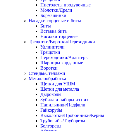
Пистолеты продувочные
Молотки/Дрели
Бормашинки
Насадки торцевые и биты
Биты
Вставка бита
Насадки торцевые
Трещотки/Воротки/Переходники
Удлинители
Трещотки
Переходники/Адаптеры
Шарниры карданные
Воротки
Стенды/Стеллажи
Металлообработка
Щетки для УШМ
Щетки для металла
Дыроколы
Зубила и наборы из них
Напильники/Надфили
Гайкорубы
Выколотки/Пробойники/Керны
Трубогибы/Труборезы
Болторезы