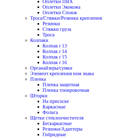
Оплетки ПВХ
Оплетки Экокожа
Оплетки Спонж
Троса/Стяжки/Резинки крепления
Резинки
Стяжки груза
Троса
Колпаки
Колпак r 13
Колпак r 14
Колпак r 15
Колпак r 16
Органайзеры/сумки
Элемент крепления ном знака
Пленка
Пленка защитная
Пленка тонировочная
Шторки
На присоске
Каркасные
Фольга
Щетки стеклоочистителя
Бескаркасные
Резинки/Адаптеры
Гибридные