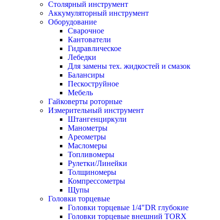
Столярный инструмент
Аккумуляторный инструмент
Оборудование
Сварочное
Кантователи
Гидравлическое
Лебедки
Для замены тех. жидкостей и смазок
Балансиры
Пескоструйное
Мебель
Гайковерты роторные
Измерительный инструмент
Штангенциркули
Манометры
Ареометры
Масломеры
Топливомеры
Рулетки/Линейки
Толщиномеры
Компрессометры
Щупы
Головки торцевые
Головки торцевые 1/4"DR глубокие
Головки торцевые внешний TORX