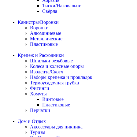
Абразив
Тиски/Наковальни
Свёрла
Канистры/Воронки
Воронки
Алюминиевые
Металлические
Пластиковые
Крепеж и Расходники
Шпильки резьбовые
Колеса и колесные опоры
Изолента/Скотч
Наборы крепежа и прокладок
Термоусадочная трубка
Фитинги
Хомуты
Винтовые
Пластиковые
Перчатки
Дом и Отдых
Аксессуары для пикника
Туризм