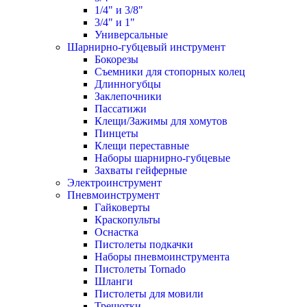
1/4" и 3/8"
3/4" и 1"
Универсальные
Шарнирно-губцевый инструмент
Бокорезы
Съемники для стопорных колец
Длинногубцы
Заклепочники
Пассатижи
Клещи/Зажимы для хомутов
Пинцеты
Клещи переставные
Наборы шарнирно-губцевые
Захваты гейферные
Электроинструмент
Пневмоинструмент
Гайковерты
Краскопульты
Оснастка
Пистолеты подкачки
Наборы пневмоинструмента
Пистолеты Tornado
Шланги
Пистолеты для мовили
Трещотки