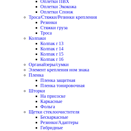
Оплетки ПВХ
Оплетки Экокожа
Оплетки Спонж
Троса/Стяжки/Резинки крепления
Резинки
Стяжки груза
Троса
Колпаки
Колпак r 13
Колпак r 14
Колпак r 15
Колпак r 16
Органайзеры/сумки
Элемент крепления ном знака
Пленка
Пленка защитная
Пленка тонировочная
Шторки
На присоске
Каркасные
Фольга
Щетки стеклоочистителя
Бескаркасные
Резинки/Адаптеры
Гибридные