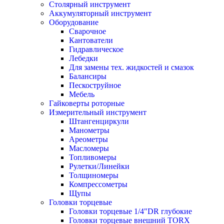
Столярный инструмент
Аккумуляторный инструмент
Оборудование
Сварочное
Кантователи
Гидравлическое
Лебедки
Для замены тех. жидкостей и смазок
Балансиры
Пескоструйное
Мебель
Гайковерты роторные
Измерительный инструмент
Штангенциркули
Манометры
Ареометры
Масломеры
Топливомеры
Рулетки/Линейки
Толщиномеры
Компрессометры
Щупы
Головки торцевые
Головки торцевые 1/4"DR глубокие
Головки торцевые внешний TORX