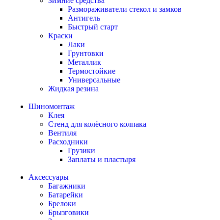
Зимние средства
Размораживатели стекол и замков
Антигель
Быстрый старт
Краски
Лаки
Грунтовки
Металлик
Термостойкие
Универсальные
Жидкая резина
Шиномонтаж
Клея
Стенд для колёсного колпака
Вентиля
Расходники
Грузики
Заплаты и пластыря
Аксессуары
Багажники
Батарейки
Брелоки
Брызговики