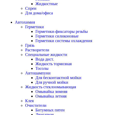
Жидкостные
Спреи
Для дома/офиса
Автохимия
Герметики
Герметики-фиксаторы резьбы
Герметики силиконовые
Герметики системы охлаждения
Грязь
Растворители
Специальные жидкости
Вода дист.
Жидкость тормозная
Тосолы
Автошампуни
Для бесконтактной мойки
Для ручной мойки
Жидкость стеклоомывающая
Омывайка зимняя
Омывайка летняя
Клея
Очистители
Битумных пятен
Двигателя