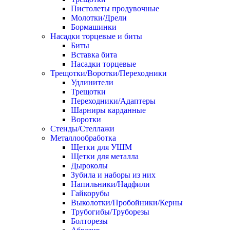
Пистолеты продувочные
Молотки/Дрели
Бормашинки
Насадки торцевые и биты
Биты
Вставка бита
Насадки торцевые
Трещотки/Воротки/Переходники
Удлинители
Трещотки
Переходники/Адаптеры
Шарниры карданные
Воротки
Стенды/Стеллажи
Металлообработка
Щетки для УШМ
Щетки для металла
Дыроколы
Зубила и наборы из них
Напильники/Надфили
Гайкорубы
Выколотки/Пробойники/Керны
Трубогибы/Труборезы
Болторезы