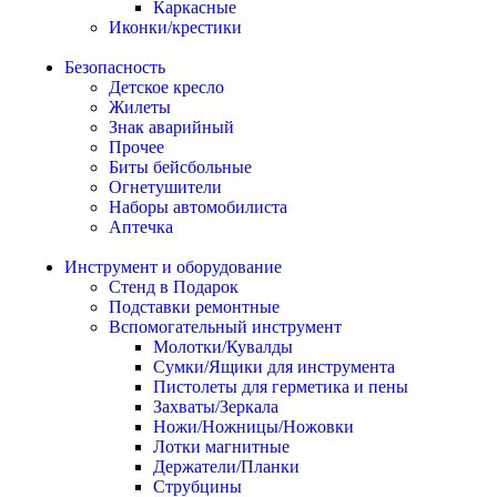
Каркасные
Иконки/крестики
Безопасность
Детское кресло
Жилеты
Знак аварийный
Прочее
Биты бейсбольные
Огнетушители
Наборы автомобилиста
Аптечка
Инструмент и оборудование
Стенд в Подарок
Подставки ремонтные
Вспомогательный инструмент
Молотки/Кувалды
Сумки/Ящики для инструмента
Пистолеты для герметика и пены
Захваты/Зеркала
Ножи/Ножницы/Ножовки
Лотки магнитные
Держатели/Планки
Струбцины