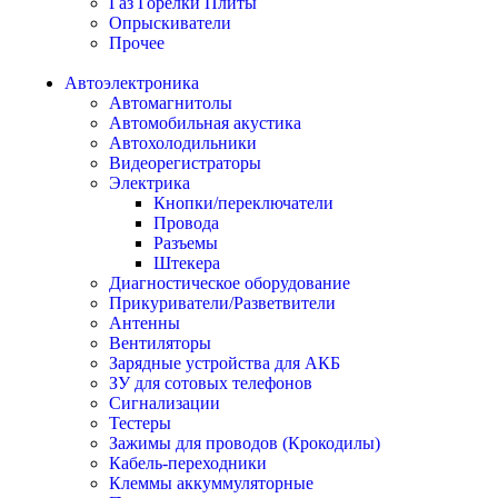
Газ Горелки Плиты
Опрыскиватели
Прочее
Автоэлектроника
Автомагнитолы
Автомобильная акустика
Автохолодильники
Видеорегистраторы
Электрика
Кнопки/переключатели
Провода
Разъемы
Штекера
Диагностическое оборудование
Прикуриватели/Разветвители
Антенны
Вентиляторы
Зарядные устройства для АКБ
ЗУ для сотовых телефонов
Сигнализации
Тестеры
Зажимы для проводов (Крокодилы)
Кабель-переходники
Клеммы аккуммуляторные