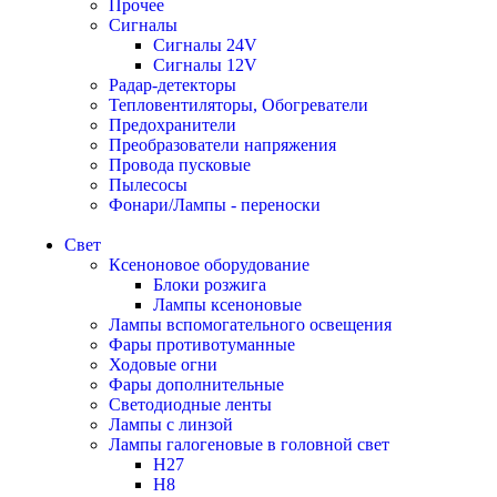
Прочее
Сигналы
Сигналы 24V
Сигналы 12V
Радар-детекторы
Тепловентиляторы, Обогреватели
Предохранители
Преобразователи напряжения
Провода пусковые
Пылесосы
Фонари/Лампы - переноски
Свет
Ксеноновое оборудование
Блоки розжига
Лампы ксеноновые
Лампы вспомогательного освещения
Фары противотуманные
Ходовые огни
Фары дополнительные
Светодиодные ленты
Лампы с линзой
Лампы галогеновые в головной свет
H27
H8