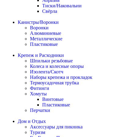
Абразив
Тиски/Наковальни
Свёрла
Канистры/Воронки
Воронки
Алюминиевые
Металлические
Пластиковые
Крепеж и Расходники
Шпильки резьбовые
Колеса и колесные опоры
Изолента/Скотч
Наборы крепежа и прокладок
Термоусадочная трубка
Фитинги
Хомуты
Винтовые
Пластиковые
Перчатки
Дом и Отдых
Аксессуары для пикника
Туризм