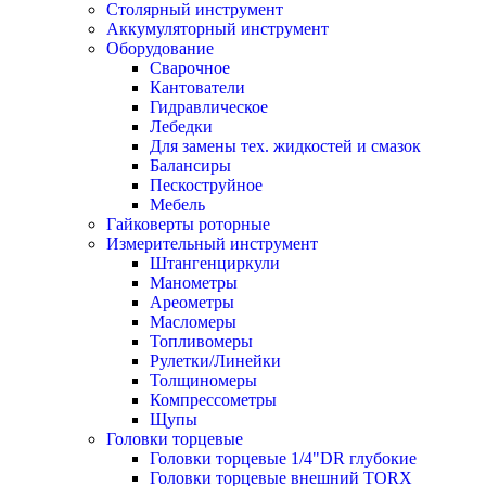
Столярный инструмент
Аккумуляторный инструмент
Оборудование
Сварочное
Кантователи
Гидравлическое
Лебедки
Для замены тех. жидкостей и смазок
Балансиры
Пескоструйное
Мебель
Гайковерты роторные
Измерительный инструмент
Штангенциркули
Манометры
Ареометры
Масломеры
Топливомеры
Рулетки/Линейки
Толщиномеры
Компрессометры
Щупы
Головки торцевые
Головки торцевые 1/4"DR глубокие
Головки торцевые внешний TORX