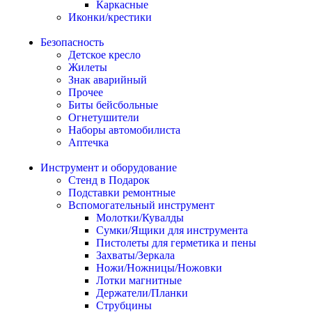
Каркасные
Иконки/крестики
Безопасность
Детское кресло
Жилеты
Знак аварийный
Прочее
Биты бейсбольные
Огнетушители
Наборы автомобилиста
Аптечка
Инструмент и оборудование
Стенд в Подарок
Подставки ремонтные
Вспомогательный инструмент
Молотки/Кувалды
Сумки/Ящики для инструмента
Пистолеты для герметика и пены
Захваты/Зеркала
Ножи/Ножницы/Ножовки
Лотки магнитные
Держатели/Планки
Струбцины