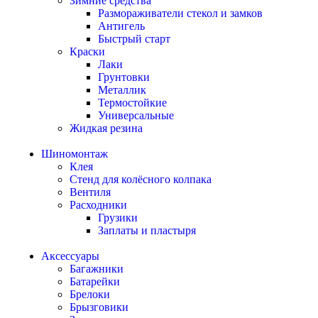
Зимние средства
Размораживатели стекол и замков
Антигель
Быстрый старт
Краски
Лаки
Грунтовки
Металлик
Термостойкие
Универсальные
Жидкая резина
Шиномонтаж
Клея
Стенд для колёсного колпака
Вентиля
Расходники
Грузики
Заплаты и пластыря
Аксессуары
Багажники
Батарейки
Брелоки
Брызговики