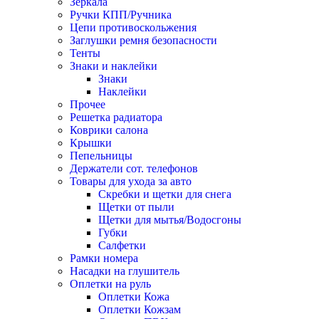
Зеркала
Ручки КПП/Ручника
Цепи противоскольжения
Заглушки ремня безопасности
Тенты
Знаки и наклейки
Знаки
Наклейки
Прочее
Решетка радиатора
Коврики салона
Крышки
Пепельницы
Держатели сот. телефонов
Товары для ухода за авто
Скребки и щетки для снега
Щетки от пыли
Щетки для мытья/Водосгоны
Губки
Салфетки
Рамки номера
Насадки на глушитель
Оплетки на руль
Оплетки Кожа
Оплетки Кожзам