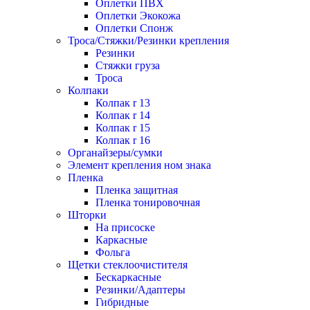
Оплетки ПВХ
Оплетки Экокожа
Оплетки Спонж
Троса/Стяжки/Резинки крепления
Резинки
Стяжки груза
Троса
Колпаки
Колпак r 13
Колпак r 14
Колпак r 15
Колпак r 16
Органайзеры/сумки
Элемент крепления ном знака
Пленка
Пленка защитная
Пленка тонировочная
Шторки
На присоске
Каркасные
Фольга
Щетки стеклоочистителя
Бескаркасные
Резинки/Адаптеры
Гибридные