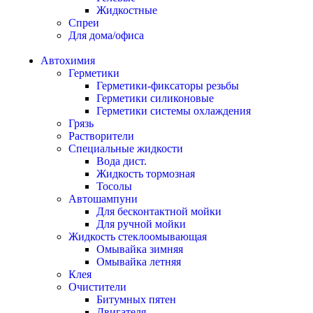
Жидкостные
Спреи
Для дома/офиса
Автохимия
Герметики
Герметики-фиксаторы резьбы
Герметики силиконовые
Герметики системы охлаждения
Грязь
Растворители
Специальные жидкости
Вода дист.
Жидкость тормозная
Тосолы
Автошампуни
Для бесконтактной мойки
Для ручной мойки
Жидкость стеклоомывающая
Омывайка зимняя
Омывайка летняя
Клея
Очистители
Битумных пятен
Двигателя