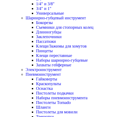
1/4" и 3/8"
3/4" и 1"
Универсальные
Шарнирно-губцевый инструмент
Бокорезы
Съемники для стопорных колец
Длинногубцы
Заклепочники
Пассатижи
Клещи/Зажимы для хомутов
Пинцеты
Клещи переставные
Наборы шарнирно-губцевые
Захваты гейферные
Электроинструмент
Пневмоинструмент
Гайковерты
Краскопульты
Оснастка
Пистолеты подкачки
Наборы пневмоинструмента
Пистолеты Tornado
Шланги
Пистолеты для мовили
Трещотки