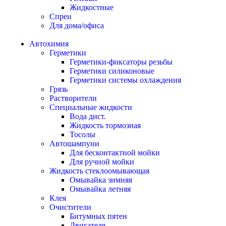
Жидкостные
Спреи
Для дома/офиса
Автохимия
Герметики
Герметики-фиксаторы резьбы
Герметики силиконовые
Герметики системы охлаждения
Грязь
Растворители
Специальные жидкости
Вода дист.
Жидкость тормозная
Тосолы
Автошампуни
Для бесконтактной мойки
Для ручной мойки
Жидкость стеклоомывающая
Омывайка зимняя
Омывайка летняя
Клея
Очистители
Битумных пятен
Двигателя