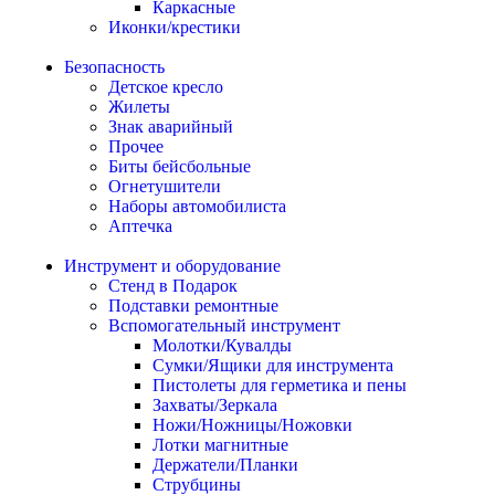
Каркасные
Иконки/крестики
Безопасность
Детское кресло
Жилеты
Знак аварийный
Прочее
Биты бейсбольные
Огнетушители
Наборы автомобилиста
Аптечка
Инструмент и оборудование
Стенд в Подарок
Подставки ремонтные
Вспомогательный инструмент
Молотки/Кувалды
Сумки/Ящики для инструмента
Пистолеты для герметика и пены
Захваты/Зеркала
Ножи/Ножницы/Ножовки
Лотки магнитные
Держатели/Планки
Струбцины