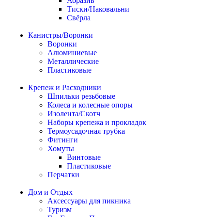
Абразив
Тиски/Наковальни
Свёрла
Канистры/Воронки
Воронки
Алюминиевые
Металлические
Пластиковые
Крепеж и Расходники
Шпильки резьбовые
Колеса и колесные опоры
Изолента/Скотч
Наборы крепежа и прокладок
Термоусадочная трубка
Фитинги
Хомуты
Винтовые
Пластиковые
Перчатки
Дом и Отдых
Аксессуары для пикника
Туризм