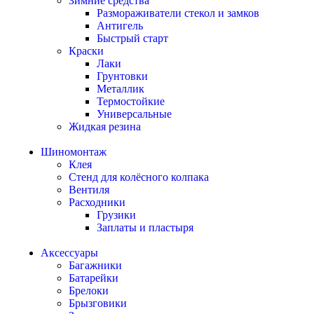
Зимние средства
Размораживатели стекол и замков
Антигель
Быстрый старт
Краски
Лаки
Грунтовки
Металлик
Термостойкие
Универсальные
Жидкая резина
Шиномонтаж
Клея
Стенд для колёсного колпака
Вентиля
Расходники
Грузики
Заплаты и пластыря
Аксессуары
Багажники
Батарейки
Брелоки
Брызговики