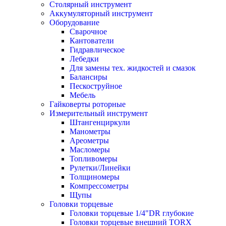
Столярный инструмент
Аккумуляторный инструмент
Оборудование
Сварочное
Кантователи
Гидравлическое
Лебедки
Для замены тех. жидкостей и смазок
Балансиры
Пескоструйное
Мебель
Гайковерты роторные
Измерительный инструмент
Штангенциркули
Манометры
Ареометры
Масломеры
Топливомеры
Рулетки/Линейки
Толщиномеры
Компрессометры
Щупы
Головки торцевые
Головки торцевые 1/4"DR глубокие
Головки торцевые внешний TORX