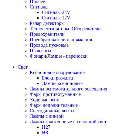
Прочее
Сигналы
Сигналы 24V
Сигналы 12V
Радар-детекторы
Тепловентиляторы, Обогреватели
Предохранители
Преобразователи напряжения
Провода пусковые
Пылесосы
Фонари/Лампы - переноски
Свет
Ксеноновое оборудование
Блоки розжига
Лампы ксеноновые
Лампы вспомогательного освещения
Фары противотуманные
Ходовые огни
Фары дополнительные
Светодиодные ленты
Лампы с линзой
Лампы галогеновые в головной свет
H27
H8