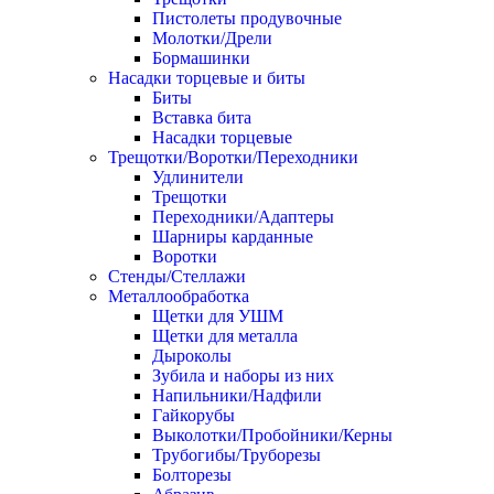
Пистолеты продувочные
Молотки/Дрели
Бормашинки
Насадки торцевые и биты
Биты
Вставка бита
Насадки торцевые
Трещотки/Воротки/Переходники
Удлинители
Трещотки
Переходники/Адаптеры
Шарниры карданные
Воротки
Стенды/Стеллажи
Металлообработка
Щетки для УШМ
Щетки для металла
Дыроколы
Зубила и наборы из них
Напильники/Надфили
Гайкорубы
Выколотки/Пробойники/Керны
Трубогибы/Труборезы
Болторезы