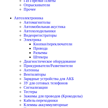
Газ Горелки Плиты
Опрыскиватели
Прочее
Автоэлектроника
Автомагнитолы
Автомобильная акустика
Автохолодильники
Видеорегистраторы
Электрика
Кнопки/переключатели
Провода
Разъемы
Штекера
Диагностическое оборудование
Прикуриватели/Разветвители
Антенны
Вентиляторы
Зарядные устройства для АКБ
ЗУ для сотовых телефонов
Сигнализации
Тестеры
Зажимы для проводов (Крокодилы)
Кабель-переходники
Клеммы аккуммуляторные