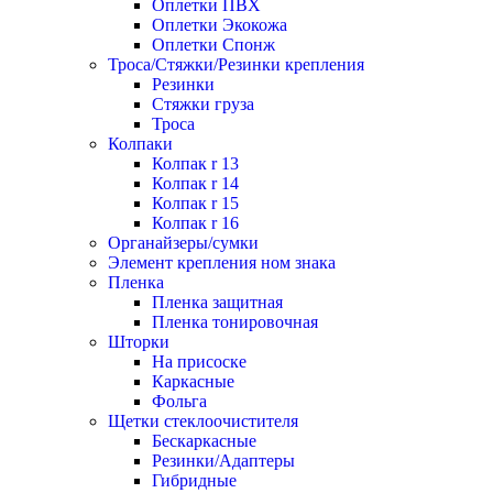
Оплетки ПВХ
Оплетки Экокожа
Оплетки Спонж
Троса/Стяжки/Резинки крепления
Резинки
Стяжки груза
Троса
Колпаки
Колпак r 13
Колпак r 14
Колпак r 15
Колпак r 16
Органайзеры/сумки
Элемент крепления ном знака
Пленка
Пленка защитная
Пленка тонировочная
Шторки
На присоске
Каркасные
Фольга
Щетки стеклоочистителя
Бескаркасные
Резинки/Адаптеры
Гибридные