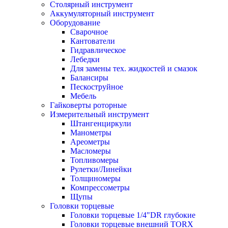
Столярный инструмент
Аккумуляторный инструмент
Оборудование
Сварочное
Кантователи
Гидравлическое
Лебедки
Для замены тех. жидкостей и смазок
Балансиры
Пескоструйное
Мебель
Гайковерты роторные
Измерительный инструмент
Штангенциркули
Манометры
Ареометры
Масломеры
Топливомеры
Рулетки/Линейки
Толщиномеры
Компрессометры
Щупы
Головки торцевые
Головки торцевые 1/4"DR глубокие
Головки торцевые внешний TORX