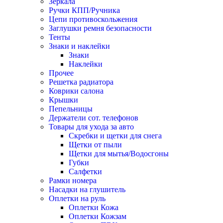
Зеркала
Ручки КПП/Ручника
Цепи противоскольжения
Заглушки ремня безопасности
Тенты
Знаки и наклейки
Знаки
Наклейки
Прочее
Решетка радиатора
Коврики салона
Крышки
Пепельницы
Держатели сот. телефонов
Товары для ухода за авто
Скребки и щетки для снега
Щетки от пыли
Щетки для мытья/Водосгоны
Губки
Салфетки
Рамки номера
Насадки на глушитель
Оплетки на руль
Оплетки Кожа
Оплетки Кожзам