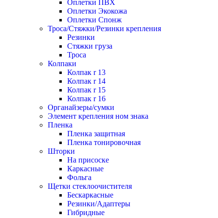
Оплетки ПВХ
Оплетки Экокожа
Оплетки Спонж
Троса/Стяжки/Резинки крепления
Резинки
Стяжки груза
Троса
Колпаки
Колпак r 13
Колпак r 14
Колпак r 15
Колпак r 16
Органайзеры/сумки
Элемент крепления ном знака
Пленка
Пленка защитная
Пленка тонировочная
Шторки
На присоске
Каркасные
Фольга
Щетки стеклоочистителя
Бескаркасные
Резинки/Адаптеры
Гибридные