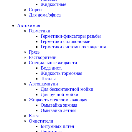
Жидкостные
Спреи
Для дома/офиса
Автохимия
Герметики
Герметики-фиксаторы резьбы
Герметики силиконовые
Герметики системы охлаждения
Грязь
Растворители
Специальные жидкости
Вода дист.
Жидкость тормозная
Тосолы
Автошампуни
Для бесконтактной мойки
Для ручной мойки
Жидкость стеклоомывающая
Омывайка зимняя
Омывайка летняя
Клея
Очистители
Битумных пятен
Двигателя