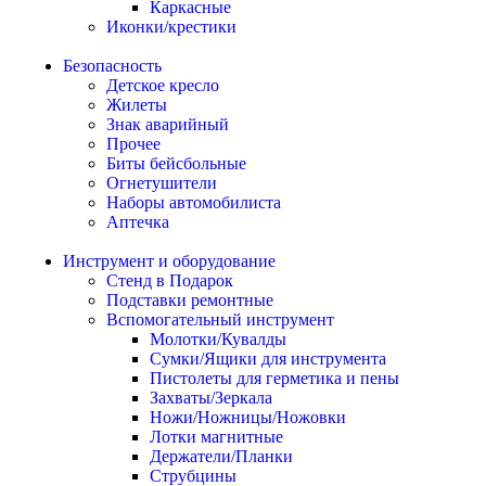
Каркасные
Иконки/крестики
Безопасность
Детское кресло
Жилеты
Знак аварийный
Прочее
Биты бейсбольные
Огнетушители
Наборы автомобилиста
Аптечка
Инструмент и оборудование
Стенд в Подарок
Подставки ремонтные
Вспомогательный инструмент
Молотки/Кувалды
Сумки/Ящики для инструмента
Пистолеты для герметика и пены
Захваты/Зеркала
Ножи/Ножницы/Ножовки
Лотки магнитные
Держатели/Планки
Струбцины