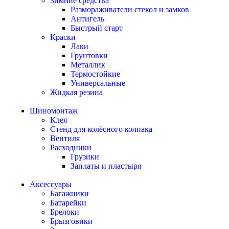
Зимние средства
Размораживатели стекол и замков
Антигель
Быстрый старт
Краски
Лаки
Грунтовки
Металлик
Термостойкие
Универсальные
Жидкая резина
Шиномонтаж
Клея
Стенд для колёсного колпака
Вентиля
Расходники
Грузики
Заплаты и пластыря
Аксессуары
Багажники
Батарейки
Брелоки
Брызговики