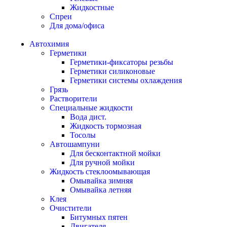
Жидкостные
Спреи
Для дома/офиса
Автохимия
Герметики
Герметики-фиксаторы резьбы
Герметики силиконовые
Герметики системы охлаждения
Грязь
Растворители
Специальные жидкости
Вода дист.
Жидкость тормозная
Тосолы
Автошампуни
Для бесконтактной мойки
Для ручной мойки
Жидкость стеклоомывающая
Омывайка зимняя
Омывайка летняя
Клея
Очистители
Битумных пятен
Двигателя