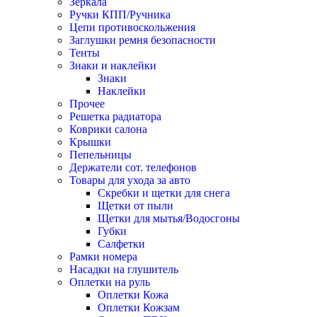
Зеркала
Ручки КПП/Ручника
Цепи противоскольжения
Заглушки ремня безопасности
Тенты
Знаки и наклейки
Знаки
Наклейки
Прочее
Решетка радиатора
Коврики салона
Крышки
Пепельницы
Держатели сот. телефонов
Товары для ухода за авто
Скребки и щетки для снега
Щетки от пыли
Щетки для мытья/Водосгоны
Губки
Салфетки
Рамки номера
Насадки на глушитель
Оплетки на руль
Оплетки Кожа
Оплетки Кожзам