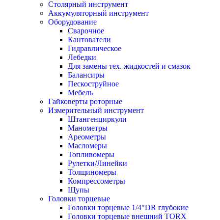
Столярный инструмент
Аккумуляторный инструмент
Оборудование
Сварочное
Кантователи
Гидравлическое
Лебедки
Для замены тех. жидкостей и смазок
Балансиры
Пескоструйное
Мебель
Гайковерты роторные
Измерительный инструмент
Штангенциркули
Манометры
Ареометры
Масломеры
Топливомеры
Рулетки/Линейки
Толщиномеры
Компрессометры
Щупы
Головки торцевые
Головки торцевые 1/4"DR глубокие
Головки торцевые внешний TORX