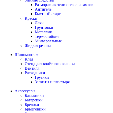
Зимние средства
Размораживатели стекол и замков
Антигель
Быстрый старт
Краски
Лаки
Грунтовки
Металлик
Термостойкие
Универсальные
Жидкая резина
Шиномонтаж
Клея
Стенд для колёсного колпака
Вентиля
Расходники
Грузики
Заплаты и пластыря
Аксессуары
Багажники
Батарейки
Брелоки
Брызговики