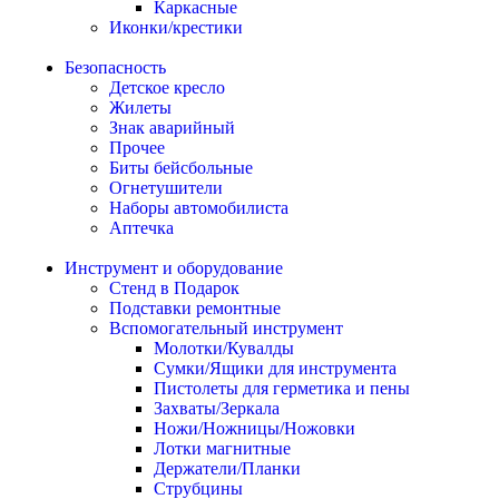
Каркасные
Иконки/крестики
Безопасность
Детское кресло
Жилеты
Знак аварийный
Прочее
Биты бейсбольные
Огнетушители
Наборы автомобилиста
Аптечка
Инструмент и оборудование
Стенд в Подарок
Подставки ремонтные
Вспомогательный инструмент
Молотки/Кувалды
Сумки/Ящики для инструмента
Пистолеты для герметика и пены
Захваты/Зеркала
Ножи/Ножницы/Ножовки
Лотки магнитные
Держатели/Планки
Струбцины