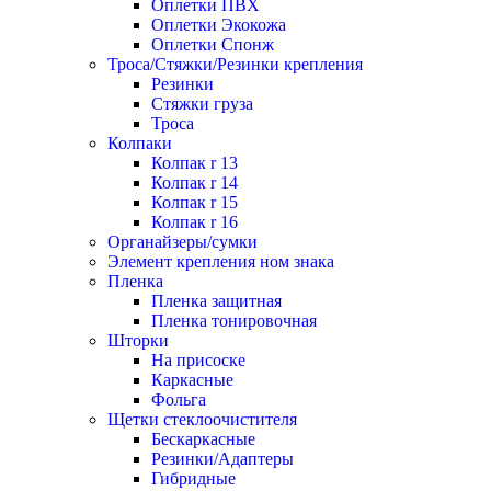
Оплетки ПВХ
Оплетки Экокожа
Оплетки Спонж
Троса/Стяжки/Резинки крепления
Резинки
Стяжки груза
Троса
Колпаки
Колпак r 13
Колпак r 14
Колпак r 15
Колпак r 16
Органайзеры/сумки
Элемент крепления ном знака
Пленка
Пленка защитная
Пленка тонировочная
Шторки
На присоске
Каркасные
Фольга
Щетки стеклоочистителя
Бескаркасные
Резинки/Адаптеры
Гибридные