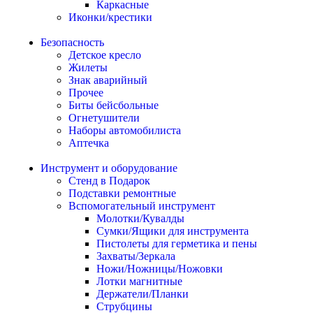
Каркасные
Иконки/крестики
Безопасность
Детское кресло
Жилеты
Знак аварийный
Прочее
Биты бейсбольные
Огнетушители
Наборы автомобилиста
Аптечка
Инструмент и оборудование
Стенд в Подарок
Подставки ремонтные
Вспомогательный инструмент
Молотки/Кувалды
Сумки/Ящики для инструмента
Пистолеты для герметика и пены
Захваты/Зеркала
Ножи/Ножницы/Ножовки
Лотки магнитные
Держатели/Планки
Струбцины