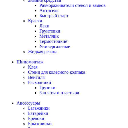
Зимние средства
Размораживатели стекол и замков
Антигель
Быстрый старт
Краски
Лаки
Грунтовки
Металлик
Термостойкие
Универсальные
Жидкая резина
Шиномонтаж
Клея
Стенд для колёсного колпака
Вентиля
Расходники
Грузики
Заплаты и пластыря
Аксессуары
Багажники
Батарейки
Брелоки
Брызговики