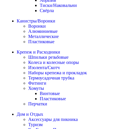
Абразив
Тиски/Наковальни
Свёрла
Канистры/Воронки
Воронки
Алюминиевые
Металлические
Пластиковые
Крепеж и Расходники
Шпильки резьбовые
Колеса и колесные опоры
Изолента/Скотч
Наборы крепежа и прокладок
Термоусадочная трубка
Фитинги
Хомуты
Винтовые
Пластиковые
Перчатки
Дом и Отдых
Аксессуары для пикника
Туризм