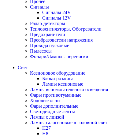
Прочее
Сигналы
Сигналы 24V
Сигналы 12V
Радар-детекторы
Тепловентиляторы, Обогреватели
Предохранители
Преобразователи напряжения
Провода пусковые
Пылесосы
Фонари/Лампы - переноски
Свет
Ксеноновое оборудование
Блоки розжига
Лампы ксеноновые
Лампы вспомогательного освещения
Фары противотуманные
Ходовые огни
Фары дополнительные
Светодиодные ленты
Лампы с линзой
Лампы галогеновые в головной свет
H27
H8