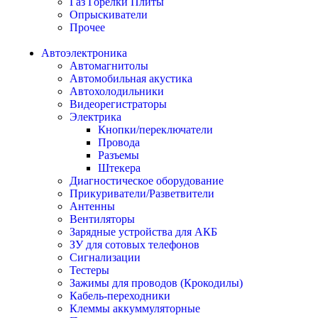
Газ Горелки Плиты
Опрыскиватели
Прочее
Автоэлектроника
Автомагнитолы
Автомобильная акустика
Автохолодильники
Видеорегистраторы
Электрика
Кнопки/переключатели
Провода
Разъемы
Штекера
Диагностическое оборудование
Прикуриватели/Разветвители
Антенны
Вентиляторы
Зарядные устройства для АКБ
ЗУ для сотовых телефонов
Сигнализации
Тестеры
Зажимы для проводов (Крокодилы)
Кабель-переходники
Клеммы аккуммуляторные