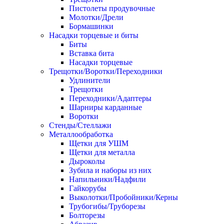
Пистолеты продувочные
Молотки/Дрели
Бормашинки
Насадки торцевые и биты
Биты
Вставка бита
Насадки торцевые
Трещотки/Воротки/Переходники
Удлинители
Трещотки
Переходники/Адаптеры
Шарниры карданные
Воротки
Стенды/Стеллажи
Металлообработка
Щетки для УШМ
Щетки для металла
Дыроколы
Зубила и наборы из них
Напильники/Надфили
Гайкорубы
Выколотки/Пробойники/Керны
Трубогибы/Труборезы
Болторезы