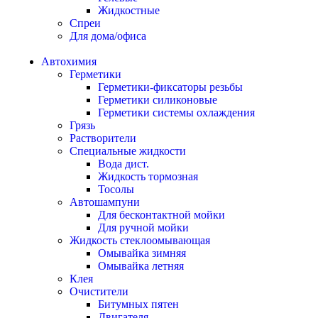
Жидкостные
Спреи
Для дома/офиса
Автохимия
Герметики
Герметики-фиксаторы резьбы
Герметики силиконовые
Герметики системы охлаждения
Грязь
Растворители
Специальные жидкости
Вода дист.
Жидкость тормозная
Тосолы
Автошампуни
Для бесконтактной мойки
Для ручной мойки
Жидкость стеклоомывающая
Омывайка зимняя
Омывайка летняя
Клея
Очистители
Битумных пятен
Двигателя