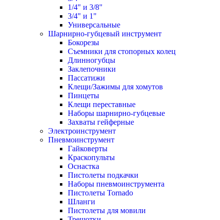
1/4" и 3/8"
3/4" и 1"
Универсальные
Шарнирно-губцевый инструмент
Бокорезы
Съемники для стопорных колец
Длинногубцы
Заклепочники
Пассатижи
Клещи/Зажимы для хомутов
Пинцеты
Клещи переставные
Наборы шарнирно-губцевые
Захваты гейферные
Электроинструмент
Пневмоинструмент
Гайковерты
Краскопульты
Оснастка
Пистолеты подкачки
Наборы пневмоинструмента
Пистолеты Tornado
Шланги
Пистолеты для мовили
Трещотки