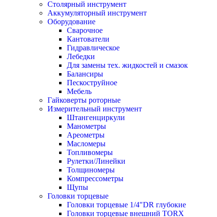
Столярный инструмент
Аккумуляторный инструмент
Оборудование
Сварочное
Кантователи
Гидравлическое
Лебедки
Для замены тех. жидкостей и смазок
Балансиры
Пескоструйное
Мебель
Гайковерты роторные
Измерительный инструмент
Штангенциркули
Манометры
Ареометры
Масломеры
Топливомеры
Рулетки/Линейки
Толщиномеры
Компрессометры
Щупы
Головки торцевые
Головки торцевые 1/4"DR глубокие
Головки торцевые внешний TORX