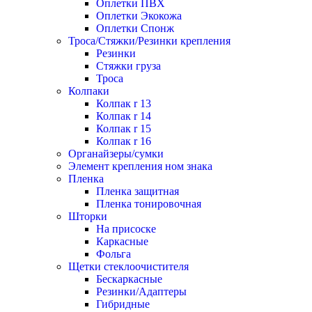
Оплетки ПВХ
Оплетки Экокожа
Оплетки Спонж
Троса/Стяжки/Резинки крепления
Резинки
Стяжки груза
Троса
Колпаки
Колпак r 13
Колпак r 14
Колпак r 15
Колпак r 16
Органайзеры/сумки
Элемент крепления ном знака
Пленка
Пленка защитная
Пленка тонировочная
Шторки
На присоске
Каркасные
Фольга
Щетки стеклоочистителя
Бескаркасные
Резинки/Адаптеры
Гибридные