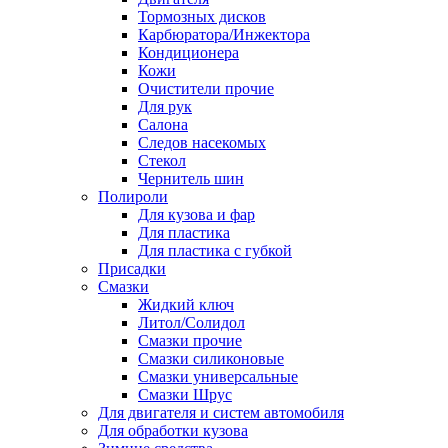
Тормозных дисков
Карбюратора/Инжектора
Кондиционера
Кожи
Очистители прочие
Для рук
Салона
Следов насекомых
Стекол
Чернитель шин
Полироли
Для кузова и фар
Для пластика
Для пластика с губкой
Присадки
Смазки
Жидкий ключ
Литол/Солидол
Смазки прочие
Смазки силиконовые
Смазки универсальные
Смазки Шрус
Для двигателя и систем автомобиля
Для обработки кузова