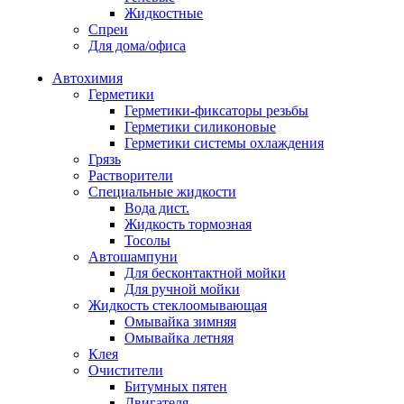
Жидкостные
Спреи
Для дома/офиса
Автохимия
Герметики
Герметики-фиксаторы резьбы
Герметики силиконовые
Герметики системы охлаждения
Грязь
Растворители
Специальные жидкости
Вода дист.
Жидкость тормозная
Тосолы
Автошампуни
Для бесконтактной мойки
Для ручной мойки
Жидкость стеклоомывающая
Омывайка зимняя
Омывайка летняя
Клея
Очистители
Битумных пятен
Двигателя