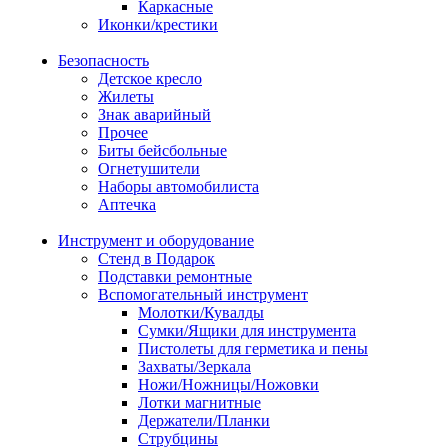
Каркасные
Иконки/крестики
Безопасность
Детское кресло
Жилеты
Знак аварийный
Прочее
Биты бейсбольные
Огнетушители
Наборы автомобилиста
Аптечка
Инструмент и оборудование
Стенд в Подарок
Подставки ремонтные
Вспомогательный инструмент
Молотки/Кувалды
Сумки/Ящики для инструмента
Пистолеты для герметика и пены
Захваты/Зеркала
Ножи/Ножницы/Ножовки
Лотки магнитные
Держатели/Планки
Струбцины