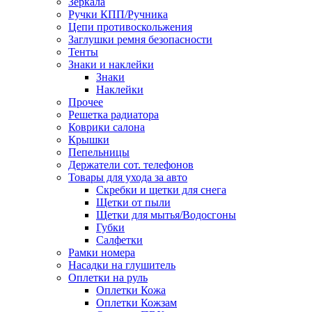
Зеркала
Ручки КПП/Ручника
Цепи противоскольжения
Заглушки ремня безопасности
Тенты
Знаки и наклейки
Знаки
Наклейки
Прочее
Решетка радиатора
Коврики салона
Крышки
Пепельницы
Держатели сот. телефонов
Товары для ухода за авто
Скребки и щетки для снега
Щетки от пыли
Щетки для мытья/Водосгоны
Губки
Салфетки
Рамки номера
Насадки на глушитель
Оплетки на руль
Оплетки Кожа
Оплетки Кожзам