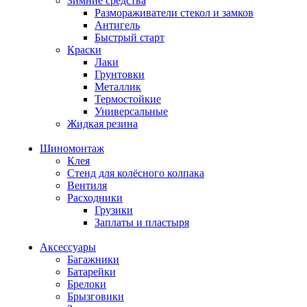
Зимние средства
Размораживатели стекол и замков
Антигель
Быстрый старт
Краски
Лаки
Грунтовки
Металлик
Термостойкие
Универсальные
Жидкая резина
Шиномонтаж
Клея
Стенд для колёсного колпака
Вентиля
Расходники
Грузики
Заплаты и пластыря
Аксессуары
Багажники
Батарейки
Брелоки
Брызговики