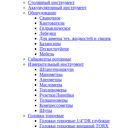
Столярный инструмент
Аккумуляторный инструмент
Оборудование
Сварочное
Кантователи
Гидравлическое
Лебедки
Для замены тех. жидкостей и смазок
Балансиры
Пескоструйное
Мебель
Гайковерты роторные
Измерительный инструмент
Штангенциркули
Манометры
Ареометры
Масломеры
Топливомеры
Рулетки/Линейки
Толщиномеры
Компрессометры
Щупы
Головки торцевые
Головки торцевые 1/4"DR глубокие
Головки торцевые внешний TORX