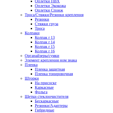
Оплетки ПВХ
Оплетки Экокожа
Оплетки Спонж
Троса/Стяжки/Резинки крепления
Резинки
Стяжки груза
Троса
Колпаки
Колпак r 13
Колпак r 14
Колпак r 15
Колпак r 16
Органайзеры/сумки
Элемент крепления ном знака
Пленка
Пленка защитная
Пленка тонировочная
Шторки
На присоске
Каркасные
Фольга
Щетки стеклоочистителя
Бескаркасные
Резинки/Адаптеры
Гибридные