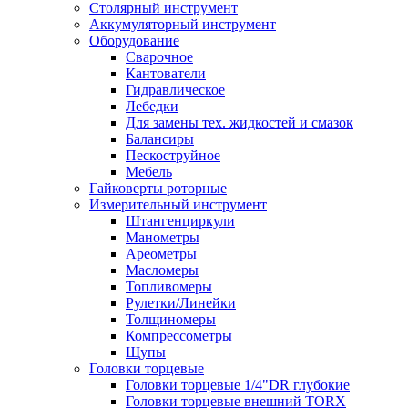
Столярный инструмент
Аккумуляторный инструмент
Оборудование
Сварочное
Кантователи
Гидравлическое
Лебедки
Для замены тех. жидкостей и смазок
Балансиры
Пескоструйное
Мебель
Гайковерты роторные
Измерительный инструмент
Штангенциркули
Манометры
Ареометры
Масломеры
Топливомеры
Рулетки/Линейки
Толщиномеры
Компрессометры
Щупы
Головки торцевые
Головки торцевые 1/4"DR глубокие
Головки торцевые внешний TORX