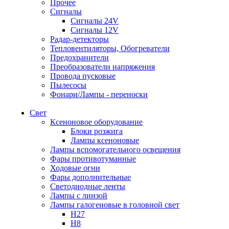
Прочее
Сигналы
Сигналы 24V
Сигналы 12V
Радар-детекторы
Тепловентиляторы, Обогреватели
Предохранители
Преобразователи напряжения
Провода пусковые
Пылесосы
Фонари/Лампы - переноски
Свет
Ксеноновое оборудование
Блоки розжига
Лампы ксеноновые
Лампы вспомогательного освещения
Фары противотуманные
Ходовые огни
Фары дополнительные
Светодиодные ленты
Лампы с линзой
Лампы галогеновые в головной свет
H27
H8