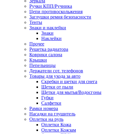
Зеркала
Ручки КПП/Ручника
Цепи противоскольжения
Заглушки ремня безопасности
Тенты
Знаки и наклейки
Знаки
Наклейки
Прочее
Решетка радиатора
Коврики салона
Крышки
Пепельницы
Держатели сот. телефонов
Товары для ухода за авто
Скребки и щетки для снега
Щетки от пыли
Щетки для мытья/Водосгоны
Губки
Салфетки
Рамки номера
Насадки на глушитель
Оплетки на руль
Оплетки Кожа
Оплетки Кожзам