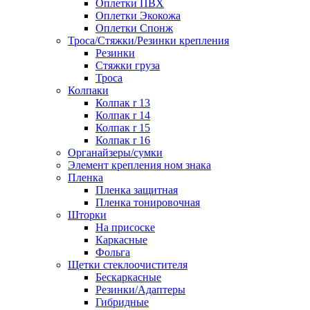
Оплетки ПВХ
Оплетки Экокожа
Оплетки Спонж
Троса/Стяжки/Резинки крепления
Резинки
Стяжки груза
Троса
Колпаки
Колпак r 13
Колпак r 14
Колпак r 15
Колпак r 16
Органайзеры/сумки
Элемент крепления ном знака
Пленка
Пленка защитная
Пленка тонировочная
Шторки
На присоске
Каркасные
Фольга
Щетки стеклоочистителя
Бескаркасные
Резинки/Адаптеры
Гибридные