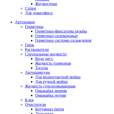
Жидкостные
Спреи
Для дома/офиса
Автохимия
Герметики
Герметики-фиксаторы резьбы
Герметики силиконовые
Герметики системы охлаждения
Грязь
Растворители
Специальные жидкости
Вода дист.
Жидкость тормозная
Тосолы
Автошампуни
Для бесконтактной мойки
Для ручной мойки
Жидкость стеклоомывающая
Омывайка зимняя
Омывайка летняя
Клея
Очистители
Битумных пятен
Двигателя