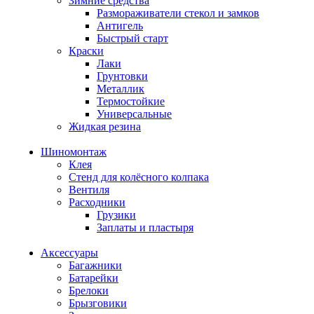
Зимние средства
Размораживатели стекол и замков
Антигель
Быстрый старт
Краски
Лаки
Грунтовки
Металлик
Термостойкие
Универсальные
Жидкая резина
Шиномонтаж
Клея
Стенд для колёсного колпака
Вентиля
Расходники
Грузики
Заплаты и пластыря
Аксессуары
Багажники
Батарейки
Брелоки
Брызговики