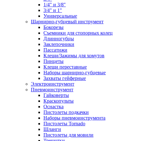
1/4" и 3/8"
3/4" и 1"
Универсальные
Шарнирно-губцевый инструмент
Бокорезы
Съемники для стопорных колец
Длинногубцы
Заклепочники
Пассатижи
Клещи/Зажимы для хомутов
Пинцеты
Клещи переставные
Наборы шарнирно-губцевые
Захваты гейферные
Электроинструмент
Пневмоинструмент
Гайковерты
Краскопульты
Оснастка
Пистолеты подкачки
Наборы пневмоинструмента
Пистолеты Tornado
Шланги
Пистолеты для мовили
Трещотки