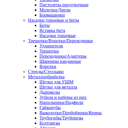
Пистолеты продувочные
Молотки/Дрели
Бормашинки
Насадки торцевые и биты
Биты
Вставка бита
Насадки торцевые
Трещотки/Воротки/Переходники
Удлинители
Трещотки
Переходники/Адаптеры
Шарниры карданные
Воротки
Стенды/Стеллажи
Металлообработка
Щетки для УШМ
Щетки для металла
Дыроколы
Зубила и наборы из них
Напильники/Надфили
Гайкорубы
Выколотки/Пробойники/Керны
Трубогибы/Труборезы
Болторезы