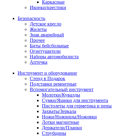
Каркасные
Иконки/крестики
Безопасность
Детское кресло
Жилеты
Знак аварийный
Прочее
Биты бейсбольные
Огнетушители
Наборы автомобилиста
Аптечка
Инструмент и оборудование
Стенд в Подарок
Подставки ремонтные
Вспомогательный инструмент
Молотки/Кувалды
Сумки/Ящики для инструмента
Пистолеты для герметика и пены
Захваты/Зеркала
Ножи/Ножницы/Ножовки
Лотки магнитные
Держатели/Планки
Струбцины