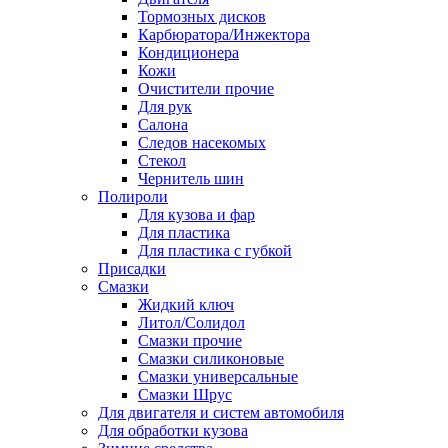
Тормозных дисков
Карбюратора/Инжектора
Кондиционера
Кожи
Очистители прочие
Для рук
Салона
Следов насекомых
Стекол
Чернитель шин
Полироли
Для кузова и фар
Для пластика
Для пластика с губкой
Присадки
Смазки
Жидкий ключ
Литол/Солидол
Смазки прочие
Смазки силиконовые
Смазки универсальные
Смазки Шрус
Для двигателя и систем автомобиля
Для обработки кузова