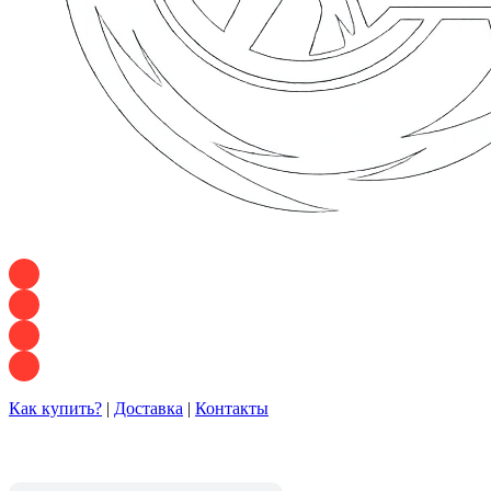
+7 928 120 54 36 — Игорь
+7 928 120 94 83 — Евгения
+7 928 767 21 62 — Алеся
+7 928 121 54 18 — Влад
Как купить?
|
Доставка
|
Контакты