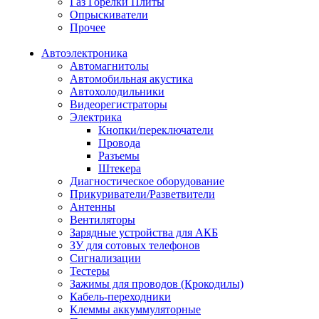
Газ Горелки Плиты
Опрыскиватели
Прочее
Автоэлектроника
Автомагнитолы
Автомобильная акустика
Автохолодильники
Видеорегистраторы
Электрика
Кнопки/переключатели
Провода
Разъемы
Штекера
Диагностическое оборудование
Прикуриватели/Разветвители
Антенны
Вентиляторы
Зарядные устройства для АКБ
ЗУ для сотовых телефонов
Сигнализации
Тестеры
Зажимы для проводов (Крокодилы)
Кабель-переходники
Клеммы аккуммуляторные