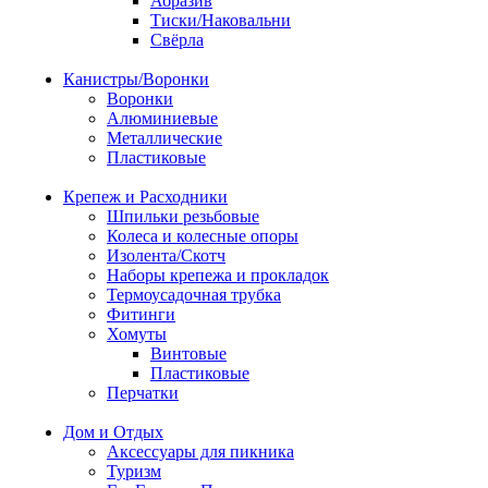
Абразив
Тиски/Наковальни
Свёрла
Канистры/Воронки
Воронки
Алюминиевые
Металлические
Пластиковые
Крепеж и Расходники
Шпильки резьбовые
Колеса и колесные опоры
Изолента/Скотч
Наборы крепежа и прокладок
Термоусадочная трубка
Фитинги
Хомуты
Винтовые
Пластиковые
Перчатки
Дом и Отдых
Аксессуары для пикника
Туризм