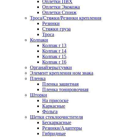
Оплетки ПВХ
Оплетки Экокожа
Оплетки Спонж
Троса/Стяжки/Резинки крепления
Резинки
Стяжки груза
Троса
Колпаки
Колпак r 13
Колпак r 14
Колпак r 15
Колпак r 16
Органайзеры/сумки
Элемент крепления ном знака
Пленка
Пленка защитная
Пленка тонировочная
Шторки
На присоске
Каркасные
Фольга
Щетки стеклоочистителя
Бескаркасные
Резинки/Адаптеры
Гибридные