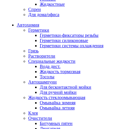
Жидкостные
Спреи
Для дома/офиса
Автохимия
Герметики
Герметики-фиксаторы резьбы
Герметики силиконовые
Герметики системы охлаждения
Грязь
Растворители
Специальные жидкости
Вода дист.
Жидкость тормозная
Тосолы
Автошампуни
Для бесконтактной мойки
Для ручной мойки
Жидкость стеклоомывающая
Омывайка зимняя
Омывайка летняя
Клея
Очистители
Битумных пятен
Двигателя