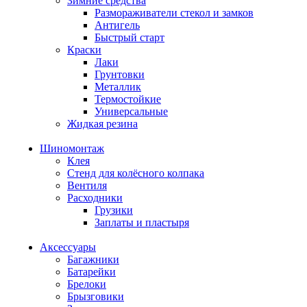
Зимние средства
Размораживатели стекол и замков
Антигель
Быстрый старт
Краски
Лаки
Грунтовки
Металлик
Термостойкие
Универсальные
Жидкая резина
Шиномонтаж
Клея
Стенд для колёсного колпака
Вентиля
Расходники
Грузики
Заплаты и пластыря
Аксессуары
Багажники
Батарейки
Брелоки
Брызговики