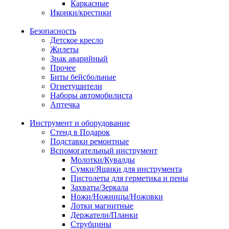
Каркасные
Иконки/крестики
Безопасность
Детское кресло
Жилеты
Знак аварийный
Прочее
Биты бейсбольные
Огнетушители
Наборы автомобилиста
Аптечка
Инструмент и оборудование
Стенд в Подарок
Подставки ремонтные
Вспомогательный инструмент
Молотки/Кувалды
Сумки/Ящики для инструмента
Пистолеты для герметика и пены
Захваты/Зеркала
Ножи/Ножницы/Ножовки
Лотки магнитные
Держатели/Планки
Струбцины