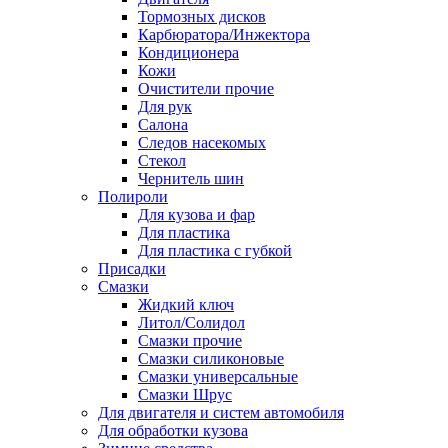
Тормозных дисков
Карбюратора/Инжектора
Кондиционера
Кожи
Очистители прочие
Для рук
Салона
Следов насекомых
Стекол
Чернитель шин
Полироли
Для кузова и фар
Для пластика
Для пластика с губкой
Присадки
Смазки
Жидкий ключ
Литол/Солидол
Смазки прочие
Смазки силиконовые
Смазки универсальные
Смазки Шрус
Для двигателя и систем автомобиля
Для обработки кузова