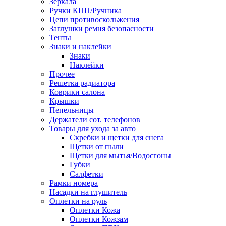
Зеркала
Ручки КПП/Ручника
Цепи противоскольжения
Заглушки ремня безопасности
Тенты
Знаки и наклейки
Знаки
Наклейки
Прочее
Решетка радиатора
Коврики салона
Крышки
Пепельницы
Держатели сот. телефонов
Товары для ухода за авто
Скребки и щетки для снега
Щетки от пыли
Щетки для мытья/Водосгоны
Губки
Салфетки
Рамки номера
Насадки на глушитель
Оплетки на руль
Оплетки Кожа
Оплетки Кожзам