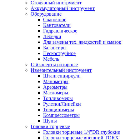
Столярный инструмент
Аккумуляторный инструмент
Оборудование
Сварочное
Кантователи
Гидравлическое
Лебедки
Для замены тех. жидкостей и смазок
Балансиры
Пескоструйное
Мебель
Гайковерты роторные
Измерительный инструмент
Штангенциркули
Манометры
Ареометры
Масломеры
Топливомеры
Рулетки/Линейки
Толщиномеры
Компрессометры
Щупы
Головки торцевые
Головки торцевые 1/4"DR глубокие
Головки торцевые внешний TORX