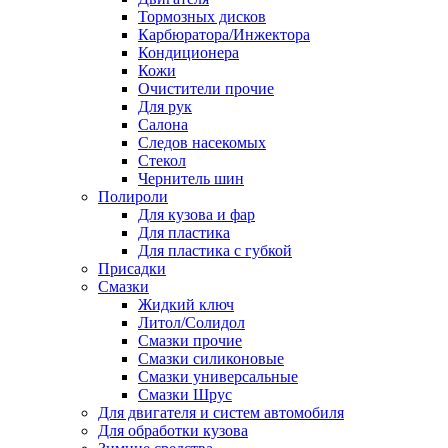
Тормозных дисков
Карбюратора/Инжектора
Кондиционера
Кожи
Очистители прочие
Для рук
Салона
Следов насекомых
Стекол
Чернитель шин
Полироли
Для кузова и фар
Для пластика
Для пластика с губкой
Присадки
Смазки
Жидкий ключ
Литол/Солидол
Смазки прочие
Смазки силиконовые
Смазки универсальные
Смазки Шрус
Для двигателя и систем автомобиля
Для обработки кузова