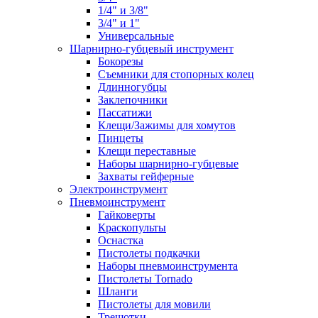
1/4" и 3/8"
3/4" и 1"
Универсальные
Шарнирно-губцевый инструмент
Бокорезы
Съемники для стопорных колец
Длинногубцы
Заклепочники
Пассатижи
Клещи/Зажимы для хомутов
Пинцеты
Клещи переставные
Наборы шарнирно-губцевые
Захваты гейферные
Электроинструмент
Пневмоинструмент
Гайковерты
Краскопульты
Оснастка
Пистолеты подкачки
Наборы пневмоинструмента
Пистолеты Tornado
Шланги
Пистолеты для мовили
Трещотки