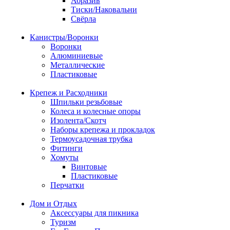
Абразив
Тиски/Наковальни
Свёрла
Канистры/Воронки
Воронки
Алюминиевые
Металлические
Пластиковые
Крепеж и Расходники
Шпильки резьбовые
Колеса и колесные опоры
Изолента/Скотч
Наборы крепежа и прокладок
Термоусадочная трубка
Фитинги
Хомуты
Винтовые
Пластиковые
Перчатки
Дом и Отдых
Аксессуары для пикника
Туризм