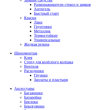
Зимние средства
Размораживатели стекол и замков
Антигель
Быстрый старт
Краски
Лаки
Грунтовки
Металлик
Термостойкие
Универсальные
Жидкая резина
Шиномонтаж
Клея
Стенд для колёсного колпака
Вентиля
Расходники
Грузики
Заплаты и пластыря
Аксессуары
Багажники
Батарейки
Брелоки
Брызговики