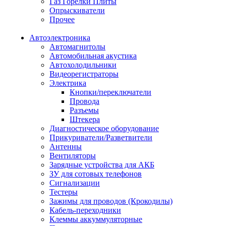
Газ Горелки Плиты
Опрыскиватели
Прочее
Автоэлектроника
Автомагнитолы
Автомобильная акустика
Автохолодильники
Видеорегистраторы
Электрика
Кнопки/переключатели
Провода
Разъемы
Штекера
Диагностическое оборудование
Прикуриватели/Разветвители
Антенны
Вентиляторы
Зарядные устройства для АКБ
ЗУ для сотовых телефонов
Сигнализации
Тестеры
Зажимы для проводов (Крокодилы)
Кабель-переходники
Клеммы аккуммуляторные