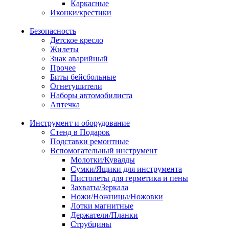
Каркасные
Иконки/крестики
Безопасность
Детское кресло
Жилеты
Знак аварийный
Прочее
Биты бейсбольные
Огнетушители
Наборы автомобилиста
Аптечка
Инструмент и оборудование
Стенд в Подарок
Подставки ремонтные
Вспомогательный инструмент
Молотки/Кувалды
Сумки/Ящики для инструмента
Пистолеты для герметика и пены
Захваты/Зеркала
Ножи/Ножницы/Ножовки
Лотки магнитные
Держатели/Планки
Струбцины