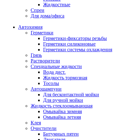
Жидкостные
Спреи
Для дома/офиса
Автохимия
Герметики
Герметики-фиксаторы резьбы
Герметики силиконовые
Герметики системы охлаждения
Грязь
Растворители
Специальные жидкости
Вода дист.
Жидкость тормозная
Тосолы
Автошампуни
Для бесконтактной мойки
Для ручной мойки
Жидкость стеклоомывающая
Омывайка зимняя
Омывайка летняя
Клея
Очистители
Битумных пятен
Двигателя