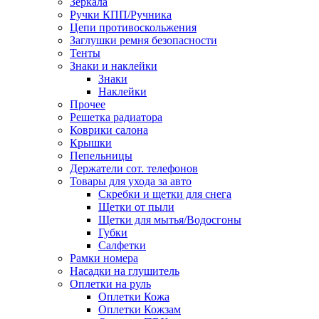
Зеркала
Ручки КПП/Ручника
Цепи противоскольжения
Заглушки ремня безопасности
Тенты
Знаки и наклейки
Знаки
Наклейки
Прочее
Решетка радиатора
Коврики салона
Крышки
Пепельницы
Держатели сот. телефонов
Товары для ухода за авто
Скребки и щетки для снега
Щетки от пыли
Щетки для мытья/Водосгоны
Губки
Салфетки
Рамки номера
Насадки на глушитель
Оплетки на руль
Оплетки Кожа
Оплетки Кожзам