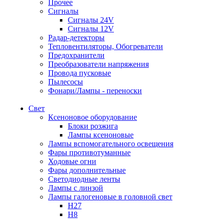
Прочее
Сигналы
Сигналы 24V
Сигналы 12V
Радар-детекторы
Тепловентиляторы, Обогреватели
Предохранители
Преобразователи напряжения
Провода пусковые
Пылесосы
Фонари/Лампы - переноски
Свет
Ксеноновое оборудование
Блоки розжига
Лампы ксеноновые
Лампы вспомогательного освещения
Фары противотуманные
Ходовые огни
Фары дополнительные
Светодиодные ленты
Лампы с линзой
Лампы галогеновые в головной свет
H27
H8