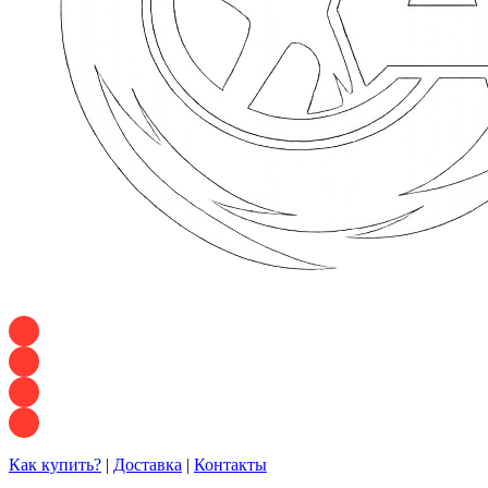
+7 928 120 54 36 — Игорь
+7 928 120 94 83 — Евгения
+7 928 767 21 62 — Алеся
+7 928 121 54 18 — Влад
Как купить?
|
Доставка
|
Контакты