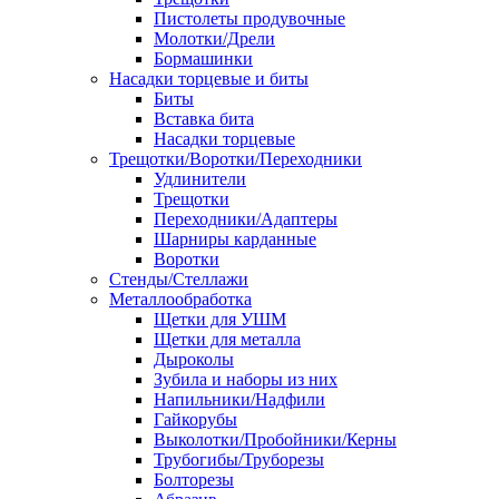
Пистолеты продувочные
Молотки/Дрели
Бормашинки
Насадки торцевые и биты
Биты
Вставка бита
Насадки торцевые
Трещотки/Воротки/Переходники
Удлинители
Трещотки
Переходники/Адаптеры
Шарниры карданные
Воротки
Стенды/Стеллажи
Металлообработка
Щетки для УШМ
Щетки для металла
Дыроколы
Зубила и наборы из них
Напильники/Надфили
Гайкорубы
Выколотки/Пробойники/Керны
Трубогибы/Труборезы
Болторезы