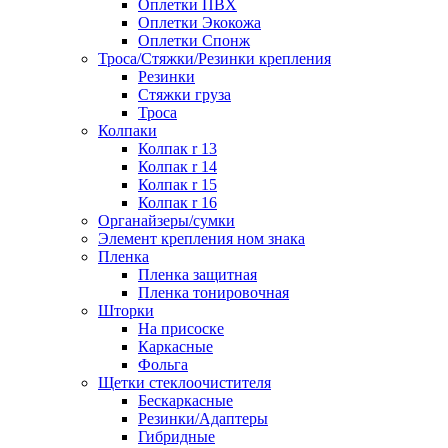
Оплетки ПВХ
Оплетки Экокожа
Оплетки Спонж
Троса/Стяжки/Резинки крепления
Резинки
Стяжки груза
Троса
Колпаки
Колпак r 13
Колпак r 14
Колпак r 15
Колпак r 16
Органайзеры/сумки
Элемент крепления ном знака
Пленка
Пленка защитная
Пленка тонировочная
Шторки
На присоске
Каркасные
Фольга
Щетки стеклоочистителя
Бескаркасные
Резинки/Адаптеры
Гибридные