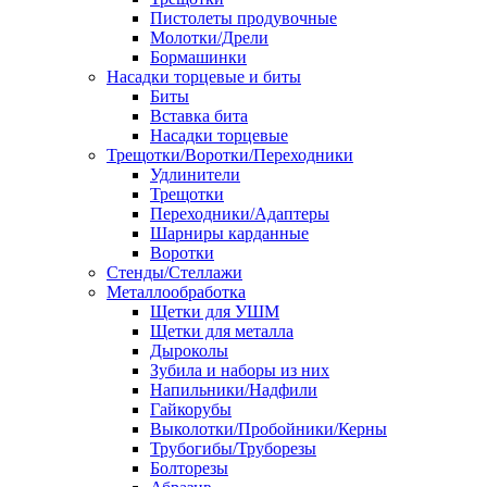
Пистолеты продувочные
Молотки/Дрели
Бормашинки
Насадки торцевые и биты
Биты
Вставка бита
Насадки торцевые
Трещотки/Воротки/Переходники
Удлинители
Трещотки
Переходники/Адаптеры
Шарниры карданные
Воротки
Стенды/Стеллажи
Металлообработка
Щетки для УШМ
Щетки для металла
Дыроколы
Зубила и наборы из них
Напильники/Надфили
Гайкорубы
Выколотки/Пробойники/Керны
Трубогибы/Труборезы
Болторезы