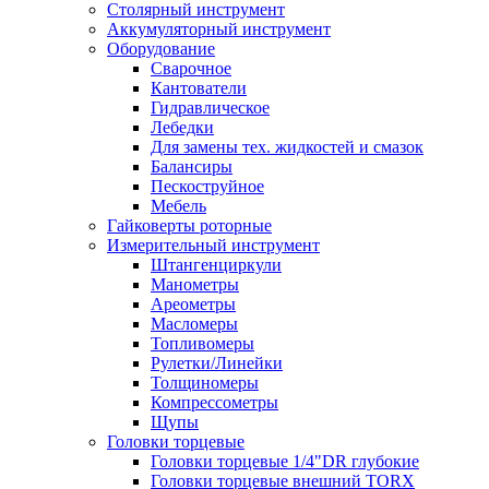
Столярный инструмент
Аккумуляторный инструмент
Оборудование
Сварочное
Кантователи
Гидравлическое
Лебедки
Для замены тех. жидкостей и смазок
Балансиры
Пескоструйное
Мебель
Гайковерты роторные
Измерительный инструмент
Штангенциркули
Манометры
Ареометры
Масломеры
Топливомеры
Рулетки/Линейки
Толщиномеры
Компрессометры
Щупы
Головки торцевые
Головки торцевые 1/4"DR глубокие
Головки торцевые внешний TORX