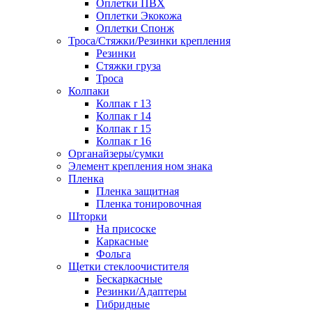
Оплетки ПВХ
Оплетки Экокожа
Оплетки Спонж
Троса/Стяжки/Резинки крепления
Резинки
Стяжки груза
Троса
Колпаки
Колпак r 13
Колпак r 14
Колпак r 15
Колпак r 16
Органайзеры/сумки
Элемент крепления ном знака
Пленка
Пленка защитная
Пленка тонировочная
Шторки
На присоске
Каркасные
Фольга
Щетки стеклоочистителя
Бескаркасные
Резинки/Адаптеры
Гибридные