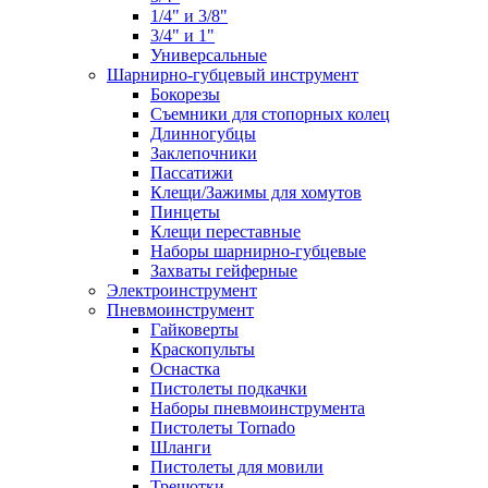
1/4" и 3/8"
3/4" и 1"
Универсальные
Шарнирно-губцевый инструмент
Бокорезы
Съемники для стопорных колец
Длинногубцы
Заклепочники
Пассатижи
Клещи/Зажимы для хомутов
Пинцеты
Клещи переставные
Наборы шарнирно-губцевые
Захваты гейферные
Электроинструмент
Пневмоинструмент
Гайковерты
Краскопульты
Оснастка
Пистолеты подкачки
Наборы пневмоинструмента
Пистолеты Tornado
Шланги
Пистолеты для мовили
Трещотки