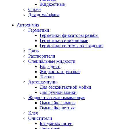
Жидкостные
Спреи
Для дома/офиса
Автохимия
Герметики
Герметики-фиксаторы резьбы
Герметики силиконовые
Герметики системы охлаждения
Грязь
Растворители
Специальные жидкости
Вода дист.
Жидкость тормозная
Тосолы
Автошампуни
Для бесконтактной мойки
Для ручной мойки
Жидкость стеклоомывающая
Омывайка зимняя
Омывайка летняя
Клея
Очистители
Битумных пятен
Двигателя