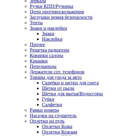
Зеркала
Ручки КПП/Ручника
Цепи противоскольжения
Заглушки ремня безопасности
Тенты
Знаки и наклейки
Знаки
Наклейки
Прочее
Решетка радиатора
Коврики салона
Крышки
Пепельницы
Держатели сот. телефонов
Товары для ухода за авто
Скребки и щетки для снега
Щетки от пыли
Щетки для мытья/Водосгоны
Губки
Салфетки
Рамки номера
Насадки на глушитель
Оплетки на руль
Оплетки Кожа
Оплетки Кожзам