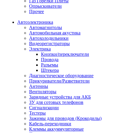
Газ Горелки Плиты
Опрыскиватели
Прочее
Автоэлектроника
Автомагнитолы
Автомобильная акустика
Автохолодильники
Видеорегистраторы
Электрика
Кнопки/переключатели
Провода
Разъемы
Штекера
Диагностическое оборудование
Прикуриватели/Разветвители
Антенны
Вентиляторы
Зарядные устройства для АКБ
ЗУ для сотовых телефонов
Сигнализации
Тестеры
Зажимы для проводов (Крокодилы)
Кабель-переходники
Клеммы аккуммуляторные