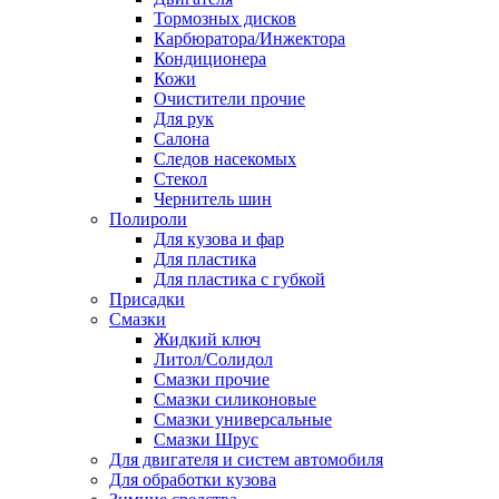
Тормозных дисков
Карбюратора/Инжектора
Кондиционера
Кожи
Очистители прочие
Для рук
Салона
Следов насекомых
Стекол
Чернитель шин
Полироли
Для кузова и фар
Для пластика
Для пластика с губкой
Присадки
Смазки
Жидкий ключ
Литол/Солидол
Смазки прочие
Смазки силиконовые
Смазки универсальные
Смазки Шрус
Для двигателя и систем автомобиля
Для обработки кузова