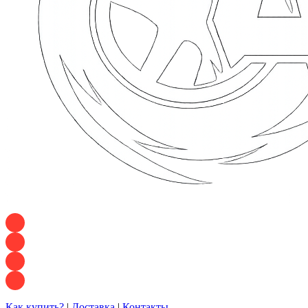
+7 928 120 54 36 — Игорь
+7 928 120 94 83 — Евгения
+7 928 767 21 62 — Алеся
+7 928 121 54 18 — Влад
Как купить?
|
Доставка
|
Контакты