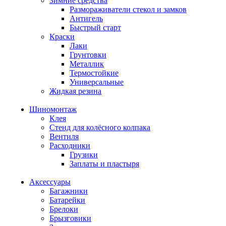
Зимние средства
Размораживатели стекол и замков
Антигель
Быстрый старт
Краски
Лаки
Грунтовки
Металлик
Термостойкие
Универсальные
Жидкая резина
Шиномонтаж
Клея
Стенд для колёсного колпака
Вентиля
Расходники
Грузики
Заплаты и пластыря
Аксессуары
Багажники
Батарейки
Брелоки
Брызговики