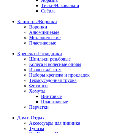
Абразив
Тиски/Наковальни
Свёрла
Канистры/Воронки
Воронки
Алюминиевые
Металлические
Пластиковые
Крепеж и Расходники
Шпильки резьбовые
Колеса и колесные опоры
Изолента/Скотч
Наборы крепежа и прокладок
Термоусадочная трубка
Фитинги
Хомуты
Винтовые
Пластиковые
Перчатки
Дом и Отдых
Аксессуары для пикника
Туризм