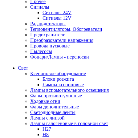
Прочее
Сигналы
Сигналы 24V
Сигналы 12V
Радар-детекторы
Тепловентиляторы, Обогреватели
Предохранители
Преобразователи напряжения
Провода пусковые
Пылесосы
Фонари/Лампы - переноски
Свет
Ксеноновое оборудование
Блоки розжига
Лампы ксеноновые
Лампы вспомогательного освещения
Фары противотуманные
Ходовые огни
Фары дополнительные
Светодиодные ленты
Лампы с линзой
Лампы галогеновые в головной свет
H27
H8