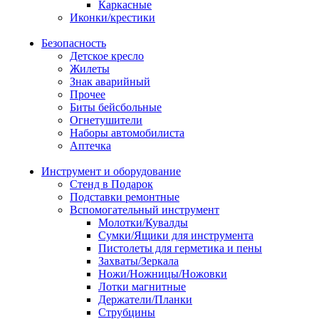
Каркасные
Иконки/крестики
Безопасность
Детское кресло
Жилеты
Знак аварийный
Прочее
Биты бейсбольные
Огнетушители
Наборы автомобилиста
Аптечка
Инструмент и оборудование
Стенд в Подарок
Подставки ремонтные
Вспомогательный инструмент
Молотки/Кувалды
Сумки/Ящики для инструмента
Пистолеты для герметика и пены
Захваты/Зеркала
Ножи/Ножницы/Ножовки
Лотки магнитные
Держатели/Планки
Струбцины