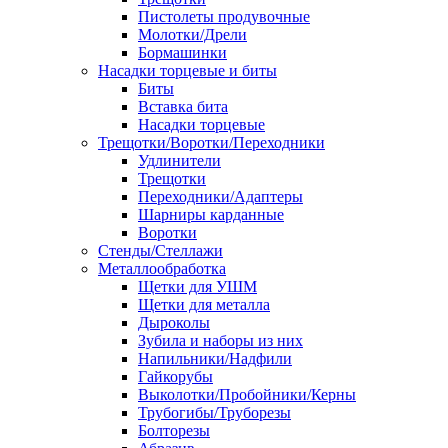
Пистолеты продувочные
Молотки/Дрели
Бормашинки
Насадки торцевые и биты
Биты
Вставка бита
Насадки торцевые
Трещотки/Воротки/Переходники
Удлинители
Трещотки
Переходники/Адаптеры
Шарниры карданные
Воротки
Стенды/Стеллажи
Металлообработка
Щетки для УШМ
Щетки для металла
Дыроколы
Зубила и наборы из них
Напильники/Надфили
Гайкорубы
Выколотки/Пробойники/Керны
Трубогибы/Труборезы
Болторезы