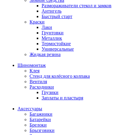
Зимние средства
Размораживатели стекол и замков
Антигель
Быстрый старт
Краски
Лаки
Грунтовки
Металлик
Термостойкие
Универсальные
Жидкая резина
Шиномонтаж
Клея
Стенд для колёсного колпака
Вентиля
Расходники
Грузики
Заплаты и пластыря
Аксессуары
Багажники
Батарейки
Брелоки
Брызговики