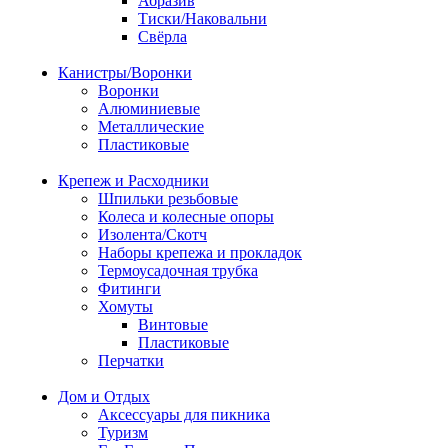
Абразив
Тиски/Наковальни
Свёрла
Канистры/Воронки
Воронки
Алюминиевые
Металлические
Пластиковые
Крепеж и Расходники
Шпильки резьбовые
Колеса и колесные опоры
Изолента/Скотч
Наборы крепежа и прокладок
Термоусадочная трубка
Фитинги
Хомуты
Винтовые
Пластиковые
Перчатки
Дом и Отдых
Аксессуары для пикника
Туризм