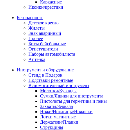
Каркасные
Иконки/крестики
Безопасность
Детское кресло
Жилеты
Знак аварийный
Прочее
Биты бейсбольные
Огнетушители
Наборы автомобилиста
Аптечка
Инструмент и оборудование
Стенд в Подарок
Подставки ремонтные
Вспомогательный инструмент
Молотки/Кувалды
Сумки/Ящики для инструмента
Пистолеты для герметика и пены
Захваты/Зеркала
Ножи/Ножницы/Ножовки
Лотки магнитные
Держатели/Планки
Струбцины