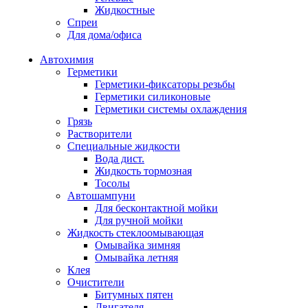
Жидкостные
Спреи
Для дома/офиса
Автохимия
Герметики
Герметики-фиксаторы резьбы
Герметики силиконовые
Герметики системы охлаждения
Грязь
Растворители
Специальные жидкости
Вода дист.
Жидкость тормозная
Тосолы
Автошампуни
Для бесконтактной мойки
Для ручной мойки
Жидкость стеклоомывающая
Омывайка зимняя
Омывайка летняя
Клея
Очистители
Битумных пятен
Двигателя