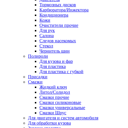
Тормозных дисков
Карбюратора/Инжектора
Кондиционера
Кожи
Очистители прочие
Для рук
Салона
Следов насекомых
Стекол
Чернитель шин
Полироли
Для кузова и фар
Для пластика
Для пластика с губкой
Присадки
Смазки
Жидкий ключ
Литол/Солидол
Смазки прочие
Смазки силиконовые
Смазки универсальные
Смазки Шрус
Для двигателя и систем автомобиля
Для обработки кузова