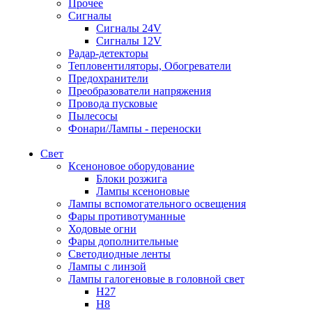
Прочее
Сигналы
Сигналы 24V
Сигналы 12V
Радар-детекторы
Тепловентиляторы, Обогреватели
Предохранители
Преобразователи напряжения
Провода пусковые
Пылесосы
Фонари/Лампы - переноски
Свет
Ксеноновое оборудование
Блоки розжига
Лампы ксеноновые
Лампы вспомогательного освещения
Фары противотуманные
Ходовые огни
Фары дополнительные
Светодиодные ленты
Лампы с линзой
Лампы галогеновые в головной свет
H27
H8