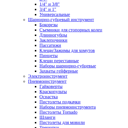
1/4" и 3/8"
3/4" и 1"
Универсальные
Шарнирно-губцевый инструмент
Бокорезы
Съемники для стопорных колец
Длинногубцы
Заклепочники
Пассатижи
Клещи/Зажимы для хомутов
Пинцеты
Клещи переставные
Наборы шарнирно-губцевые
Захваты гейферные
Электроинструмент
Пневмоинструмент
Гайковерты
Краскопульты
Оснастка
Пистолеты подкачки
Наборы пневмоинструмента
Пистолеты Tornado
Шланги
Пистолеты для мовили
Трещотки