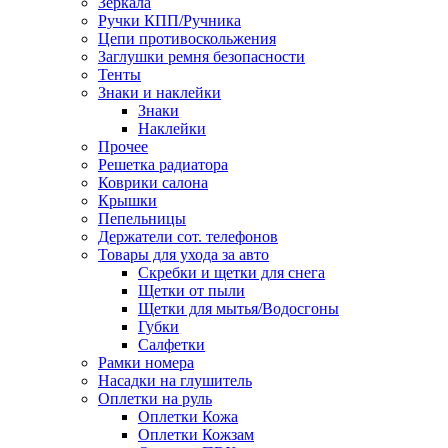
Зеркала
Ручки КПП/Ручника
Цепи противоскольжения
Заглушки ремня безопасности
Тенты
Знаки и наклейки
Знаки
Наклейки
Прочее
Решетка радиатора
Коврики салона
Крышки
Пепельницы
Держатели сот. телефонов
Товары для ухода за авто
Скребки и щетки для снега
Щетки от пыли
Щетки для мытья/Водосгоны
Губки
Салфетки
Рамки номера
Насадки на глушитель
Оплетки на руль
Оплетки Кожа
Оплетки Кожзам