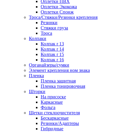
Оплетки ПВХ
Оплетки Экокожа
Оплетки Спонж
Троса/Стяжки/Резинки крепления
Резинки
Стяжки груза
Троса
Колпаки
Колпак r 13
Колпак r 14
Колпак r 15
Колпак r 16
Органайзеры/сумки
Элемент крепления ном знака
Пленка
Пленка защитная
Пленка тонировочная
Шторки
На присоске
Каркасные
Фольга
Щетки стеклоочистителя
Бескаркасные
Резинки/Адаптеры
Гибридные