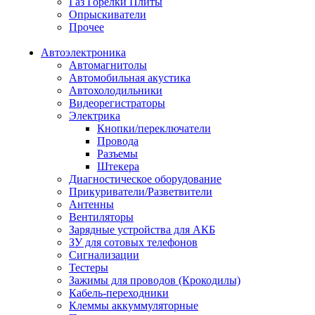
Газ Горелки Плиты
Опрыскиватели
Прочее
Автоэлектроника
Автомагнитолы
Автомобильная акустика
Автохолодильники
Видеорегистраторы
Электрика
Кнопки/переключатели
Провода
Разъемы
Штекера
Диагностическое оборудование
Прикуриватели/Разветвители
Антенны
Вентиляторы
Зарядные устройства для АКБ
ЗУ для сотовых телефонов
Сигнализации
Тестеры
Зажимы для проводов (Крокодилы)
Кабель-переходники
Клеммы аккуммуляторные