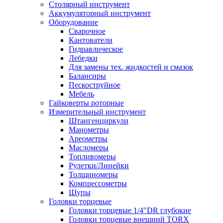
Столярный инструмент
Аккумуляторный инструмент
Оборудование
Сварочное
Кантователи
Гидравлическое
Лебедки
Для замены тех. жидкостей и смазок
Балансиры
Пескоструйное
Мебель
Гайковерты роторные
Измерительный инструмент
Штангенциркули
Манометры
Ареометры
Масломеры
Топливомеры
Рулетки/Линейки
Толщиномеры
Компрессометры
Щупы
Головки торцевые
Головки торцевые 1/4"DR глубокие
Головки торцевые внешний TORX