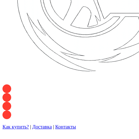
+7 928 120 54 36 — Игорь
+7 928 120 94 83 — Евгения
+7 928 767 21 62 — Алеся
+7 928 121 54 18 — Влад
Как купить?
|
Доставка
|
Контакты