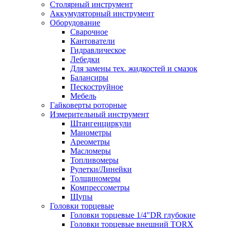
Столярный инструмент
Аккумуляторный инструмент
Оборудование
Сварочное
Кантователи
Гидравлическое
Лебедки
Для замены тех. жидкостей и смазок
Балансиры
Пескоструйное
Мебель
Гайковерты роторные
Измерительный инструмент
Штангенциркули
Манометры
Ареометры
Масломеры
Топливомеры
Рулетки/Линейки
Толщиномеры
Компрессометры
Щупы
Головки торцевые
Головки торцевые 1/4"DR глубокие
Головки торцевые внешний TORX