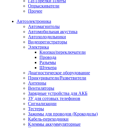
Газ Горелки Плиты
Опрыскиватели
Прочее
Автоэлектроника
Автомагнитолы
Автомобильная акустика
Автохолодильники
Видеорегистраторы
Электрика
Кнопки/переключатели
Провода
Разъемы
Штекера
Диагностическое оборудование
Прикуриватели/Разветвители
Антенны
Вентиляторы
Зарядные устройства для АКБ
ЗУ для сотовых телефонов
Сигнализации
Тестеры
Зажимы для проводов (Крокодилы)
Кабель-переходники
Клеммы аккуммуляторные