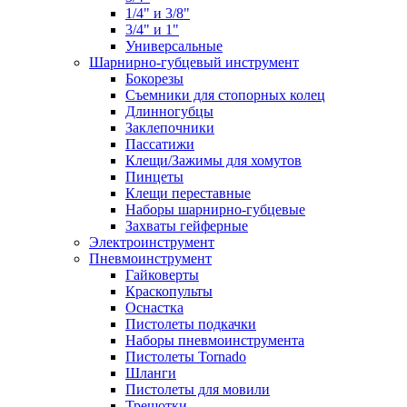
1/4" и 3/8"
3/4" и 1"
Универсальные
Шарнирно-губцевый инструмент
Бокорезы
Съемники для стопорных колец
Длинногубцы
Заклепочники
Пассатижи
Клещи/Зажимы для хомутов
Пинцеты
Клещи переставные
Наборы шарнирно-губцевые
Захваты гейферные
Электроинструмент
Пневмоинструмент
Гайковерты
Краскопульты
Оснастка
Пистолеты подкачки
Наборы пневмоинструмента
Пистолеты Tornado
Шланги
Пистолеты для мовили
Трещотки