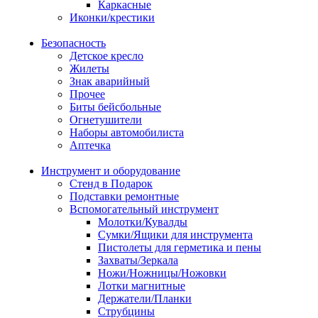
Каркасные
Иконки/крестики
Безопасность
Детское кресло
Жилеты
Знак аварийный
Прочее
Биты бейсбольные
Огнетушители
Наборы автомобилиста
Аптечка
Инструмент и оборудование
Стенд в Подарок
Подставки ремонтные
Вспомогательный инструмент
Молотки/Кувалды
Сумки/Ящики для инструмента
Пистолеты для герметика и пены
Захваты/Зеркала
Ножи/Ножницы/Ножовки
Лотки магнитные
Держатели/Планки
Струбцины