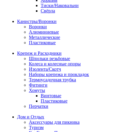
Абразив
Тиски/Наковальни
Свёрла
Канистры/Воронки
Воронки
Алюминиевые
Металлические
Пластиковые
Крепеж и Расходники
Шпильки резьбовые
Колеса и колесные опоры
Изолента/Скотч
Наборы крепежа и прокладок
Термоусадочная трубка
Фитинги
Хомуты
Винтовые
Пластиковые
Перчатки
Дом и Отдых
Аксессуары для пикника
Туризм