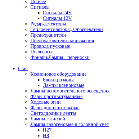
Прочее
Сигналы
Сигналы 24V
Сигналы 12V
Радар-детекторы
Тепловентиляторы, Обогреватели
Предохранители
Преобразователи напряжения
Провода пусковые
Пылесосы
Фонари/Лампы - переноски
Свет
Ксеноновое оборудование
Блоки розжига
Лампы ксеноновые
Лампы вспомогательного освещения
Фары противотуманные
Ходовые огни
Фары дополнительные
Светодиодные ленты
Лампы с линзой
Лампы галогеновые в головной свет
H27
H8