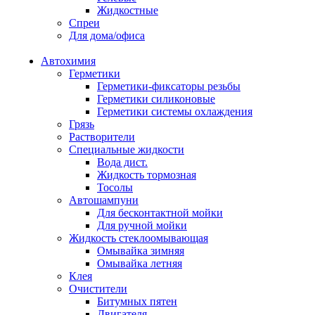
Жидкостные
Спреи
Для дома/офиса
Автохимия
Герметики
Герметики-фиксаторы резьбы
Герметики силиконовые
Герметики системы охлаждения
Грязь
Растворители
Специальные жидкости
Вода дист.
Жидкость тормозная
Тосолы
Автошампуни
Для бесконтактной мойки
Для ручной мойки
Жидкость стеклоомывающая
Омывайка зимняя
Омывайка летняя
Клея
Очистители
Битумных пятен
Двигателя