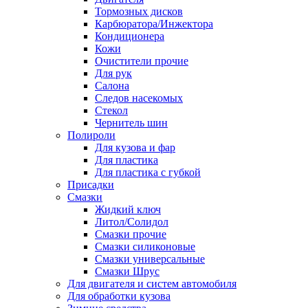
Тормозных дисков
Карбюратора/Инжектора
Кондиционера
Кожи
Очистители прочие
Для рук
Салона
Следов насекомых
Стекол
Чернитель шин
Полироли
Для кузова и фар
Для пластика
Для пластика с губкой
Присадки
Смазки
Жидкий ключ
Литол/Солидол
Смазки прочие
Смазки силиконовые
Смазки универсальные
Смазки Шрус
Для двигателя и систем автомобиля
Для обработки кузова