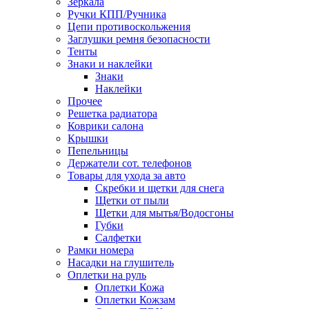
Зеркала
Ручки КПП/Ручника
Цепи противоскольжения
Заглушки ремня безопасности
Тенты
Знаки и наклейки
Знаки
Наклейки
Прочее
Решетка радиатора
Коврики салона
Крышки
Пепельницы
Держатели сот. телефонов
Товары для ухода за авто
Скребки и щетки для снега
Щетки от пыли
Щетки для мытья/Водосгоны
Губки
Салфетки
Рамки номера
Насадки на глушитель
Оплетки на руль
Оплетки Кожа
Оплетки Кожзам