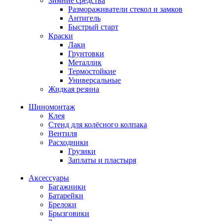
Зимние средства
Размораживатели стекол и замков
Антигель
Быстрый старт
Краски
Лаки
Грунтовки
Металлик
Термостойкие
Универсальные
Жидкая резина
Шиномонтаж
Клея
Стенд для колёсного колпака
Вентиля
Расходники
Грузики
Заплаты и пластыря
Аксессуары
Багажники
Батарейки
Брелоки
Брызговики