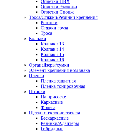
Оплетки ПВХ
Оплетки Экокожа
Оплетки Спонж
Троса/Стяжки/Резинки крепления
Резинки
Стяжки груза
Троса
Колпаки
Колпак r 13
Колпак r 14
Колпак r 15
Колпак r 16
Органайзеры/сумки
Элемент крепления ном знака
Пленка
Пленка защитная
Пленка тонировочная
Шторки
На присоске
Каркасные
Фольга
Щетки стеклоочистителя
Бескаркасные
Резинки/Адаптеры
Гибридные