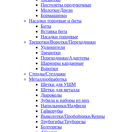
Пистолеты продувочные
Молотки/Дрели
Бормашинки
Насадки торцевые и биты
Биты
Вставка бита
Насадки торцевые
Трещотки/Воротки/Переходники
Удлинители
Трещотки
Переходники/Адаптеры
Шарниры карданные
Воротки
Стенды/Стеллажи
Металлообработка
Щетки для УШМ
Щетки для металла
Дыроколы
Зубила и наборы из них
Напильники/Надфили
Гайкорубы
Выколотки/Пробойники/Керны
Трубогибы/Труборезы
Болторезы