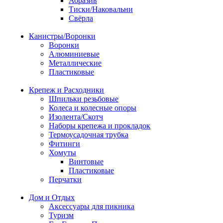
Абразив
Тиски/Наковальни
Свёрла
Канистры/Воронки
Воронки
Алюминиевые
Металлические
Пластиковые
Крепеж и Расходники
Шпильки резьбовые
Колеса и колесные опоры
Изолента/Скотч
Наборы крепежа и прокладок
Термоусадочная трубка
Фитинги
Хомуты
Винтовые
Пластиковые
Перчатки
Дом и Отдых
Аксессуары для пикника
Туризм