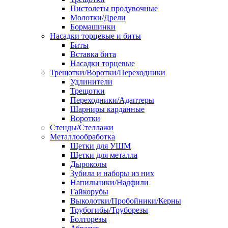
Пистолеты продувочные
Молотки/Дрели
Бормашинки
Насадки торцевые и биты
Биты
Вставка бита
Насадки торцевые
Трещотки/Воротки/Переходники
Удлинители
Трещотки
Переходники/Адаптеры
Шарниры карданные
Воротки
Стенды/Стеллажи
Металлообработка
Щетки для УШМ
Щетки для металла
Дыроколы
Зубила и наборы из них
Напильники/Надфили
Гайкорубы
Выколотки/Пробойники/Керны
Трубогибы/Труборезы
Болторезы