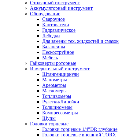
Столярный инструмент
Аккумуляторный инструмент
Оборудование
Сварочное
Кантователи
Гидравлическое
Лебедки
Для замены тех. жидкостей и смазок
Балансиры
Пескоструйное
Мебель
Гайковерты роторные
Измерительный инструмент
Штангенциркули
Манометры
Ареометры
Масломеры
Топливомеры
Рулетки/Линейки
Толщиномеры
Компрессометры
Щупы
Головки торцевые
Головки торцевые 1/4"DR глубокие
Головки торцевые внешний TORX