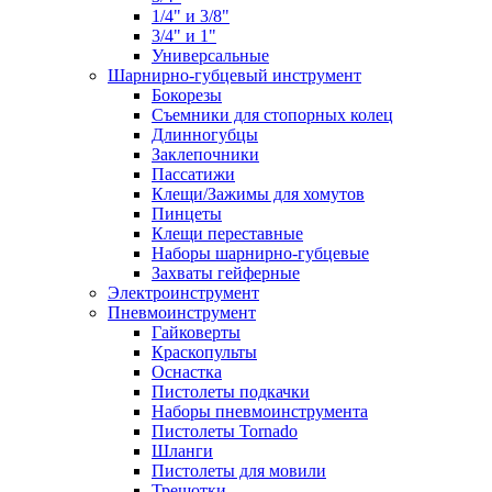
1/4" и 3/8"
3/4" и 1"
Универсальные
Шарнирно-губцевый инструмент
Бокорезы
Съемники для стопорных колец
Длинногубцы
Заклепочники
Пассатижи
Клещи/Зажимы для хомутов
Пинцеты
Клещи переставные
Наборы шарнирно-губцевые
Захваты гейферные
Электроинструмент
Пневмоинструмент
Гайковерты
Краскопульты
Оснастка
Пистолеты подкачки
Наборы пневмоинструмента
Пистолеты Tornado
Шланги
Пистолеты для мовили
Трещотки