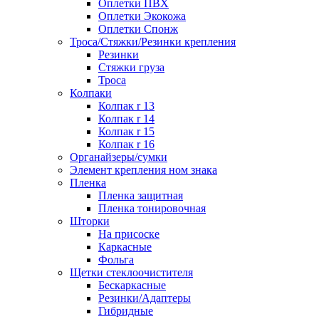
Оплетки ПВХ
Оплетки Экокожа
Оплетки Спонж
Троса/Стяжки/Резинки крепления
Резинки
Стяжки груза
Троса
Колпаки
Колпак r 13
Колпак r 14
Колпак r 15
Колпак r 16
Органайзеры/сумки
Элемент крепления ном знака
Пленка
Пленка защитная
Пленка тонировочная
Шторки
На присоске
Каркасные
Фольга
Щетки стеклоочистителя
Бескаркасные
Резинки/Адаптеры
Гибридные