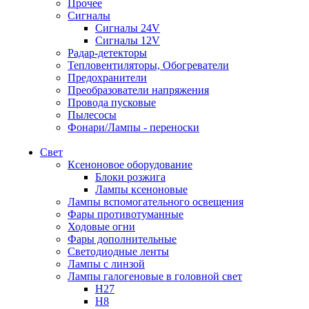
Прочее
Сигналы
Сигналы 24V
Сигналы 12V
Радар-детекторы
Тепловентиляторы, Обогреватели
Предохранители
Преобразователи напряжения
Провода пусковые
Пылесосы
Фонари/Лампы - переноски
Свет
Ксеноновое оборудование
Блоки розжига
Лампы ксеноновые
Лампы вспомогательного освещения
Фары противотуманные
Ходовые огни
Фары дополнительные
Светодиодные ленты
Лампы с линзой
Лампы галогеновые в головной свет
H27
H8