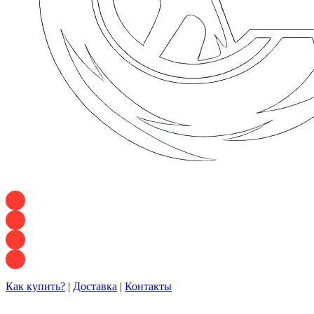
+7 928 120 54 36 — Игорь
+7 928 120 94 83 — Евгения
+7 928 767 21 62 — Алеся
+7 928 121 54 18 — Влад
Как купить?
|
Доставка
|
Контакты