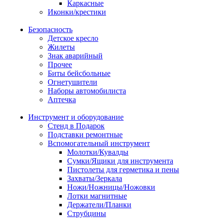
Каркасные
Иконки/крестики
Безопасность
Детское кресло
Жилеты
Знак аварийный
Прочее
Биты бейсбольные
Огнетушители
Наборы автомобилиста
Аптечка
Инструмент и оборудование
Стенд в Подарок
Подставки ремонтные
Вспомогательный инструмент
Молотки/Кувалды
Сумки/Ящики для инструмента
Пистолеты для герметика и пены
Захваты/Зеркала
Ножи/Ножницы/Ножовки
Лотки магнитные
Держатели/Планки
Струбцины