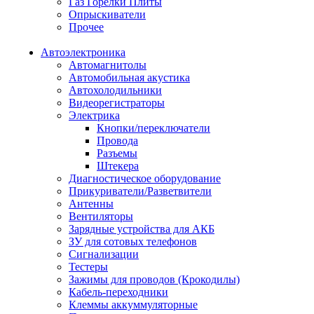
Газ Горелки Плиты
Опрыскиватели
Прочее
Автоэлектроника
Автомагнитолы
Автомобильная акустика
Автохолодильники
Видеорегистраторы
Электрика
Кнопки/переключатели
Провода
Разъемы
Штекера
Диагностическое оборудование
Прикуриватели/Разветвители
Антенны
Вентиляторы
Зарядные устройства для АКБ
ЗУ для сотовых телефонов
Сигнализации
Тестеры
Зажимы для проводов (Крокодилы)
Кабель-переходники
Клеммы аккуммуляторные