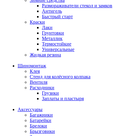
Зимние средства
Размораживатели стекол и замков
Антигель
Быстрый старт
Краски
Лаки
Грунтовки
Металлик
Термостойкие
Универсальные
Жидкая резина
Шиномонтаж
Клея
Стенд для колёсного колпака
Вентиля
Расходники
Грузики
Заплаты и пластыря
Аксессуары
Багажники
Батарейки
Брелоки
Брызговики