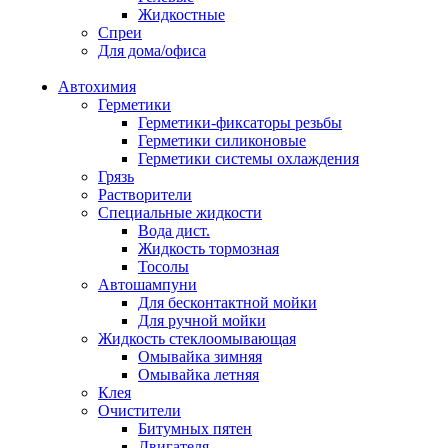
Жидкостные
Спреи
Для дома/офиса
Автохимия
Герметики
Герметики-фиксаторы резьбы
Герметики силиконовые
Герметики системы охлаждения
Грязь
Растворители
Специальные жидкости
Вода дист.
Жидкость тормозная
Тосолы
Автошампуни
Для бесконтактной мойки
Для ручной мойки
Жидкость стеклоомывающая
Омывайка зимняя
Омывайка летняя
Клея
Очистители
Битумных пятен
Двигателя