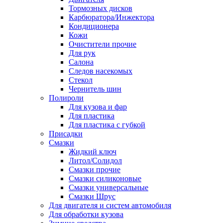
Тормозных дисков
Карбюратора/Инжектора
Кондиционера
Кожи
Очистители прочие
Для рук
Салона
Следов насекомых
Стекол
Чернитель шин
Полироли
Для кузова и фар
Для пластика
Для пластика с губкой
Присадки
Смазки
Жидкий ключ
Литол/Солидол
Смазки прочие
Смазки силиконовые
Смазки универсальные
Смазки Шрус
Для двигателя и систем автомобиля
Для обработки кузова