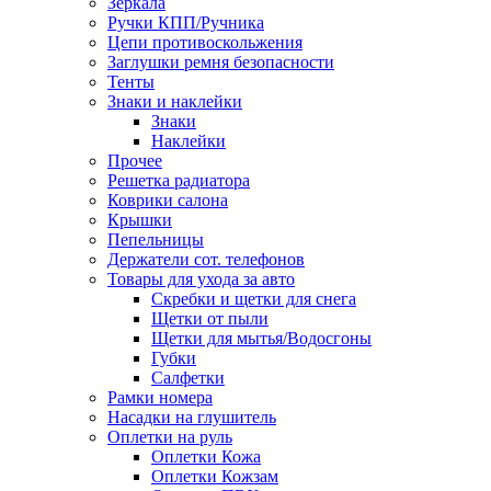
Зеркала
Ручки КПП/Ручника
Цепи противоскольжения
Заглушки ремня безопасности
Тенты
Знаки и наклейки
Знаки
Наклейки
Прочее
Решетка радиатора
Коврики салона
Крышки
Пепельницы
Держатели сот. телефонов
Товары для ухода за авто
Скребки и щетки для снега
Щетки от пыли
Щетки для мытья/Водосгоны
Губки
Салфетки
Рамки номера
Насадки на глушитель
Оплетки на руль
Оплетки Кожа
Оплетки Кожзам