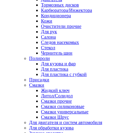
Тормозных дисков
Карбюратора/Инжектора
Кондиционера
Кожи
Очистители прочие
Для рук
Салона
Следов насекомых
Стекол
Чернитель шин
Полироли
Для кузова и фар
Для пластика
Для пластика с губкой
Присадки
Смазки
Жидкий ключ
Литол/Солидол
Смазки прочие
Смазки силиконовые
Смазки универсальные
Смазки Шрус
Для двигателя и систем автомобиля
Для обработки кузова