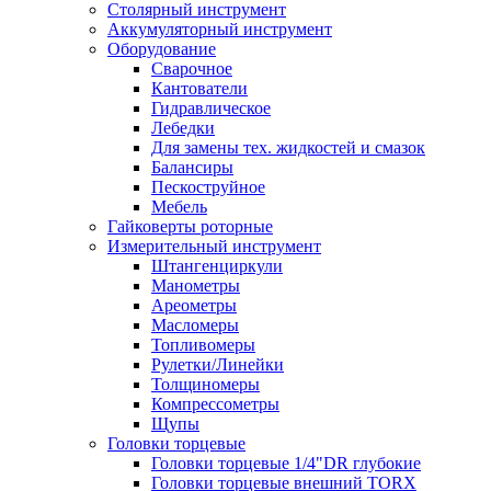
Столярный инструмент
Аккумуляторный инструмент
Оборудование
Сварочное
Кантователи
Гидравлическое
Лебедки
Для замены тех. жидкостей и смазок
Балансиры
Пескоструйное
Мебель
Гайковерты роторные
Измерительный инструмент
Штангенциркули
Манометры
Ареометры
Масломеры
Топливомеры
Рулетки/Линейки
Толщиномеры
Компрессометры
Щупы
Головки торцевые
Головки торцевые 1/4"DR глубокие
Головки торцевые внешний TORX