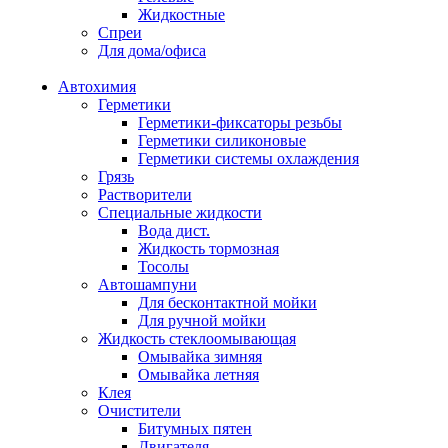
Жидкостные
Спреи
Для дома/офиса
Автохимия
Герметики
Герметики-фиксаторы резьбы
Герметики силиконовые
Герметики системы охлаждения
Грязь
Растворители
Специальные жидкости
Вода дист.
Жидкость тормозная
Тосолы
Автошампуни
Для бесконтактной мойки
Для ручной мойки
Жидкость стеклоомывающая
Омывайка зимняя
Омывайка летняя
Клея
Очистители
Битумных пятен
Двигателя