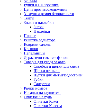
Зеркала
Ручки КПП/Ручника
Цепи противоскольжения
Заглушки ремня безопасности
Тенты
Знаки и наклейки
Знаки
Наклейки
Прочее
Решетка радиатора
Коврики салона
Крышки
Пепельницы
Держатели сот. телефонов
Товары для ухода за авто
Скребки и щетки для снега
Щетки от пыли
Щетки для мытья/Водосгоны
Губки
Салфетки
Рамки номера
Насадки на глушитель
Оплетки на руль
Оплетки Кожа
Оплетки Кожзам