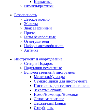
Каркасные
Иконки/крестики
Безопасность
Детское кресло
Жилеты
Знак аварийный
Прочее
Биты бейсбольные
Огнетушители
Наборы автомобилиста
Аптечка
Инструмент и оборудование
Стенд в Подарок
Подставки ремонтные
Вспомогательный инструмент
Молотки/Кувалды
Сумки/Ящики для инструмента
Пистолеты для герметика и пены
Захваты/Зеркала
Ножи/Ножницы/Ножовки
Лотки магнитные
Держатели/Планки
Струбцины