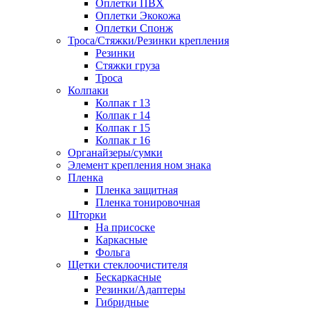
Оплетки ПВХ
Оплетки Экокожа
Оплетки Спонж
Троса/Стяжки/Резинки крепления
Резинки
Стяжки груза
Троса
Колпаки
Колпак r 13
Колпак r 14
Колпак r 15
Колпак r 16
Органайзеры/сумки
Элемент крепления ном знака
Пленка
Пленка защитная
Пленка тонировочная
Шторки
На присоске
Каркасные
Фольга
Щетки стеклоочистителя
Бескаркасные
Резинки/Адаптеры
Гибридные