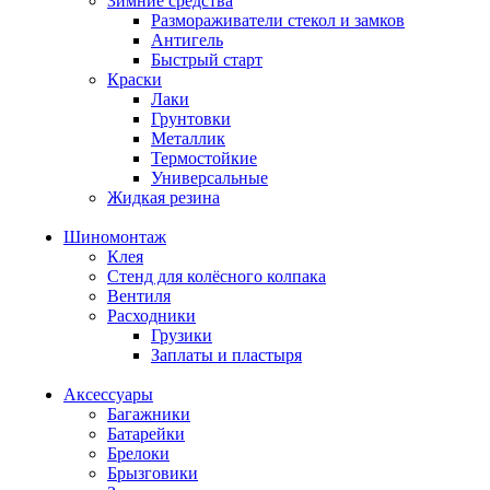
Зимние средства
Размораживатели стекол и замков
Антигель
Быстрый старт
Краски
Лаки
Грунтовки
Металлик
Термостойкие
Универсальные
Жидкая резина
Шиномонтаж
Клея
Стенд для колёсного колпака
Вентиля
Расходники
Грузики
Заплаты и пластыря
Аксессуары
Багажники
Батарейки
Брелоки
Брызговики