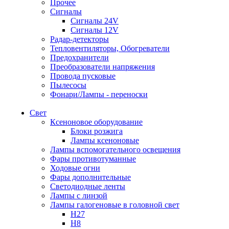
Прочее
Сигналы
Сигналы 24V
Сигналы 12V
Радар-детекторы
Тепловентиляторы, Обогреватели
Предохранители
Преобразователи напряжения
Провода пусковые
Пылесосы
Фонари/Лампы - переноски
Свет
Ксеноновое оборудование
Блоки розжига
Лампы ксеноновые
Лампы вспомогательного освещения
Фары противотуманные
Ходовые огни
Фары дополнительные
Светодиодные ленты
Лампы с линзой
Лампы галогеновые в головной свет
H27
H8