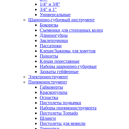
1/4" и 3/8"
3/4" и 1"
Универсальные
Шарнирно-губцевый инструмент
Бокорезы
Съемники для стопорных колец
Длинногубцы
Заклепочники
Пассатижи
Клещи/Зажимы для хомутов
Пинцеты
Клещи переставные
Наборы шарнирно-губцевые
Захваты гейферные
Электроинструмент
Пневмоинструмент
Гайковерты
Краскопульты
Оснастка
Пистолеты подкачки
Наборы пневмоинструмента
Пистолеты Tornado
Шланги
Пистолеты для мовили
Трещотки