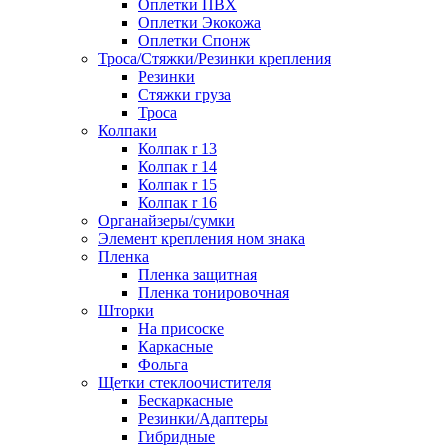
Оплетки ПВХ
Оплетки Экокожа
Оплетки Спонж
Троса/Стяжки/Резинки крепления
Резинки
Стяжки груза
Троса
Колпаки
Колпак r 13
Колпак r 14
Колпак r 15
Колпак r 16
Органайзеры/сумки
Элемент крепления ном знака
Пленка
Пленка защитная
Пленка тонировочная
Шторки
На присоске
Каркасные
Фольга
Щетки стеклоочистителя
Бескаркасные
Резинки/Адаптеры
Гибридные