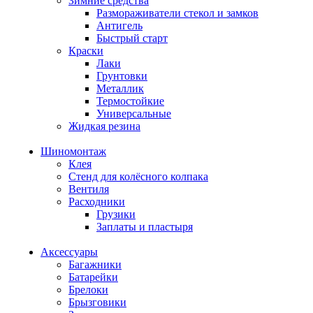
Зимние средства
Размораживатели стекол и замков
Антигель
Быстрый старт
Краски
Лаки
Грунтовки
Металлик
Термостойкие
Универсальные
Жидкая резина
Шиномонтаж
Клея
Стенд для колёсного колпака
Вентиля
Расходники
Грузики
Заплаты и пластыря
Аксессуары
Багажники
Батарейки
Брелоки
Брызговики