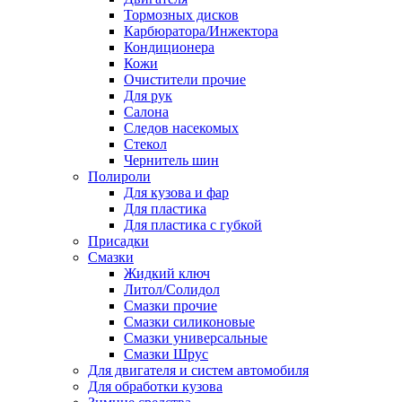
Тормозных дисков
Карбюратора/Инжектора
Кондиционера
Кожи
Очистители прочие
Для рук
Салона
Следов насекомых
Стекол
Чернитель шин
Полироли
Для кузова и фар
Для пластика
Для пластика с губкой
Присадки
Смазки
Жидкий ключ
Литол/Солидол
Смазки прочие
Смазки силиконовые
Смазки универсальные
Смазки Шрус
Для двигателя и систем автомобиля
Для обработки кузова