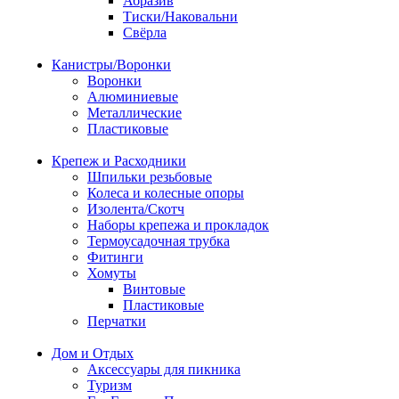
Абразив
Тиски/Наковальни
Свёрла
Канистры/Воронки
Воронки
Алюминиевые
Металлические
Пластиковые
Крепеж и Расходники
Шпильки резьбовые
Колеса и колесные опоры
Изолента/Скотч
Наборы крепежа и прокладок
Термоусадочная трубка
Фитинги
Хомуты
Винтовые
Пластиковые
Перчатки
Дом и Отдых
Аксессуары для пикника
Туризм