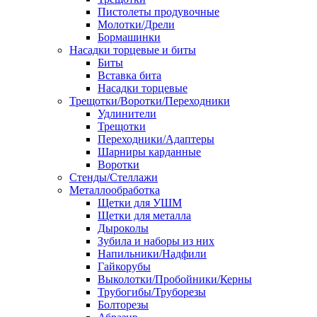
Пистолеты продувочные
Молотки/Дрели
Бормашинки
Насадки торцевые и биты
Биты
Вставка бита
Насадки торцевые
Трещотки/Воротки/Переходники
Удлинители
Трещотки
Переходники/Адаптеры
Шарниры карданные
Воротки
Стенды/Стеллажи
Металлообработка
Щетки для УШМ
Щетки для металла
Дыроколы
Зубила и наборы из них
Напильники/Надфили
Гайкорубы
Выколотки/Пробойники/Керны
Трубогибы/Труборезы
Болторезы