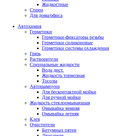
Жидкостные
Спреи
Для дома/офиса
Автохимия
Герметики
Герметики-фиксаторы резьбы
Герметики силиконовые
Герметики системы охлаждения
Грязь
Растворители
Специальные жидкости
Вода дист.
Жидкость тормозная
Тосолы
Автошампуни
Для бесконтактной мойки
Для ручной мойки
Жидкость стеклоомывающая
Омывайка зимняя
Омывайка летняя
Клея
Очистители
Битумных пятен
Двигателя