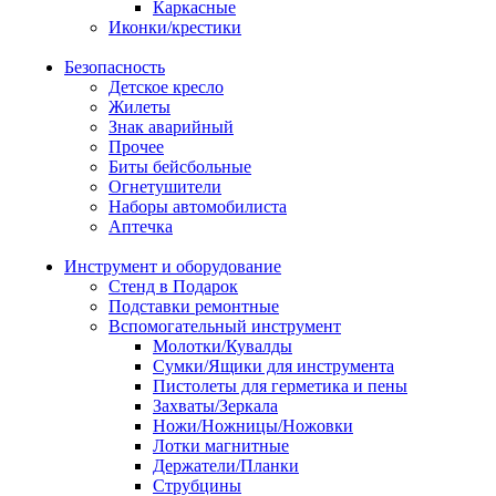
Каркасные
Иконки/крестики
Безопасность
Детское кресло
Жилеты
Знак аварийный
Прочее
Биты бейсбольные
Огнетушители
Наборы автомобилиста
Аптечка
Инструмент и оборудование
Стенд в Подарок
Подставки ремонтные
Вспомогательный инструмент
Молотки/Кувалды
Сумки/Ящики для инструмента
Пистолеты для герметика и пены
Захваты/Зеркала
Ножи/Ножницы/Ножовки
Лотки магнитные
Держатели/Планки
Струбцины