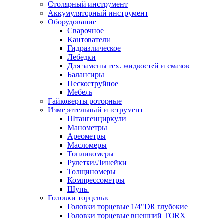
Столярный инструмент
Аккумуляторный инструмент
Оборудование
Сварочное
Кантователи
Гидравлическое
Лебедки
Для замены тех. жидкостей и смазок
Балансиры
Пескоструйное
Мебель
Гайковерты роторные
Измерительный инструмент
Штангенциркули
Манометры
Ареометры
Масломеры
Топливомеры
Рулетки/Линейки
Толщиномеры
Компрессометры
Щупы
Головки торцевые
Головки торцевые 1/4"DR глубокие
Головки торцевые внешний TORX