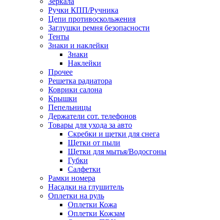
Зеркала
Ручки КПП/Ручника
Цепи противоскольжения
Заглушки ремня безопасности
Тенты
Знаки и наклейки
Знаки
Наклейки
Прочее
Решетка радиатора
Коврики салона
Крышки
Пепельницы
Держатели сот. телефонов
Товары для ухода за авто
Скребки и щетки для снега
Щетки от пыли
Щетки для мытья/Водосгоны
Губки
Салфетки
Рамки номера
Насадки на глушитель
Оплетки на руль
Оплетки Кожа
Оплетки Кожзам