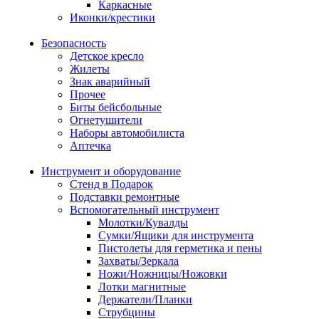
Каркасные
Иконки/крестики
Безопасность
Детское кресло
Жилеты
Знак аварийный
Прочее
Биты бейсбольные
Огнетушители
Наборы автомобилиста
Аптечка
Инструмент и оборудование
Стенд в Подарок
Подставки ремонтные
Вспомогательный инструмент
Молотки/Кувалды
Сумки/Ящики для инструмента
Пистолеты для герметика и пены
Захваты/Зеркала
Ножи/Ножницы/Ножовки
Лотки магнитные
Держатели/Планки
Струбцины