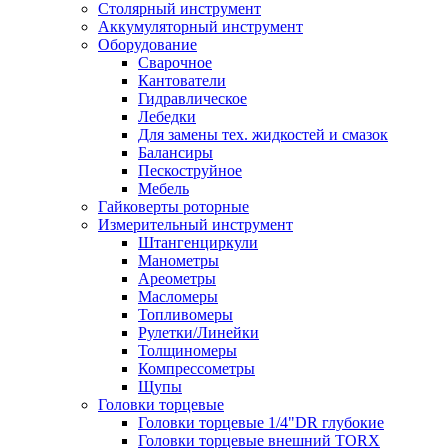
Столярный инструмент
Аккумуляторный инструмент
Оборудование
Сварочное
Кантователи
Гидравлическое
Лебедки
Для замены тех. жидкостей и смазок
Балансиры
Пескоструйное
Мебель
Гайковерты роторные
Измерительный инструмент
Штангенциркули
Манометры
Ареометры
Масломеры
Топливомеры
Рулетки/Линейки
Толщиномеры
Компрессометры
Щупы
Головки торцевые
Головки торцевые 1/4"DR глубокие
Головки торцевые внешний TORX