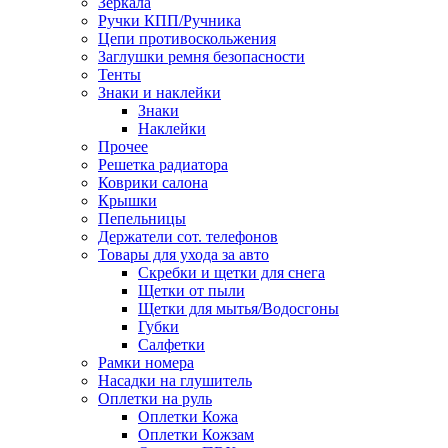
Зеркала
Ручки КПП/Ручника
Цепи противоскольжения
Заглушки ремня безопасности
Тенты
Знаки и наклейки
Знаки
Наклейки
Прочее
Решетка радиатора
Коврики салона
Крышки
Пепельницы
Держатели сот. телефонов
Товары для ухода за авто
Скребки и щетки для снега
Щетки от пыли
Щетки для мытья/Водосгоны
Губки
Салфетки
Рамки номера
Насадки на глушитель
Оплетки на руль
Оплетки Кожа
Оплетки Кожзам