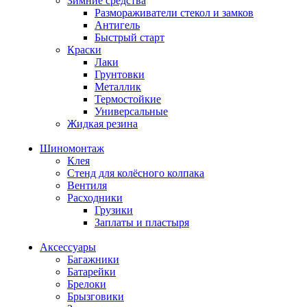
Зимние средства
Размораживатели стекол и замков
Антигель
Быстрый старт
Краски
Лаки
Грунтовки
Металлик
Термостойкие
Универсальные
Жидкая резина
Шиномонтаж
Клея
Стенд для колёсного колпака
Вентиля
Расходники
Грузики
Заплаты и пластыря
Аксессуары
Багажники
Батарейки
Брелоки
Брызговики