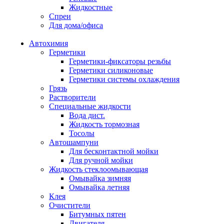
Жидкостные
Спреи
Для дома/офиса
Автохимия
Герметики
Герметики-фиксаторы резьбы
Герметики силиконовые
Герметики системы охлаждения
Грязь
Растворители
Специальные жидкости
Вода дист.
Жидкость тормозная
Тосолы
Автошампуни
Для бесконтактной мойки
Для ручной мойки
Жидкость стеклоомывающая
Омывайка зимняя
Омывайка летняя
Клея
Очистители
Битумных пятен
Двигателя