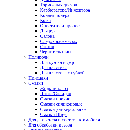
Тормозных дисков
Карбюратора/Инжектора
Кондиционера
Кожи
Очистители прочие
Для рук
Салона
Следов насекомых
Стекол
Чернитель шин
Полироли
Для кузова и фар
Для пластика
Для пластика с губкой
Присадки
Смазки
Жидкий ключ
Литол/Солидол
Смазки прочие
Смазки силиконовые
Смазки универсальные
Смазки Шрус
Для двигателя и систем автомобиля
Для обработки кузова