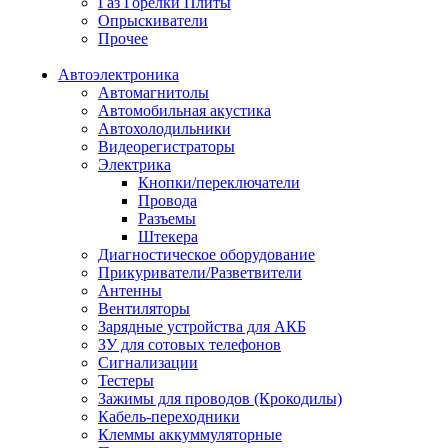
Газ Горелки Плиты
Опрыскиватели
Прочее
Автоэлектроника
Автомагнитолы
Автомобильная акустика
Автохолодильники
Видеорегистраторы
Электрика
Кнопки/переключатели
Провода
Разъемы
Штекера
Диагностическое оборудование
Прикуриватели/Разветвители
Антенны
Вентиляторы
Зарядные устройства для АКБ
ЗУ для сотовых телефонов
Сигнализации
Тестеры
Зажимы для проводов (Крокодилы)
Кабель-переходники
Клеммы аккуммуляторные