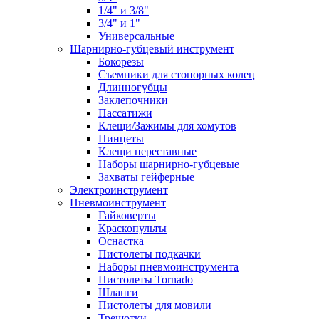
1/4" и 3/8"
3/4" и 1"
Универсальные
Шарнирно-губцевый инструмент
Бокорезы
Съемники для стопорных колец
Длинногубцы
Заклепочники
Пассатижи
Клещи/Зажимы для хомутов
Пинцеты
Клещи переставные
Наборы шарнирно-губцевые
Захваты гейферные
Электроинструмент
Пневмоинструмент
Гайковерты
Краскопульты
Оснастка
Пистолеты подкачки
Наборы пневмоинструмента
Пистолеты Tornado
Шланги
Пистолеты для мовили
Трещотки