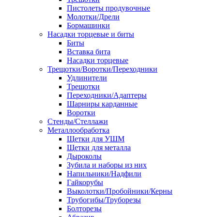
Пистолеты продувочные
Молотки/Дрели
Бормашинки
Насадки торцевые и биты
Биты
Вставка бита
Насадки торцевые
Трещотки/Воротки/Переходники
Удлинители
Трещотки
Переходники/Адаптеры
Шарниры карданные
Воротки
Стенды/Стеллажи
Металлообработка
Щетки для УШМ
Щетки для металла
Дыроколы
Зубила и наборы из них
Напильники/Надфили
Гайкорубы
Выколотки/Пробойники/Керны
Трубогибы/Труборезы
Болторезы