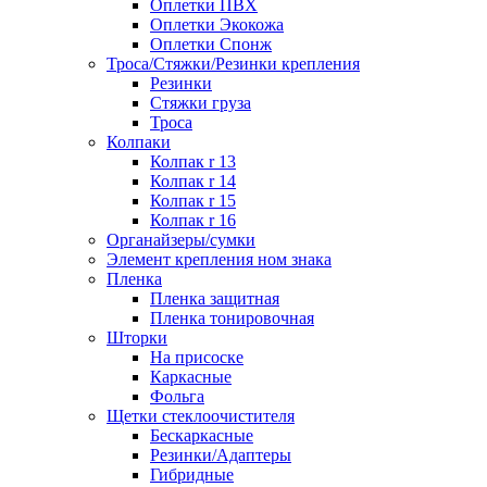
Оплетки ПВХ
Оплетки Экокожа
Оплетки Спонж
Троса/Стяжки/Резинки крепления
Резинки
Стяжки груза
Троса
Колпаки
Колпак r 13
Колпак r 14
Колпак r 15
Колпак r 16
Органайзеры/сумки
Элемент крепления ном знака
Пленка
Пленка защитная
Пленка тонировочная
Шторки
На присоске
Каркасные
Фольга
Щетки стеклоочистителя
Бескаркасные
Резинки/Адаптеры
Гибридные