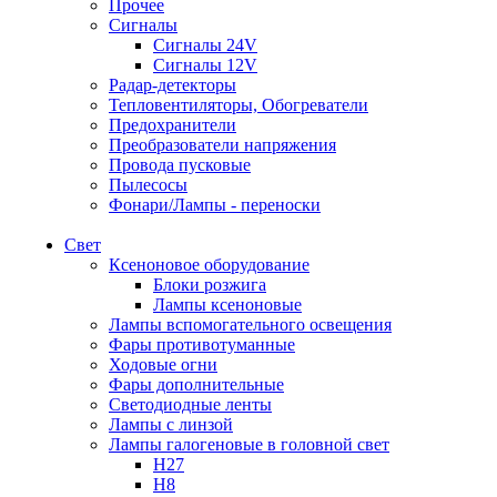
Прочее
Сигналы
Сигналы 24V
Сигналы 12V
Радар-детекторы
Тепловентиляторы, Обогреватели
Предохранители
Преобразователи напряжения
Провода пусковые
Пылесосы
Фонари/Лампы - переноски
Свет
Ксеноновое оборудование
Блоки розжига
Лампы ксеноновые
Лампы вспомогательного освещения
Фары противотуманные
Ходовые огни
Фары дополнительные
Светодиодные ленты
Лампы с линзой
Лампы галогеновые в головной свет
H27
H8