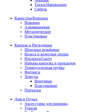
Абразив
Тиски/Наковальни
Свёрла
Канистры/Воронки
Воронки
Алюминиевые
Металлические
Пластиковые
Крепеж и Расходники
Шпильки резьбовые
Колеса и колесные опоры
Изолента/Скотч
Наборы крепежа и прокладок
Термоусадочная трубка
Фитинги
Хомуты
Винтовые
Пластиковые
Перчатки
Дом и Отдых
Аксессуары для пикника
Туризм