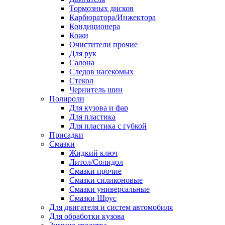
Тормозных дисков
Карбюратора/Инжектора
Кондиционера
Кожи
Очистители прочие
Для рук
Салона
Следов насекомых
Стекол
Чернитель шин
Полироли
Для кузова и фар
Для пластика
Для пластика с губкой
Присадки
Смазки
Жидкий ключ
Литол/Солидол
Смазки прочие
Смазки силиконовые
Смазки универсальные
Смазки Шрус
Для двигателя и систем автомобиля
Для обработки кузова