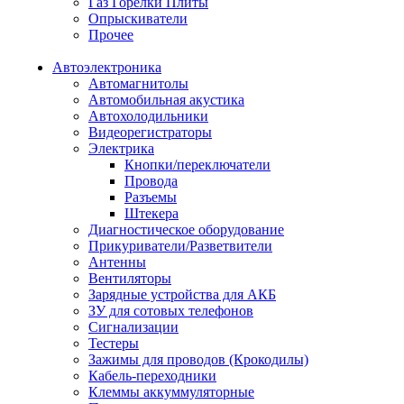
Газ Горелки Плиты
Опрыскиватели
Прочее
Автоэлектроника
Автомагнитолы
Автомобильная акустика
Автохолодильники
Видеорегистраторы
Электрика
Кнопки/переключатели
Провода
Разъемы
Штекера
Диагностическое оборудование
Прикуриватели/Разветвители
Антенны
Вентиляторы
Зарядные устройства для АКБ
ЗУ для сотовых телефонов
Сигнализации
Тестеры
Зажимы для проводов (Крокодилы)
Кабель-переходники
Клеммы аккуммуляторные