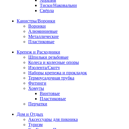
Абразив
Тиски/Наковальни
Свёрла
Канистры/Воронки
Воронки
Алюминиевые
Металлические
Пластиковые
Крепеж и Расходники
Шпильки резьбовые
Колеса и колесные опоры
Изолента/Скотч
Наборы крепежа и прокладок
Термоусадочная трубка
Фитинги
Хомуты
Винтовые
Пластиковые
Перчатки
Дом и Отдых
Аксессуары для пикника
Туризм