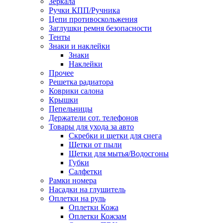
Зеркала
Ручки КПП/Ручника
Цепи противоскольжения
Заглушки ремня безопасности
Тенты
Знаки и наклейки
Знаки
Наклейки
Прочее
Решетка радиатора
Коврики салона
Крышки
Пепельницы
Держатели сот. телефонов
Товары для ухода за авто
Скребки и щетки для снега
Щетки от пыли
Щетки для мытья/Водосгоны
Губки
Салфетки
Рамки номера
Насадки на глушитель
Оплетки на руль
Оплетки Кожа
Оплетки Кожзам