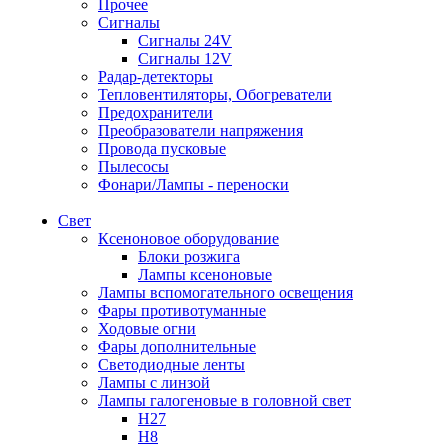
Прочее
Сигналы
Сигналы 24V
Сигналы 12V
Радар-детекторы
Тепловентиляторы, Обогреватели
Предохранители
Преобразователи напряжения
Провода пусковые
Пылесосы
Фонари/Лампы - переноски
Свет
Ксеноновое оборудование
Блоки розжига
Лампы ксеноновые
Лампы вспомогательного освещения
Фары противотуманные
Ходовые огни
Фары дополнительные
Светодиодные ленты
Лампы с линзой
Лампы галогеновые в головной свет
H27
H8