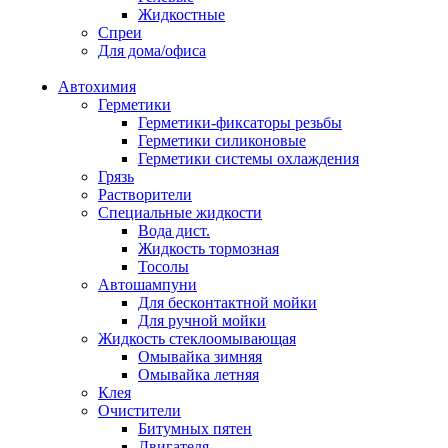
Жидкостные
Спреи
Для дома/офиса
Автохимия
Герметики
Герметики-фиксаторы резьбы
Герметики силиконовые
Герметики системы охлаждения
Грязь
Растворители
Специальные жидкости
Вода дист.
Жидкость тормозная
Тосолы
Автошампуни
Для бесконтактной мойки
Для ручной мойки
Жидкость стеклоомывающая
Омывайка зимняя
Омывайка летняя
Клея
Очистители
Битумных пятен
Двигателя