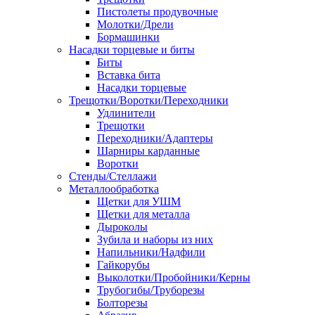
Пистолеты продувочные
Молотки/Дрели
Бормашинки
Насадки торцевые и биты
Биты
Вставка бита
Насадки торцевые
Трещотки/Воротки/Переходники
Удлинители
Трещотки
Переходники/Адаптеры
Шарниры карданные
Воротки
Стенды/Стеллажи
Металлообработка
Щетки для УШМ
Щетки для металла
Дыроколы
Зубила и наборы из них
Напильники/Надфили
Гайкорубы
Выколотки/Пробойники/Керны
Трубогибы/Труборезы
Болторезы