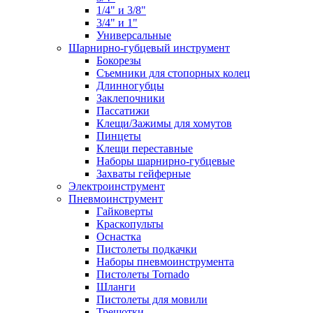
1/4" и 3/8"
3/4" и 1"
Универсальные
Шарнирно-губцевый инструмент
Бокорезы
Съемники для стопорных колец
Длинногубцы
Заклепочники
Пассатижи
Клещи/Зажимы для хомутов
Пинцеты
Клещи переставные
Наборы шарнирно-губцевые
Захваты гейферные
Электроинструмент
Пневмоинструмент
Гайковерты
Краскопульты
Оснастка
Пистолеты подкачки
Наборы пневмоинструмента
Пистолеты Tornado
Шланги
Пистолеты для мовили
Трещотки