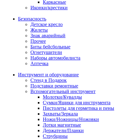
Каркасные
Иконки/крестики
Безопасность
Детское кресло
Жилеты
Знак аварийный
Прочее
Биты бейсбольные
Огнетушители
Наборы автомобилиста
Аптечка
Инструмент и оборудование
Стенд в Подарок
Подставки ремонтные
Вспомогательный инструмент
Молотки/Кувалды
Сумки/Ящики для инструмента
Пистолеты для герметика и пены
Захваты/Зеркала
Ножи/Ножницы/Ножовки
Лотки магнитные
Держатели/Планки
Струбцины