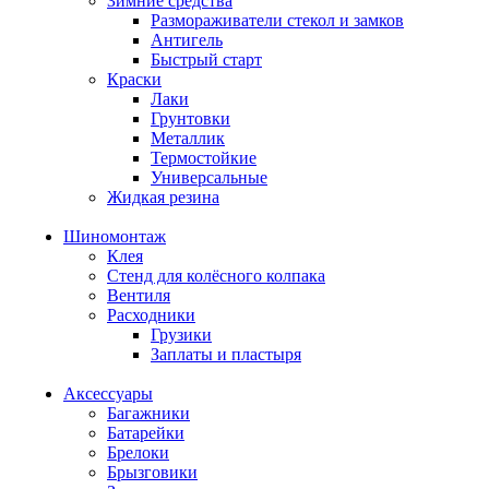
Зимние средства
Размораживатели стекол и замков
Антигель
Быстрый старт
Краски
Лаки
Грунтовки
Металлик
Термостойкие
Универсальные
Жидкая резина
Шиномонтаж
Клея
Стенд для колёсного колпака
Вентиля
Расходники
Грузики
Заплаты и пластыря
Аксессуары
Багажники
Батарейки
Брелоки
Брызговики