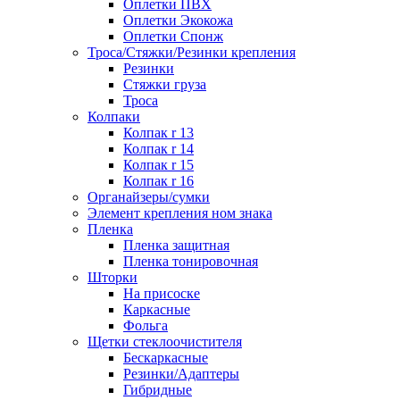
Оплетки ПВХ
Оплетки Экокожа
Оплетки Спонж
Троса/Стяжки/Резинки крепления
Резинки
Стяжки груза
Троса
Колпаки
Колпак r 13
Колпак r 14
Колпак r 15
Колпак r 16
Органайзеры/сумки
Элемент крепления ном знака
Пленка
Пленка защитная
Пленка тонировочная
Шторки
На присоске
Каркасные
Фольга
Щетки стеклоочистителя
Бескаркасные
Резинки/Адаптеры
Гибридные