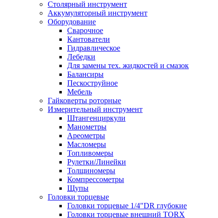
Столярный инструмент
Аккумуляторный инструмент
Оборудование
Сварочное
Кантователи
Гидравлическое
Лебедки
Для замены тех. жидкостей и смазок
Балансиры
Пескоструйное
Мебель
Гайковерты роторные
Измерительный инструмент
Штангенциркули
Манометры
Ареометры
Масломеры
Топливомеры
Рулетки/Линейки
Толщиномеры
Компрессометры
Щупы
Головки торцевые
Головки торцевые 1/4"DR глубокие
Головки торцевые внешний TORX