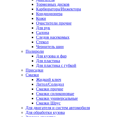
Тормозных дисков
Карбюратора/Инжектора
Кондиционера
Кожи
Очистители прочие
Для рук
Салона
Следов насекомых
Стекол
Чернитель шин
Полироли
Для кузова и фар
Для пластика
Для пластика с губкой
Присадки
Смазки
Жидкий ключ
Литол/Солидол
Смазки прочие
Смазки силиконовые
Смазки универсальные
Смазки Шрус
Для двигателя и систем автомобиля
Для обработки кузова