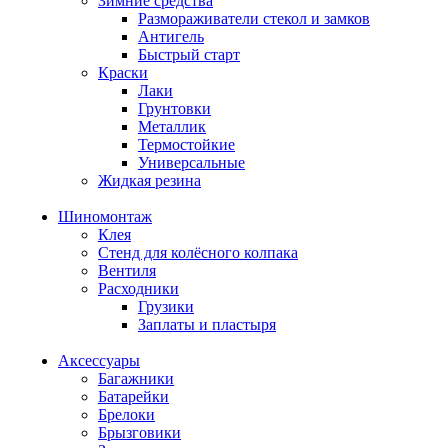
Зимние средства
Размораживатели стекол и замков
Антигель
Быстрый старт
Краски
Лаки
Грунтовки
Металлик
Термостойкие
Универсальные
Жидкая резина
Шиномонтаж
Клея
Стенд для колёсного колпака
Вентиля
Расходники
Грузики
Заплаты и пластыря
Аксессуары
Багажники
Батарейки
Брелоки
Брызговики