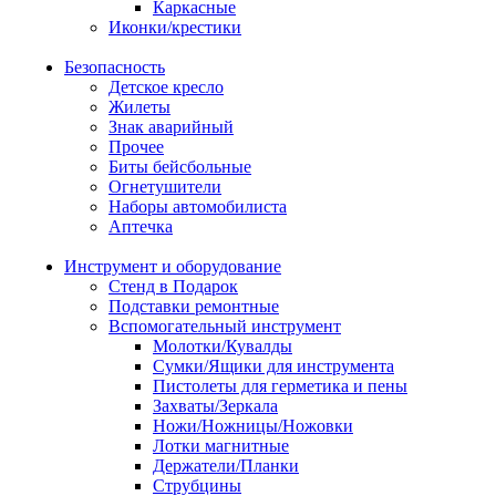
Каркасные
Иконки/крестики
Безопасность
Детское кресло
Жилеты
Знак аварийный
Прочее
Биты бейсбольные
Огнетушители
Наборы автомобилиста
Аптечка
Инструмент и оборудование
Стенд в Подарок
Подставки ремонтные
Вспомогательный инструмент
Молотки/Кувалды
Сумки/Ящики для инструмента
Пистолеты для герметика и пены
Захваты/Зеркала
Ножи/Ножницы/Ножовки
Лотки магнитные
Держатели/Планки
Струбцины