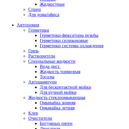
Жидкостные
Спреи
Для дома/офиса
Автохимия
Герметики
Герметики-фиксаторы резьбы
Герметики силиконовые
Герметики системы охлаждения
Грязь
Растворители
Специальные жидкости
Вода дист.
Жидкость тормозная
Тосолы
Автошампуни
Для бесконтактной мойки
Для ручной мойки
Жидкость стеклоомывающая
Омывайка зимняя
Омывайка летняя
Клея
Очистители
Битумных пятен
Двигателя