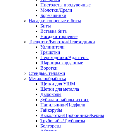
Пистолеты продувочные
Молотки/Дрели
Бормашинки
Насадки торцевые и биты
Биты
Вставка бита
Насадки торцевые
Трещотки/Воротки/Переходники
Удлинители
Трещотки
Переходники/Адаптеры
Шарниры карданные
Воротки
Стенды/Стеллажи
Металлообработка
Щетки для УШМ
Щетки для металла
Дыроколы
Зубила и наборы из них
Напильники/Надфили
Гайкорубы
Выколотки/Пробойники/Керны
Трубогибы/Труборезы
Болторезы