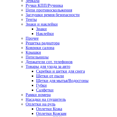
Зеркала
Ручки КПП/Ручника
Цепи противоскольжения
Заглушки ремня безопасности
Тенты
Знаки и наклейки
Знаки
Наклейки
Прочее
Решетка радиатора
Коврики салона
Крышки
Пепельницы
Держатели сот. телефонов
Товары для ухода за авто
Скребки и щетки для снега
Щетки от пыли
Щетки для мытья/Водосгоны
Губки
Салфетки
Рамки номера
Насадки на глушитель
Оплетки на руль
Оплетки Кожа
Оплетки Кожзам