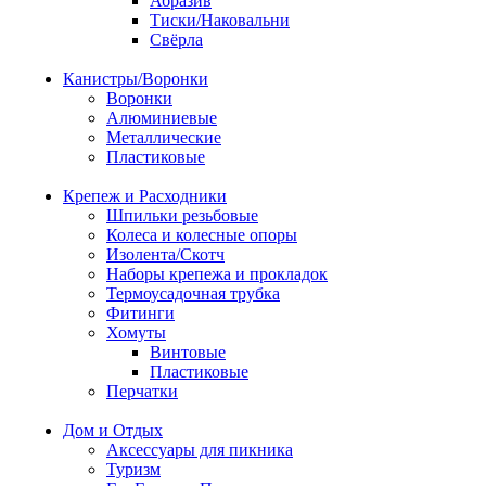
Абразив
Тиски/Наковальни
Свёрла
Канистры/Воронки
Воронки
Алюминиевые
Металлические
Пластиковые
Крепеж и Расходники
Шпильки резьбовые
Колеса и колесные опоры
Изолента/Скотч
Наборы крепежа и прокладок
Термоусадочная трубка
Фитинги
Хомуты
Винтовые
Пластиковые
Перчатки
Дом и Отдых
Аксессуары для пикника
Туризм