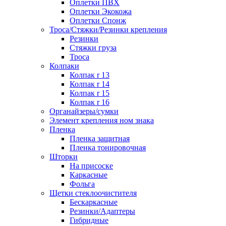
Оплетки ПВХ
Оплетки Экокожа
Оплетки Спонж
Троса/Стяжки/Резинки крепления
Резинки
Стяжки груза
Троса
Колпаки
Колпак r 13
Колпак r 14
Колпак r 15
Колпак r 16
Органайзеры/сумки
Элемент крепления ном знака
Пленка
Пленка защитная
Пленка тонировочная
Шторки
На присоске
Каркасные
Фольга
Щетки стеклоочистителя
Бескаркасные
Резинки/Адаптеры
Гибридные