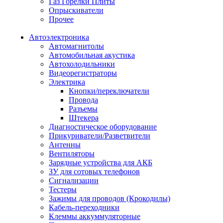
Газ Горелки Плиты
Опрыскиватели
Прочее
Автоэлектроника
Автомагнитолы
Автомобильная акустика
Автохолодильники
Видеорегистраторы
Электрика
Кнопки/переключатели
Провода
Разъемы
Штекера
Диагностическое оборудование
Прикуриватели/Разветвители
Антенны
Вентиляторы
Зарядные устройства для АКБ
ЗУ для сотовых телефонов
Сигнализации
Тестеры
Зажимы для проводов (Крокодилы)
Кабель-переходники
Клеммы аккуммуляторные