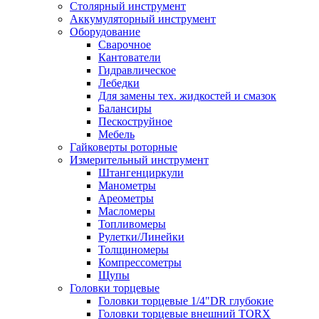
Столярный инструмент
Аккумуляторный инструмент
Оборудование
Сварочное
Кантователи
Гидравлическое
Лебедки
Для замены тех. жидкостей и смазок
Балансиры
Пескоструйное
Мебель
Гайковерты роторные
Измерительный инструмент
Штангенциркули
Манометры
Ареометры
Масломеры
Топливомеры
Рулетки/Линейки
Толщиномеры
Компрессометры
Щупы
Головки торцевые
Головки торцевые 1/4"DR глубокие
Головки торцевые внешний TORX