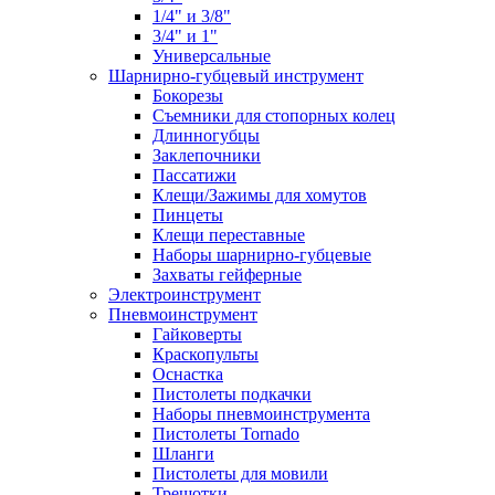
1/4" и 3/8"
3/4" и 1"
Универсальные
Шарнирно-губцевый инструмент
Бокорезы
Съемники для стопорных колец
Длинногубцы
Заклепочники
Пассатижи
Клещи/Зажимы для хомутов
Пинцеты
Клещи переставные
Наборы шарнирно-губцевые
Захваты гейферные
Электроинструмент
Пневмоинструмент
Гайковерты
Краскопульты
Оснастка
Пистолеты подкачки
Наборы пневмоинструмента
Пистолеты Tornado
Шланги
Пистолеты для мовили
Трещотки