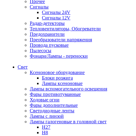
Прочее
Сигналы
Сигналы 24V
Сигналы 12V
Радар-детекторы
Тепловентиляторы, Обогреватели
Предохранители
Преобразователи напряжения
Провода пусковые
Пылесосы
Фонари/Лампы - переноски
Свет
Ксеноновое оборудование
Блоки розжига
Лампы ксеноновые
Лампы вспомогательного освещения
Фары противотуманные
Ходовые огни
Фары дополнительные
Светодиодные ленты
Лампы с линзой
Лампы галогеновые в головной свет
H27
H8